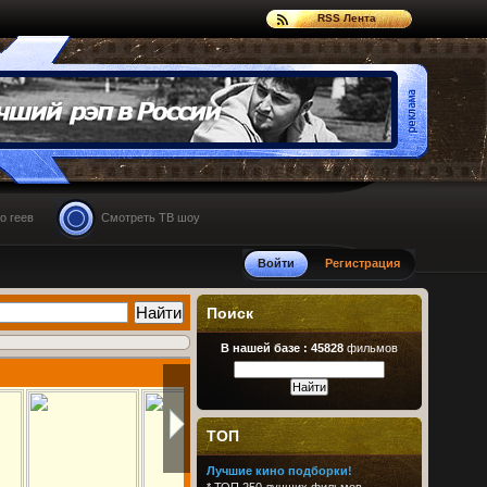
RSS Лента
о геев
Смотреть ТВ шоу
Войти
Регистрация
Поиск
В нашей базе :
45828
фильмов
ТОП
Лучшие кино подборки!
*
ТОП 250 лучших фильмов