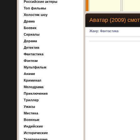
Российские актеры
Топ фильмы
Холостяк шоу
Аватар (2009) смо
Драма
Боевик
Жанр: Фантастика
Сериалы
Дорама
Детектив
Фантастика
Фэнтези
Мультфильм
Аниме
Криминал
Мелодрама
Приключения
Триллер
Ужасы
Мистика
Военные
Индийские
Исторические
Телепередача