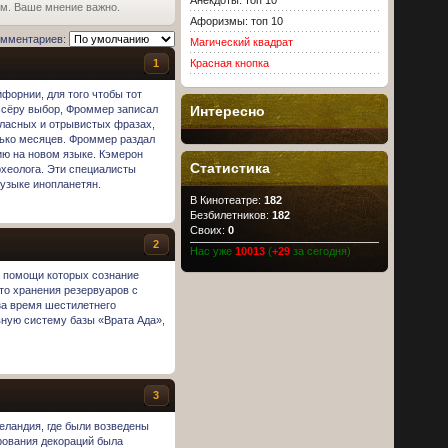
Анекдоты: топ 10
ьм. Ваше мнение важно.
Афоризмы: топ 10
омментариев:
Магический квадрат
1
Красная кнопка
форнии, для того чтобы тот
Интересно
иссёру выбор, Фроммер записал
гласных и отрывистых фразах,
лько месяцев. Фроммер раздал
ю на новом языке. Кэмерон
Статистика
рхеолога. Эти специалисты
узыке инопланетян.
В Кинотеатре:
182
Безбилетников:
182
Своих:
0
2
Нас уже
10013
(
+29
за сегодня)
и помощи которых сознание
то хранения резервуаров с
за время шестилетнего
ную систему базы «Врата Ада»,
3
еландия, где были возведены
рования декораций была