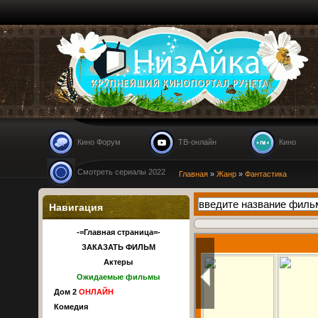
Nizaika.ru
Кино Форум
ТВ-онлайн
Кино
Смотреть сериалы 2022
Главная
»
Жанр
»
Фантастика
Навигация
-=Главная страница=-
ЗАКАЗАТЬ ФИЛЬМ
Актеры
Ожидаемые фильмы
Дом 2
ОНЛАЙН
Комедия