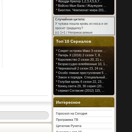
*
Фредди Крюгер 1,2,3,4,5,6,7...
*
Войско Мын Бала / Жаужүрек ...
*
Биатлон. Чемпионат мира-201...
Случайная цитата:
У чувака пошла кровь из носа и он
просит тридцатку?
(c) 1+1 / Неприкасаемые
Топ 10 Сериалов
*
Секрет острова Мако 3 сезон ...
*
Лагерь Х (2016) 2 сезон 7, 8...
*
Королевство 2 сезон 20, 21 с...
*
Безрассудно влюбленные 10, 1...
*
Черноватый 2 сезон 23, 24 се...
*
Особо тяжкие преступления 5 ...
*
Закон и порядок. Специальный...
*
Голубая кровь 6 сезон 22, 23...
*
Конец света 29, 30 серия (20...
*
сериал Согласие (2012) 115, ...
Интересное
Гороскоп на Сегодня
Программа ТВ
Цитатник Рунета