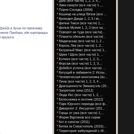
*
ДМБ (все части) 1, 2, 3, 4,...
*
Лики смерти (все части) 1 ,...
*
Порно Соседка (2004)
*
Кошмар на улице Вязов (все ...
*
Крокодил Данди 1, 2, 3 / вс...
*
фильм Такси (все части) 1, ...
*
фильм Мумия 1, 2, 3 (все ча...
 Джейк в душе по-прежнему
*
Поворот не туда (все части)...
нете Пандора, где корпорации
*
Планета обезьян (все части)...
 кризиса.
*
Мадагаскар (все части) 1, 2...
*
Король Лев (все части) 1, 2...
*
Безумный Макс (все части) 1...
*
Шрек / Шрэк (все части) 1, ...
*
Бэтмен (все части) 1, 2, 3,...
*
Форсаж (все части) 1, 2, 3,...
*
Добейся успеха (все части) ...
*
Бегущий в лабиринте 2: Испы...
*
Человеческая многоножка (вс...
*
Пила (все части) 1, 2, 3, 4...
*
Драгоценности Эммануэль (20...
*
Запретная зона (2012)
*
Люди Икс (все части) 1, 2, ...
*
Белоснежка и охотник (2012)
*
Парк Юрского периода (все ф...
*
Дивергент 2: Инсургент (201...
*
Горцы от ума (все части) 1,...
*
Жорик Вартанов все серии
*
Кот в сапогах (2011)
*
Битва за Севастополь (2015)...
*
Территория заблуждений с Иг...