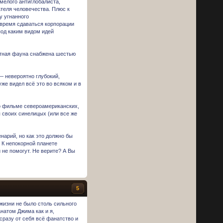
смелого антиглобалиста,
ателя человечества. Плюс к
у угнанного
 время сдаваться корпорации
под каким видом идей
утная фауна снабжена шестью
— невероятно глубокий,
же видел всё это во всяком и в
 о фильме североамериканских,
 своих синелицых (или все же
нарий, но как это должно бы
 К непокорной планете
 не помогут. Не верите? А Вы
5
жизни не было столь сильного
натом Джима как и я,
сразу от себя всё фанатство и