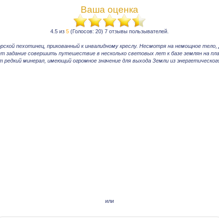
Ваша оценка
4.5 из
5
(Голосов: 20) 7 отзывы пользывателей.
ской пехотинец, прикованный к инвалидному креслу. Несмотря на немощное тело,
т задание совершить путешествие в несколько световых лет к базе землян на пла
 редкий минерал, имеющий огромное значение для выхода Земли из энергетического
или