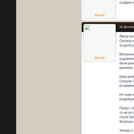
создана 
DRedd
16 Декабр
Яркая ви
Сколько 
за долго
Визуальн
DRedd
художник
была рев
времени.
Игра акт
Сигурни 
по време
Не знаю 
(индейце
Пишут, чт
то ли он 
«поля бо
богатым 
Теперь о