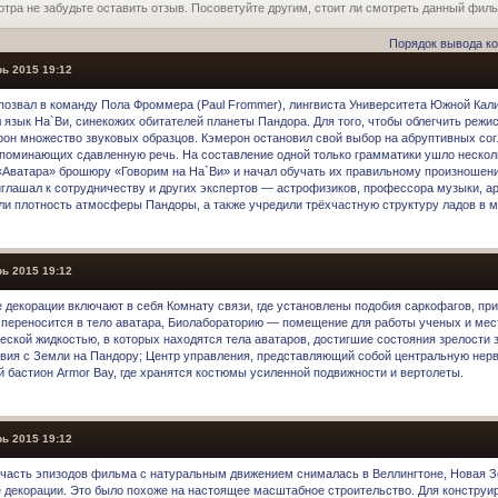
отра не забудьте оставить отзыв. Посоветуйте другим, стоит ли смотреть данный фил
Порядок вывода к
ь 2015 19:12
позвал в команду Пола Фроммера (Paul Frommer), лингвиста Университета Южной Кали
 язык На`Ви, синекожих обитателей планеты Пандора. Для того, чтобы облегчить реж
фон множество звуковых образцов. Кэмерон остановил свой выбор на абруптивных со
апоминающих сдавленную речь. На составление одной только грамматики ушло неско
«Аватара» брошюру «Говорим на На`Ви» и начал обучать их правильному произношени
иглашал к сотрудничеству и других экспертов — астрофизиков, профессора музыки, а
ли плотность атмосферы Пандоры, а также учредили трёхчастную структуру ладов в м
ь 2015 19:12
 декорации включают в себя Комнату связи, где установлены подобия саркофагов, пр
 переносится в тело аватара, Биолабораторию — помещение для работы ученых и мес
еской жидкостью, в которых находятся тела аватаров, достигшие состояния зрелости 
вия с Земли на Пандору; Центр управления, представляющий собой центральную нерв
й бастион Armor Bay, где хранятся костюмы усиленной подвижности и вертолеты.
ь 2015 19:12
часть эпизодов фильма с натуральным движением снималась в Веллингтоне, Новая З
 декорации. Это было похоже на настоящее масштабное строительство. Для конструи