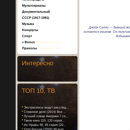
Мультсериалы
Документальный
СССР (1917-1991)
Музыка
Джейк Салли — бывший мор
Концерты
остается воином. Он получае
добывают
Спорт
+ Bonus
, Киноляпы и тд
Приколы
, Неудачи и тд
Интересно
ТОП 10, ТВ
*
Экстрасенсы ведут расслед...
*
Странное дело (2014) Все ...
*
Лучший повар Америки 7 се...
*
Такое кино 119, 120 серия...
*
Их Нравы 48, 49 серия (20...
*
Утро России (2016) 90 вып...