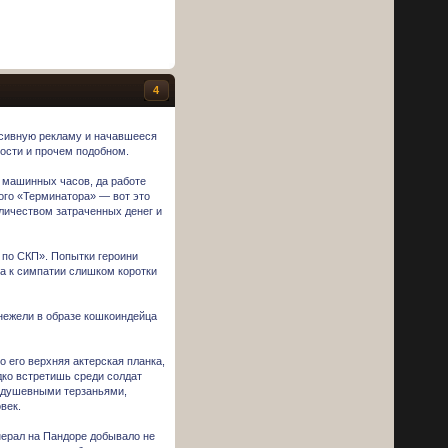
4
ессивную рекламу и начавшееся
ности и прочем подобном.
 машинных часов, да работе
рого «Терминатора» — вот это
личеством затраченных денег и
 по СКП». Попытки героини
на к симпатии слишком коротки
 нежели в образе кошкоиндейца
о его верхняя актерская планка,
дко встретишь среди солдат
 душевными терзаньями,
век.
инерал на Пандоре добывало не