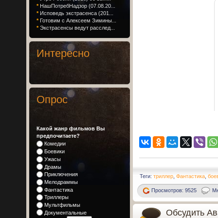
*
НашПотребНадзор (07.08.20...
*
Исповедь экстрасенса (201...
*
Готовим с Алексеем Зимины...
*
Экстрасенсы ведут расслед...
Интересно
Опрос
Какой жанр фильмов Вы
предпочитаете?
Комедии
Боевики
Ужасы
Драмы
Приключения
Теги:
триллер
,
Фантастика
,
бое
Мелодраммы
Фантастика
Просмотров: 9525
Мн
Триллеры
Мультфильмы
Обсудить Ав
Документальные