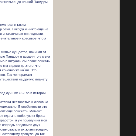
признаться, до ночной Пандоры
 смотрел с таким
 речи. Никогда и ничто ещё на
е и заканчивая последними.
ечательное и красивое, что я
е живые существа, начиная от
ную Пандору я думал что у меня
льма в визуальном плане описать
о мы видели до этого, что
 конечно же на`ви. Это
вня. Так же поражает
путешествии на другую планету,
 ряд лучших ОСТов в истории.
чатляют честностью и любовью
аксимально. В особенности это
тоит ещё поискать. Момент
ет сделать себе лук из Древа
расотой, а уж поцелуй на мой
ою очередь соединили двух
орые связали их жизни воедино
настоящему тронуло, да так,