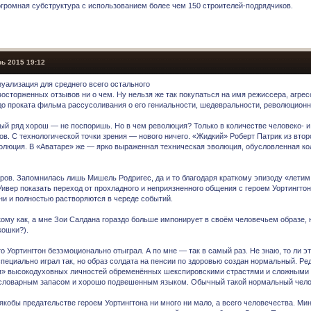
огромная субструктура с использованием более чем 150 строителей-подрядчиков.
ь 2015 19:12
зуализация для среднего всего остального
восторженных отзывов ни о чем. Ну нельзя же так покупаться на имя режиссера, агр
 до проката фильма рассусоливания о его гениальности, шедевральности, революцион
ый ряд хорош — не поспоришь. Но в чем революция? Только в количестве человеко- и
ов. С технологической точки зрения — нового ничего. «Жидкий» Роберт Патрик из вто
олюция. В «Аватаре» же — ярко выраженная техническая эволюция, обусловленная ко
ёров. Запомнилась лишь Мишель Родригес, да и то благодаря краткому эпизоду «летим
Уивер показать переход от прохладного и неприязненного общения с героем Уортингто
ни и полностью растворяются в череде событий.
кому как, а мне Зои Салдана гораздо больше импонирует в своём человечьем образе,
кошки?).
о Уортингтон безэмоционально отыграл. А по мне — так в самый раз. Не знаю, то ли эт
специально играл так, но образ солдата на пенсии по здоровью создан нормальный. Ре
я» высокодуховных личностей обременённых шекспировскими страстями и сложными
словарным запасом и хорошо подвешенным языком. Обычный такой нормальный чело
 якобы предательстве героем Уортингтона ни много ни мало, а всего человечества. М