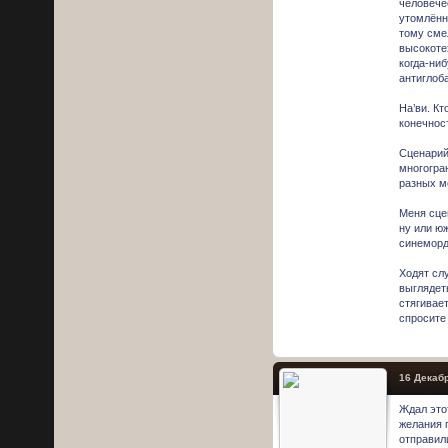
человечес
утомлённ
тому сме
высокоте
когда-ни
антиглоб
На’ви. К
конечност
Сценарий
многогра
разных ме
Меня сце
ну или ю
синеморд
Ходят слу
выглядет
стягивае
спросите
16 Декабр
Ждал это
желания п
отправили