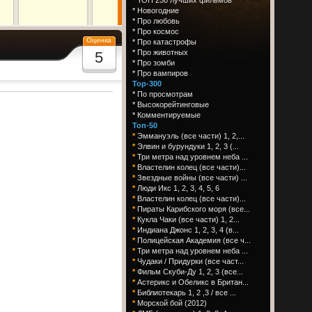
*
Новогодние
*
Про любовь
*
Про космос
Оценка
*
Про катастрофы
*
Про животных
5
*
Про зомби
*
Про вампиров
Top-300
*
По просмотрам
*
Высокорейтинговые
*
Комментируемые
Топ-50
*
Эммануэль (все части) 1, 2,...
*
Элвин и бурундуки 1, 2, 3 (...
*
Три метра над уровнем неба ...
*
Властелин колец (все части)...
*
Звездные войны (все части) ...
*
Люди Икс 1, 2, 3, 4, 5, 6
*
Властелин колец (все части)...
*
Пираты Карибского моря (все...
*
Кукла Чаки (все части) 1, 2...
*
Индиана Джонс 1, 2, 3, 4 (в...
*
Полицейская Академия (все ч...
*
Три метра над уровнем неба ...
*
Чудаки / Придурки (все част...
*
Фильм Скуби-Ду 1, 2, 3 (все...
*
Астерикс и Обеликс в Британ...
*
Библиотекарь 1, 2 ,3 / все ...
*
Морской бой (2012)