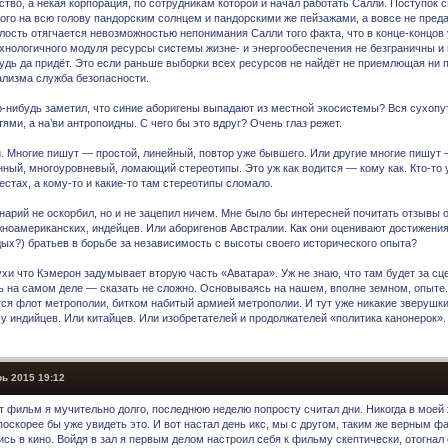
тво, а некая корпорация, по сотрудникам которой и начал работать Салли. Поступок 
ого на всю голову пандорским солнцем и пандорскими же пейзажами, а вовсе не пред
лость отягчается невозможностью непонимания Салли того факта, что в конце-концов 
хнологичного модуля ресурсы системы жизне- и энергообеспечения не безграничны и
будь да придёт. Это если раньше выборки всех ресурсов не найдёт не приемлющая ни 
ализма служба безопасности.
то-нибудь заметил, что синие аборигены выпадают из местной экосистемы? Вся сухоп
ями, а на’ви антропоидны. С чего бы это вдруг? Очень глаз режет.
. Многие пишут — простой, линейный, повтор уже бывшего. Или другие многие пишут 
нный, многоуровневый, ломающий стереотипы. Это уж как водится — кому как. Кто-то у
стах, а кому-то и какие-то там стереотипы сломало.
нарий не оскорбил, но и не зацепил ничем. Мне было бы интересней почитать отзывы
жноамериканских, индейцев. Или аборигенов Австралии. Как они оценивают достижения
ых?) братьев в борьбе за независимость с высоты своего исторического опыта?
хи что Кэмерон задумывает вторую часть «Аватара». Уж не знаю, что там будет за сце
ь на самом деле — сказать не сложно. Основываясь на нашем, вполне земном, опыте.
тся флот метрополии, битком набитый армией метрополии. И тут уже никакие зверушки
 у индийцев. Или китайцев. Или изобретателей и продолжателей «политика канонерок».
ь 2015 19:12
т фильм я мучительно долго, последнюю неделю попросту считал дни. Никогда в моей 
оскорее бы уже увидеть это. И вот настал день икс, мы с другом, таким же верным фа
сь в кино. Войдя в зал я первым делом настроил себя к фильму скептически, отогнал 