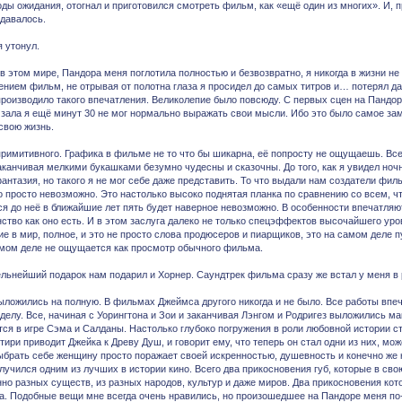
оды ожидания, отогнал и приготовился смотреть фильм, как «ещё один из многих». И, 
удавалось.
я утонул.
в этом мире, Пандора меня поглотила полностью и безвозвратно, я никогда в жизни не
нием фильм, не отрывая от полотна глаза я просидел до самых титров и… потерял дар
производило такого впечатления. Великолепие было повсюду. С первых сцен на Пандор
 зала я ещё минут 30 не мог нормально выражать свои мысли. Ибо это было самое зам
свою жизнь.
примитивного. Графика в фильме не то что бы шикарна, её попросту не ощущаешь. Вс
заканчивая мелкими букашками безумно чудесны и сказочны. До того, как я увидел ноч
фантазия, но такого я не мог себе даже представить. То что выдали нам создатели фи
о просто невозможно. Это настолько высоко поднятая планка по сравнению со всем, чт
ся до неё в ближайшие лет пять будет наверное невозможно. В особенности впечатляют
ство как оно есть. И в этом заслуга далеко не только спецэффектов высочайшего уро
е в мир, полное, и это не просто слова продюсеров и пиарщиков, это на самом деле 
амом деле не ощущается как просмотр обычного фильма.
льнейший подарок нам подарил и Хорнер. Саундтрек фильма сразу же встал у меня в
ыложились на полную. В фильмах Джеймса другого никогда и не было. Все работы впе
 делу. Все, начиная с Уорингтона и Зои и заканчивая Лэнгом и Родригез выложились м
тся в игре Сэма и Салданы. Настолько глубоко погружения в роли любовной истории с
тири приводит Джейка к Древу Душ, и говорит ему, что теперь он стал одни из них, мож
ыбрать себе женщину просто поражает своей искренностью, душевность и конечно же к
олучился одним из лучших в истории кино. Всего два прикосновения губ, которые в св
но разных существ, из разных народов, культур и даже миров. Два прикосновения кот
да. Подобные вещи мне всегда очень нравились, но произошедшее на Пандоре меня по-