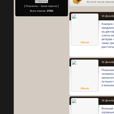
Кстати! после просм
[
·
]
Результаты
Архив опросов
Всего ответов:
27063
16 Декабр
Кэмерон 
придумал
на дикто
слегка н
актёрам 
DRedd
также пр
рассчита
16 Декабр
Реальные
человека
амниотич
путешест
и военны
DRedd
16 Декабр
Большая 
огромные