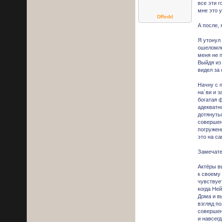
все эти г
мне это 
DRedd
А после, 
Я утонул 
ошеломле
меня не 
Выйдя из
видел за 
Начну с 
на`ви и 
богатая 
адекватн
дотянуть
совершен
погружени
это на с
Замечате
Актёры в
к своему
чувствуе
когда Ней
Дома и в
взгляд п
совершен
и навсег