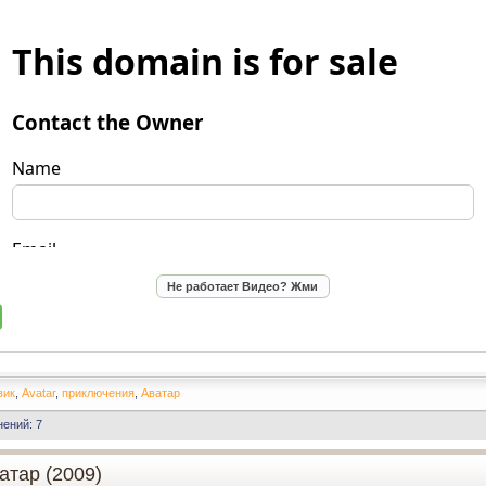
вик
,
Avatar
,
приключения
,
Аватар
ений: 7
атар (2009)