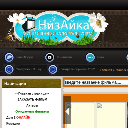
Nizaika.ru
Кино Форум
ТВ-онлайн
Кино
Смотреть ТВ шоу
Смотреть сериалы 2022
Главная
»
Жанр
»
Навигация
-=Главная страница=-
ЗАКАЗАТЬ ФИЛЬМ
Актеры
Ожидаемые фильмы
Дом 2
ОНЛАЙН
Комедия