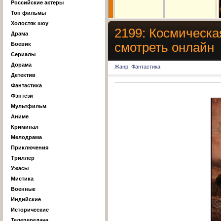
Российские актеры
Топ фильмы
Холостяк шоу
2199: Космическа
Драма
смотреть онлайн
Боевик
Сериалы
Дорама
Жанр: Фантастика
Детектив
Фантастика
Фэнтези
Мультфильм
Аниме
Криминал
Мелодрама
Приключения
Триллер
Ужасы
Мистика
Военные
Индийские
Исторические
Телепередача