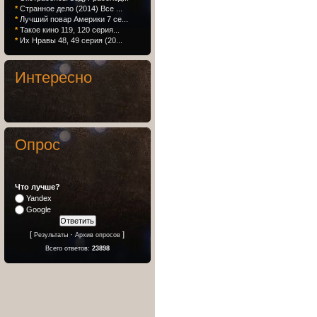
*
Странное дело (2014) Все ...
*
Лучший повар Америки 7 се...
*
Такое кино 119, 120 серия...
*
Их Нравы 48, 49 серия (20...
Интересно
Опрос
Что лучше?
Yandex
Google
[
·
]
Результаты
Архив опросов
Всего ответов:
23898