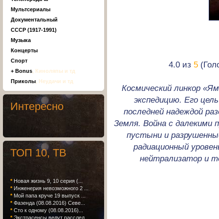
Мультсериалы
Документальный
СССР (1917-1991)
Музыка
Концерты
Спорт
4.0 из
5
(Голо
+ Bonus
, Киноляпы и тд
Приколы
, Неудачи и тд
Космический линкор «Я
экспедицию. Его цел
Интересно
последней надеждой ра
Земля. Война с далекими 
пустыни и разрушенны
радиационный урове
ТОП 10, ТВ
нейтрализатор и т
*
Новая жизнь 9, 10 серия (...
*
Инженерия невозможного 2 ...
*
Мой папа круче 19 выпуск ...
*
Фазенда (08.08.2016) Севе...
*
Сто к одному (08.08.2016)...
*
Экстрасенсы ведут расслед...