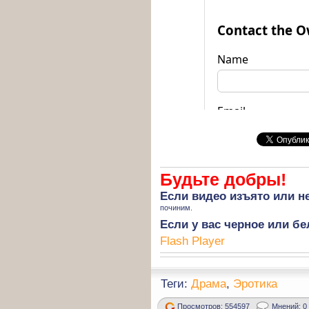
Будьте добры!
Если
видео изъято
или не
починим.
Если у вас черное или бе
Flash Player
Теги:
Драма
,
Эротика
Просмотров: 554597
Мнений: 0