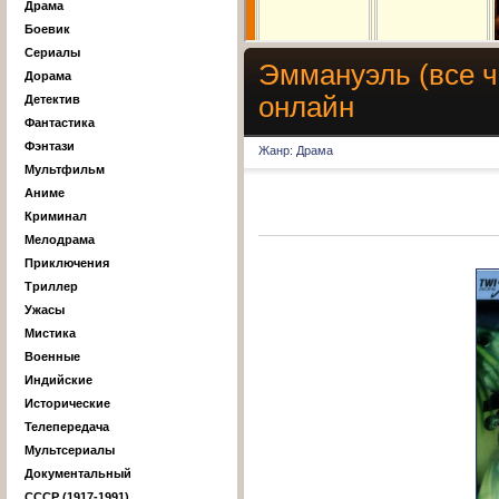
Драма
Боевик
Сериалы
Эммануэль (все ча
Дорама
онлайн
Детектив
Фантастика
Фэнтази
Жанр: Драма
Мультфильм
Аниме
Криминал
Мелодрама
Приключения
Триллер
Ужасы
Мистика
Военные
Индийские
Исторические
Телепередача
Мультсериалы
Документальный
СССР (1917-1991)