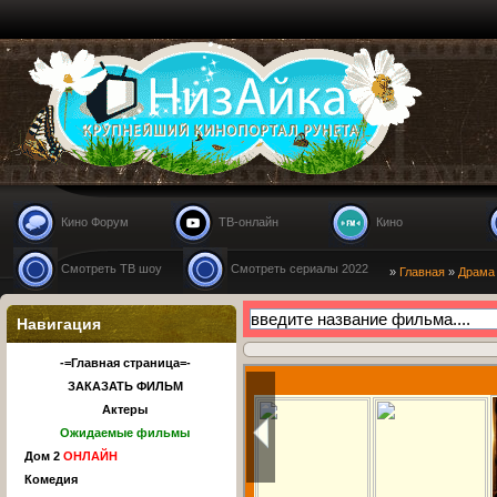
Nizaika.ru
Кино Форум
ТВ-онлайн
Кино
Смотреть ТВ шоу
Смотреть сериалы 2022
»
Главная
»
Драма
Навигация
-=Главная страница=-
ЗАКАЗАТЬ ФИЛЬМ
Актеры
Ожидаемые фильмы
Дом 2
ОНЛАЙН
Комедия