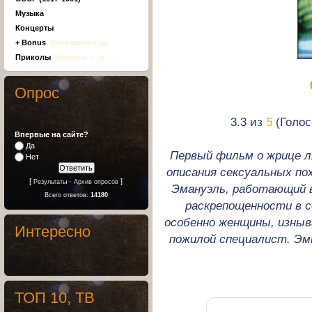
Музыка
Концерты
+ Bonus
, Киноляпы и тд
Приколы
, Неудачи и тд
Опрос
3.3 из
5
(Голос
Впервые на сайте?
Да
Первый фильм о жрице 
Нет
описания сексуальных по
[
·
]
Результаты
Архив опросов
Эмануэль, работающий в
Всего ответов:
14180
раскрепощенности в с
особенно женщины, изныв
Интересно
пожилой специалист. Эм
ТОП 10, ТВ