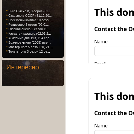
*
Лига Смеха 8, 9 серия (02...
*
Сделано в СССР (31.12.201...
*
Рассмеши комика 10 сезон ...
*
Ревизорро 3 сезон (02.01....
*
Главная сцена 2 сезон 15 ...
*
Касается каждого (02.01.2...
*
Анатомия дня 193, 194 сер...
*
Брачное чтиво (2008) все ...
*
МастерШеф 5 сезон 20, 21 ...
*
Точь в точь 3 сезон 12 се...
Интересно