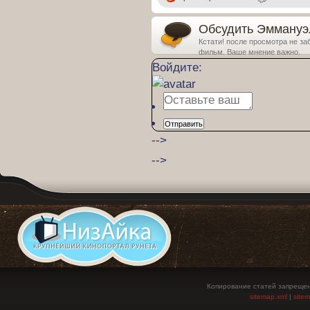
Обсудить Эммануэль
Кстати! после просмотра не за
фильм. Ваше мнение важно.
Войдите:
Отправить
-->
-->
Копирование статей запрещен
sitemap.xml
|
site