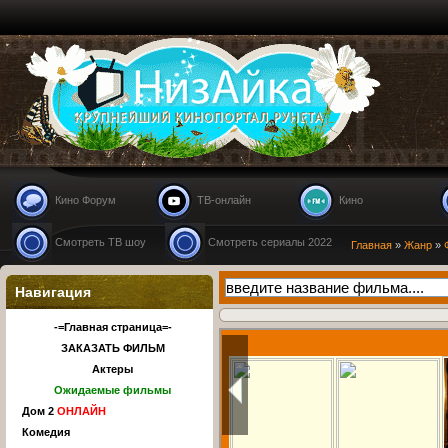
Nizaika.ru
Кино Форум
ТВ-онлайн
Кино
Смотреть ТВ шоу
Смотреть сериалы 2022
Главная
»
Жанр
»
Навигация
-=Главная страница=-
ЗАКАЗАТЬ ФИЛЬМ
Актеры
Ожидаемые фильмы
Дом 2
ОНЛАЙН
Комедия