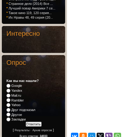
*
Странное дело (2014) Все ...
*
Лучший повар Америки 7 се...
*
Такое кино 119, 120 серия...
*
Их Нравы 48, 49 серия (20...
Интересно
Опрос
Как вы нас нашли?
Google
Yandex
Mail.ru
Rambler
Yahoo
Друг подсказал
Другое
Закладки
[
·
]
Результаты
Архив опросов
Всего ответов:
34033