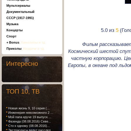
Мультсериалы
Документальный
СССР (1917-1991)
Музыка
5.0 из
5
(Голо
Концерты
Спорт
+ Bonus
, Киноляпы и тд
Фильм рассказывае
Приколы
, Неудачи и тд
Космический шестой спу
частную корпорацию. Це
Интересно
Европы, в океане под льд
ТОП 10, ТВ
*
Новая жизнь 9, 10 серия (...
*
Инженерия невозможного 2 ...
*
Мой папа круче 19 выпуск ...
*
Фазенда (08.08.2016) Севе...
*
Сто к одному (08.08.2016)...
*
Экстрасенсы ведут расслед...