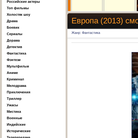
Российские актеры
Топ фильмы
Холостяк шоу
Европа (2013) см
Драма
Боевик
Жанр: Фантастика
Сериалы
Дорама
Детектив
Фантастика
Фэнтези
Мультфильм
Аниме
Криминал
Мелодрама
Приключения
Триллер
Ужасы
Мистика
Военные
Индийские
Исторические
Телепередача