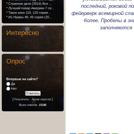
*
Странное дело (2014) Все ...
последний, роковой п
*
Лучший повар Америки 7 се...
фейерверк всемирной сл
*
Такое кино 119, 120 серия...
*
Их Нравы 48, 49 серия (20...
более. Пробелы в зн
заполняются 
Интересно
Опрос
Впервые на сайте?
Да
Нет
[
·
]
Результаты
Архив опросов
Всего ответов:
15186