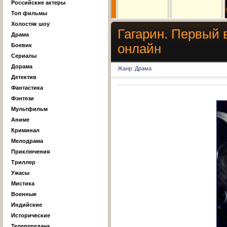
Российские актеры
Топ фильмы
Холостяк шоу
Гагарин. Первый 
Драма
онлайн
Боевик
Сериалы
Дорама
Жанр: Драма
Детектив
Фантастика
Фэнтези
Мультфильм
Аниме
Криминал
Мелодрама
Приключения
Триллер
Ужасы
Мистика
Военные
Индийские
Исторические
Телепередача