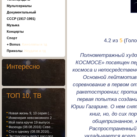
Мультсериалы
Документальный
СССР (1917-1991)
Музыка
Концерты
Спорт
4.2 из
5
(Голо
+ Bonus
, Киноляпы и тд
Приколы
, Неудачи и тд
Полнометражный худ
КОСМОСЕ» посвящен пер
Интересно
космоса и непосредственн
Основной лейтмотив 
соревнование в первом о
ракетостроении; проти
ТОП 10, ТВ
первая попытка создан
Юрии Гагарине. О нем сн
книг, но, до сих по
*
Новая жизнь 9, 10 серия (...
*
Инженерия невозможного 2 ...
общепризнанное, 
*
Мой папа круче 19 выпуск ...
*
Фазенда (08.08.2016) Севе...
Распространенный 
*
Сто к одному (08.08.2016)...
укладывается всего 
*
Экстрасенсы ведут расслед...