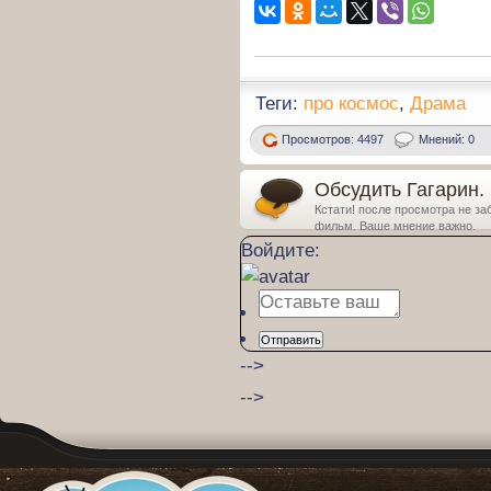
Теги:
про космос
,
Драма
Просмотров: 4497
Мнений: 0
Обсудить Гагарин.
Кстати! после просмотра не за
фильм. Ваше мнение важно.
Войдите:
Отправить
-->
-->