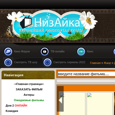
Nizaika.ru
Кино Форум
ТВ-онлайн
Кино
Смотреть ТВ шоу
Смотреть сериалы 2022
Главная
»
Жанр
»
Навигация
-=Главная страница=-
ЗАКАЗАТЬ ФИЛЬМ
Актеры
Ожидаемые фильмы
Дом 2
ОНЛАЙН
Комедия