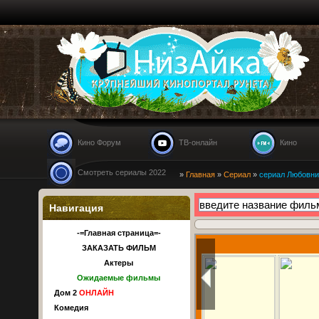
Nizaika.ru
Кино Форум
ТВ-онлайн
Кино
Смотреть сериалы 2022
»
Главная
»
Сериал
»
сериал Любовниц
Навигация
-=Главная страница=-
ЗАКАЗАТЬ ФИЛЬМ
Актеры
Ожидаемые фильмы
Дом 2
ОНЛАЙН
Комедия