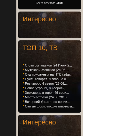
Всего ответов:
33881
Интересно
ТОП 10, ТВ
*
О самом главном 24 Июня 2...
*
Мужское / Женское (24.06....
*
Суд присяжных на НТВ (эфи...
*
Пусть говорят. Любовь с о...
*
Ревизорро 4 сезон (23.06....
*
Новое утро 79, 80 серия (...
*
Зеркало для героя 46 сери...
*
Место встречи (24.06.2016...
*
Вечерний Ургант все серии...
*
Самые шокирующие гипотезы...
Интересно