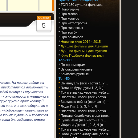
*
ТОП 250 лучших фильмов
*
Новогодние
*
Про любовь
Оценка
*
Про космос
*
Про катастрофы
5
*
Про животных
*
Про зомби
*
Про вампиров
*
Новинки кино 2014 - 2015
*
Лучшие фильмы для Женщин
*
Лучшие фильмы для Мужчин
*
Кино Подборка фантастики
Top-300
*
По просмотрам
*
Высокорейтинговые
*
Комментируемые
Топ-50
шениях. На нашем сайте вы
*
Эммануэль (все части) 1, 2,...
лю представится возможность
*
Элвин и бурундуки 1, 2, 3 (...
 каждой женщины случаются
*
Три метра над уровнем неба ...
» - это история о женщинах с
*
Властелин колец (все части)...
руг друга в происходящей
*
Звездные войны (все части) ...
ают свое женское общество в
*
Люди Икс 1, 2, 3, 4, 5, 6
ал «Любовницы» ориентирован
*
Властелин колец (все части)...
бо женские,ведь они касаются
*
Пираты Карибского моря (все...
места для забавного юмора,
*
Кукла Чаки (все части) 1, 2...
*
Индиана Джонс 1, 2, 3, 4 (в...
*
Три метра над уровнем неба ...
*
Полицейская Академия (все ч...