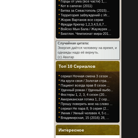
*
Горцы от ума (все части) 1,...
*
Кот в сапогах (2011)
*
Битва за Севастополь (2015)...
*
Территория заблуждений с Иг...
*
Жорик Вартанов все серии
*
Фредди Крюгер 1,2,3,4,5,6,7...
*
Войско Мын Бала / Жаужүрек ...
*
Биатлон. Чемпионат мира-201...
Случайная цитата:
Энергия даётся человеку на время, и
однажды надо её вернуть.
(c) Аватар
Топ 10 Сериалов
*
сериал Ночная смена 3 сезон ...
*
На круги своя / Золотая стра...
*
Пациент всегда прав 8 сезон ...
*
Удачный роман / Удачный выбо...
*
Фостеры 1, 2, 3, 4 сезон (20...
*
Американская готика 1, 2 сер...
*
Прошу поверить мне на слово ...
*
сериал Не пара 8, 9 серия (2...
*
Умник / Умный человек 4, 5 с...
*
Владимирская, 15 (2016) 28, ...
Интересное