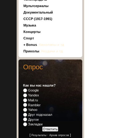
Мультсериалы
Документальный
СССР (1917-1991)
Музыка
Концерты
Спорт
+ Bonus
, Киноляпы и тд
Приколы
, Неудачи и тд
Опрос
Как вы нас нашли?
Google
Yandex
Mail.ru
Rambler
Yahoo
Друг подсказал
Другое
Закладки
[
·
]
Результаты
Архив опросов