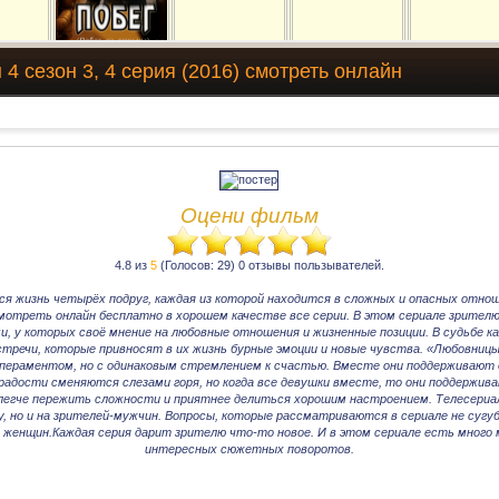
4 сезон 3, 4 серия (2016) смотреть онлайн
Оцени фильм
4.8 из
5
(Голосов: 29) 0 отзывы пользывателей.
я жизнь четырёх подруг, каждая из которой находится в сложных и опасных отно
отреть онлайн бесплатно в хорошем качестве все серии. В этом сериале зрите
и, у которых своё мнение на любовные отношения и жизненные позиции. В судьбе
стречи, которые привносят в их жизнь бурные эмоции и новые чувства. «Любовницы
пераментом, но с одинаковым стремлением к счастью. Вместе они поддерживают д
радости сменяются слезами горя, но когда все девушки вместе, то они поддержив
легче пережить сложности и приятнее делиться хорошим настроением. Телесери
у, но и на зрителей-мужчин. Вопросы, которые рассматриваются в сериале не сугу
женщин.Каждая серия дарит зрителю что-то новое. И в этом сериале есть много 
интересных сюжетных поворотов.