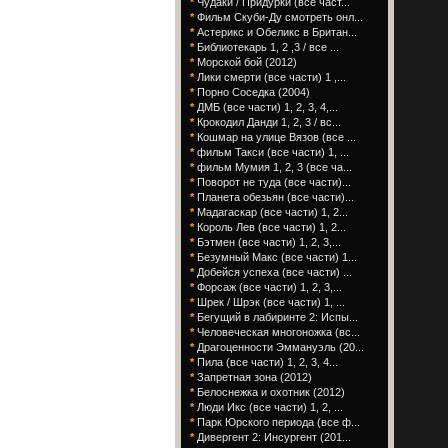
*
Чудаки / Придурки (все част...
*
Фильм Скуби-Ду смотреть онл...
*
Астерикс и Обеликс в Британ...
*
Библиотекарь 1, 2 ,3 / все ...
*
Морской бой (2012)
*
Лики смерти (все части) 1 ,...
*
Порно Соседка (2004)
*
ДМБ (все части) 1, 2, 3, 4,...
*
Крокодил Данди 1, 2, 3 / вс...
*
Кошмар на улице Вязов (все ...
*
фильм Такси (все части) 1, ...
*
фильм Мумия 1, 2, 3 (все ча...
*
Поворот не туда (все части)...
*
Планета обезьян (все части)...
*
Мадагаскар (все части) 1, 2...
*
Король Лев (все части) 1, 2...
*
Бэтмен (все части) 1, 2, 3,...
*
Безумный Макс (все части) 1...
*
Добейся успеха (все части) ...
*
Форсаж (все части) 1, 2, 3,...
*
Шрек / Шрэк (все части) 1, ...
*
Бегущий в лабиринте 2: Испы...
*
Человеческая многоножка (вс...
*
Драгоценности Эммануэль (20...
*
Пила (все части) 1, 2, 3, 4...
*
Запретная зона (2012)
*
Белоснежка и охотник (2012)
*
Люди Икс (все части) 1, 2, ...
*
Парк Юрского периода (все ф...
*
Дивергент 2: Инсургент (201...