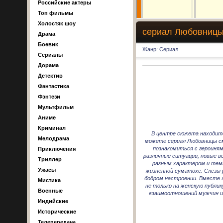
Российские актеры
Топ фильмы
Холостяк шоу
сериал Любовницы 
Драма
Боевик
Жанр: Сериал
Сериалы
Дорама
Детектив
Фантастика
Фэнтези
Мультфильм
Аниме
Криминал
В центре сюжета находитс
Мелодрама
можете сериал Любовницы см
познакомиться с героиням
Приключения
различные ситуации, новые в
Триллер
разным характером и тем
Ужасы
жизненной суматохе. Слезы 
бодром настроении. Вместе 
Мистика
не только на женскую публик
Военные
взаимоотношений мужчин и 
Индийские
Исторические
Телепередача