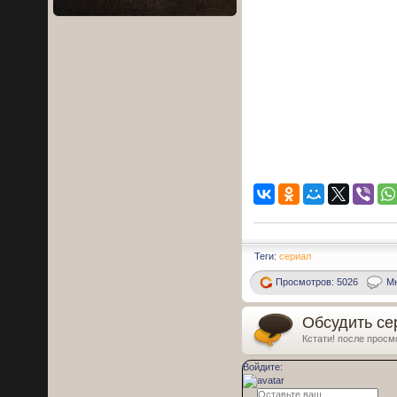
Теги:
сериал
Просмотров: 5026
Мн
Обсудить се
Кстати! после просм
Войдите: