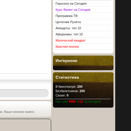
Гороскоп на Сегодня
Курс Валют на Сегодня
Программа ТВ
Цитатник Рунета
Анекдоты: топ 10
Афоризмы: топ 10
Магический квадрат
Красная кнопка
Интересно
Статистика
В Кинотеатре:
200
Безбилетников:
200
Своих:
0
Нас уже
8980
(
+13
за сегодня)
ьм. Ваше мнение важно.