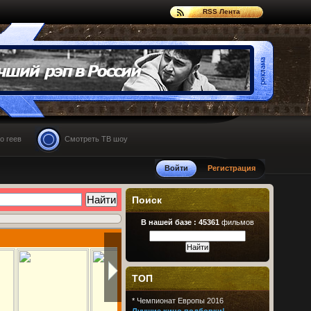
RSS Лента
о геев
Смотреть ТВ шоу
Войти
Регистрация
Поиск
В нашей базе :
45361
фильмов
ТОП
*
Чемпионат Европы 2016
Лучшие кино подборки!