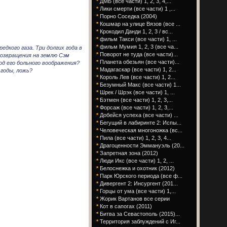
*
ДМБ (все части) 1, 2, 3, 4,...
*
Лики смерти (все части) 1 ,...
*
Порно Соседка (2004)
*
Кошмар на улице Вязов (все ...
*
Крокодил Данди 1, 2, 3 / вс...
*
фильм Такси (все части) 1, ...
*
фильм Мумия 1, 2, 3 (все ча...
дкого газа. Три долгих года в
*
Поворот не туда (все части)...
возвращения на землю Сэм
*
Планета обезьян (все части)...
од его больного воображения?
*
Мадагаскар (все части) 1, 2...
 годы, ложь?
*
Король Лев (все части) 1, 2...
*
Безумный Макс (все части) 1...
*
Шрек / Шрэк (все части) 1, ...
*
Бэтмен (все части) 1, 2, 3,...
*
Форсаж (все части) 1, 2, 3,...
*
Добейся успеха (все части) ...
*
Бегущий в лабиринте 2: Испы...
*
Человеческая многоножка (вс...
*
Пила (все части) 1, 2, 3, 4...
*
Драгоценности Эммануэль (20...
*
Запретная зона (2012)
*
Люди Икс (все части) 1, 2, ...
*
Белоснежка и охотник (2012)
*
Парк Юрского периода (все ф...
*
Дивергент 2: Инсургент (201...
*
Горцы от ума (все части) 1,...
*
Жорик Вартанов все серии
*
Кот в сапогах (2011)
*
Битва за Севастополь (2015)...
*
Территория заблуждений с Иг...