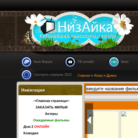
Nizaika.ru
Кино Форум
ТВ-онлайн
Кино
Смотреть сериалы 2022
Главная
»
Жанр
»
Драма
Навигация
-=Главная страница=-
ЗАКАЗАТЬ ФИЛЬМ
Актеры
Ожидаемые фильмы
Дом 2
ОНЛАЙН
Комедия