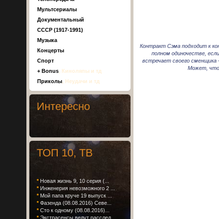
Мультсериалы
Документальный
СССР (1917-1991)
Музыка
Контракт Сэма подходит к конц
Концерты
полном одиночестве, есл
встречает своего сменщика —
Спорт
Может, что-
+ Bonus
, Киноляпы и тд
Приколы
, Неудачи и тд
Интересно
ТОП 10, ТВ
*
Новая жизнь 9, 10 серия (...
*
Инженерия невозможного 2 ...
*
Мой папа круче 19 выпуск ...
*
Фазенда (08.08.2016) Севе...
*
Сто к одному (08.08.2016)...
*
Экстрасенсы ведут расслед...