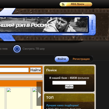
RSS Лента
о геев
Смотреть ТВ шоу
Войти
Регистрация
Поиск
В нашей базе :
45838
фильмов
ТОП
Лучшие кино подборки!
*
ТОП 250 лучших фильмов