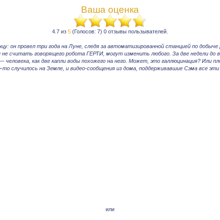
Ваша оценка
4.7 из
5
(Голосов: 7) 0 отзывы пользывателей.
у: он провел три года на Луне, следя за автоматизированной станцией по добыче ре
и не считать говорящего робота ГЕРТИ, могут изменить любого. За две недели до 
 человека, как две капли воды похожего на него. Может, это галлюцинация? Или пл
то случилось на Земле, и видео-сообщения из дома, поддерживавшие Сэма все эти
или