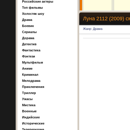
Российские актеры
Топ фильмы
Холостяк шоу
Луна 2112 (2009) с
Драма
Боевик
Жанр: Драма
Сериалы
Дорама
Детектив
Фантастика
Фэнтези
Мультфильм
Аниме
Криминал
Мелодрама
Приключения
Триллер
Ужасы
Мистика
Военные
Индийские
Исторические
Телепередача