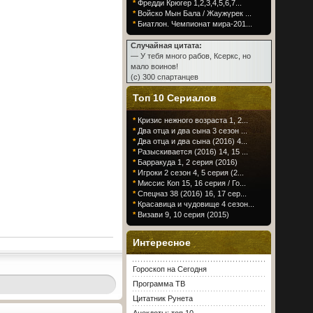
*
Фредди Крюгер 1,2,3,4,5,6,7...
*
Войско Мын Бала / Жаужүрек ...
*
Биатлон. Чемпионат мира-201...
Случайная цитата:
— У тебя много рабов, Ксеркс, но
мало воинов!
(c) 300 спартанцев
Топ 10 Сериалов
*
Кризис нежного возраста 1, 2...
*
Два отца и два сына 3 сезон ...
*
Два отца и два сына (2016) 4...
*
Разыскивается (2016) 14, 15 ...
*
Барракуда 1, 2 серия (2016)
*
Игроки 2 сезон 4, 5 серия (2...
*
Миссис Коп 15, 16 серия / Го...
*
Спецназ 38 (2016) 16, 17 сер...
*
Красавица и чудовище 4 сезон...
*
Визави 9, 10 серия (2015)
Интересное
Гороскоп на Сегодня
Программа ТВ
Цитатник Рунета