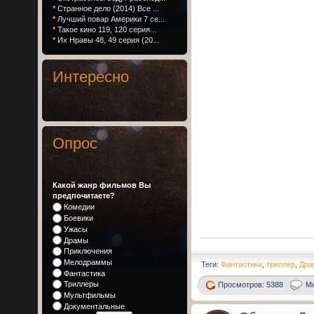
*
Странное дело (2014) Все ...
*
Лучший повар Америки 7 се...
*
Такое кино 119, 120 серия...
*
Их Нравы 48, 49 серия (20...
Интересно
Опрос
Какой жанр фильмов Вы
предпочитаете?
Комедии
Боевики
Ужасы
Драмы
Приключения
Мелодраммы
Теги:
Фантастика
,
триллер
,
Дра
Фантастика
Триллеры
Просмотров: 5388
Мн
Мультфильмы
Документальные