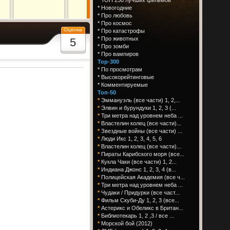
*
Новогодние
*
Про любовь
*
Про космос
Оценка
*
Про катастрофы
*
Про животных
5
*
Про зомби
*
Про вампиров
Top-300
*
По просмотрам
*
Высокорейтинговые
*
Комментируемые
Топ-50
*
Эммануэль (все части) 1, 2,...
*
Элвин и бурундуки 1, 2, 3 (...
*
Три метра над уровнем неба ...
*
Властелин колец (все части)...
*
Звездные войны (все части) ...
*
Люди Икс 1, 2, 3, 4, 5, 6
*
Властелин колец (все части)...
*
Пираты Карибского моря (все...
*
Кукла Чаки (все части) 1, 2...
*
Индиана Джонс 1, 2, 3, 4 (в...
*
Полицейская Академия (все ч...
*
Три метра над уровнем неба ...
*
Чудаки / Придурки (все част...
*
Фильм Скуби-Ду 1, 2, 3 (все...
*
Астерикс и Обеликс в Британ...
*
Библиотекарь 1, 2 ,3 / все ...
*
Морской бой (2012)