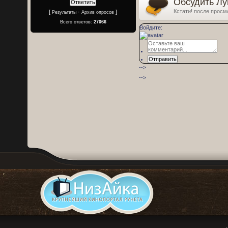
Обсудить Лу
Кстати! после просм
[
·
]
Результаты
Архив опросов
Всего ответов:
27066
Войдите:
Отправить
-->
-->