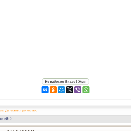
ма
,
Детектив
,
про космос
ений: 0