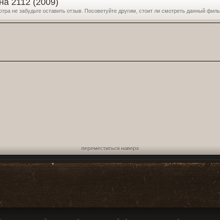
на 2112 (2009)
отра не забудьте оставить отзыв. Посоветуйте другим, стоит ли смотреть данный фил
Переместиться наверх