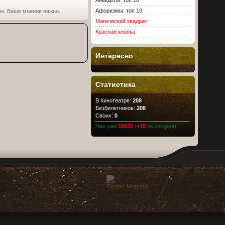
Анекдоты: топ 10
Афоризмы: топ 10
ьм. Ваше мнение важно.
Магический квадрат
Красная кнопка
Интересно
Статистика
В Кинотеатре:
208
Безбилетников:
208
Своих:
0
Нас уже
10032
(
+18
за сегодня)