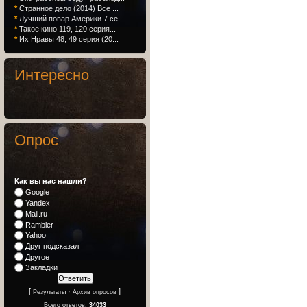
*
Странное дело (2014) Все ...
*
Лучший повар Америки 7 се...
*
Такое кино 119, 120 серия...
*
Их Нравы 48, 49 серия (20...
Интересно
Опрос
Как вы нас нашли?
Google
Yandex
Mail.ru
Rambler
Yahoo
Друг подсказал
Другое
Закладки
[
·
]
Результаты
Архив опросов
Всего ответов:
34033