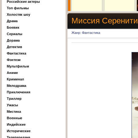
Российские актеры
Топ фильмы
Холостяк шоу
Миссия Серенити 
Драма
Боевик
Жанр: Фантастика
Сериалы
Дорама
Детектив
Фантастика
Фэнтези
Мультфильм
Аниме
Криминал
Мелодрама
Приключения
Триллер
Ужасы
Мистика
Военные
Индийские
Исторические
Телепередача