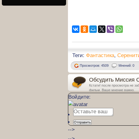
Теги:
Фантастика
,
Серенит
Просмотров: 4509
Мнений: 0
Обсудить Миссия С
Кстати! после просмотра не за
фильм. Ваше мнение важно.
Войдите:
Отправить
-->
-->