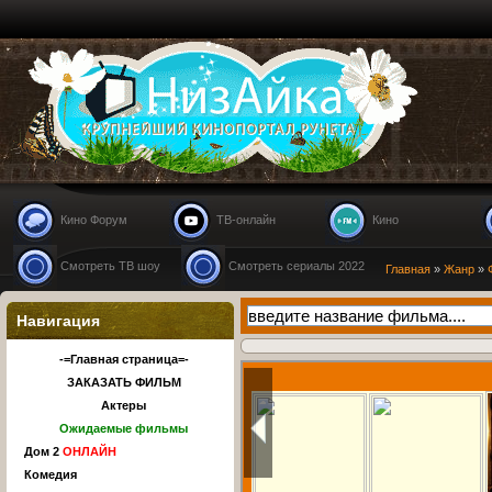
Nizaika.ru
Кино Форум
ТВ-онлайн
Кино
Смотреть ТВ шоу
Смотреть сериалы 2022
Главная
»
Жанр
»
Навигация
-=Главная страница=-
ЗАКАЗАТЬ ФИЛЬМ
Актеры
Ожидаемые фильмы
Дом 2
ОНЛАЙН
Комедия