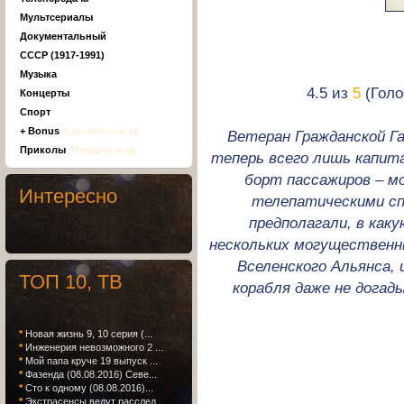
Мультсериалы
Документальный
СССР (1917-1991)
Музыка
4.5 из
5
(Голо
Концерты
Спорт
+ Bonus
, Киноляпы и тд
Ветеран Гражданской Г
Приколы
, Неудачи и тд
теперь всего лишь капита
борт пассажиров – м
Интересно
телепатическими спо
предполагали, в как
нескольких могущественн
Вселенского Альянса,
ТОП 10, ТВ
корабля даже не догад
*
Новая жизнь 9, 10 серия (...
*
Инженерия невозможного 2 ...
*
Мой папа круче 19 выпуск ...
*
Фазенда (08.08.2016) Севе...
*
Сто к одному (08.08.2016)...
*
Экстрасенсы ведут расслед...