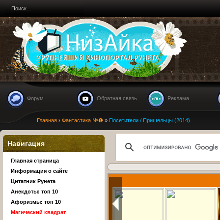
Nizaika.ru
Форум
Обратная связь
Реклама
Главная
›
Фантастика №❶
»
Посетители / Пришельцы (2014)
Навигация
Главная страница
Информация о сайте
Цитатник Рунета
Анекдоты: топ 10
Афоризмы: топ 10
Магический квадрат