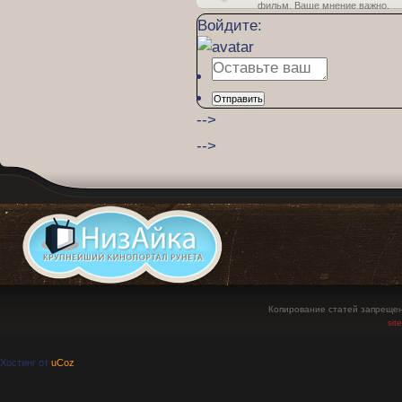
фильм. Ваше мнение важно.
Войдите:
Отправить
-->
-->
Копирование статей запрещен
sit
Хостинг от
uCoz