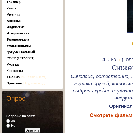
Триллер
Ужасы
Мистика
Военные
Индийские
Исторические
Телепередача
Мультсериалы
Документальный
4.0 из
5
(Голо
СССР (1917-1991)
Музыка
Сюжет
Концерты
Синопсис, естественно,
+ Bonus
, Киноляпы и тд
группка друзей, которые
Приколы
, Неудачи и тд
выбрали крайне неудачно
недруж
Опрос
Оригинал
Смотреть фильм 
Впервые на сайте?
Да
Нет