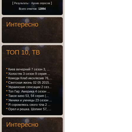
[
·
]
Результаты
Архив опросов
Всего ответов:
12894
Интересно
ТОП 10, ТВ
*
Киев вечерний 7 сезон 3, ...
*
Холостяк 3 сезон 9 серия ...
*
Комеди Клаб иксклюзив 76,...
*
Светская жизнь 02 05 2015...
*
Украинские сенсации 2 сез...
*
Топ Гир: Америка 4 сезон ...
*
Такое кино 53, 54 серия (...
*
Умники и умницы 23 сезон ...
*
Я соромлюсь свого тіла 2 ...
*
Орел и решка. Шопинг 57, ...
Интересно