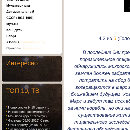
Мультсериалы
Документальный
СССР (1917-1991)
Музыка
Концерты
Спорт
4.2 из
5
(Голо
+ Bonus
, Киноляпы и тд
Приколы
, Неудачи и тд
В последние дни п
поразительное откры
Интересно
обнаружились микроско
землян должен забрат
потратить на сбор д
возвращаются в марси
ТОП 10, ТВ
ближайшем будущем, ко
Марс и ведут там иссле
за ними корабль, но они 
*
Новая жизнь 9, 10 серия (...
*
Инженерия невозможного 2 ...
существование жизни
*
Мой папа круче 19 выпуск ...
*
Фазенда (08.08.2016) Севе...
тщательного исследова
*
Сто к одному (08.08.2016)...
детального обследования.
*
Экстрасенсы ведут расслед...