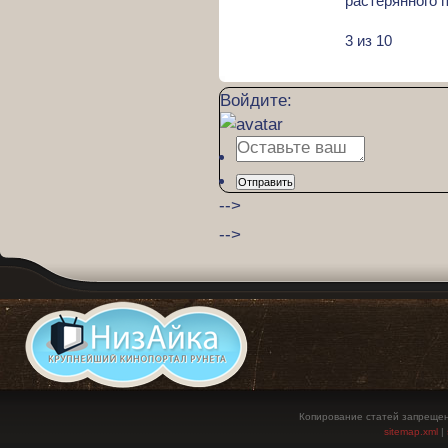
растерянного 
3 из 10
Войдите:
Отправить
-->
-->
Копирование статей запрещен
sitemap.xml
|