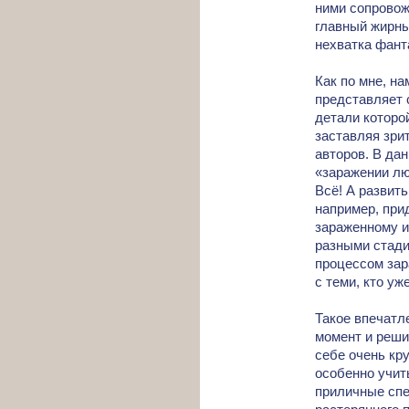
ними сопровож
главный жирны
нехватка фант
Как по мне, на
представляет 
детали которо
заставляя зри
авторов. В да
«заражении лю
Всё! А развит
например, при
зараженному и
разными стадия
процессом зар
с теми, кто уж
Такое впечатл
момент и реши
себе очень кру
особенно учит
приличные спе