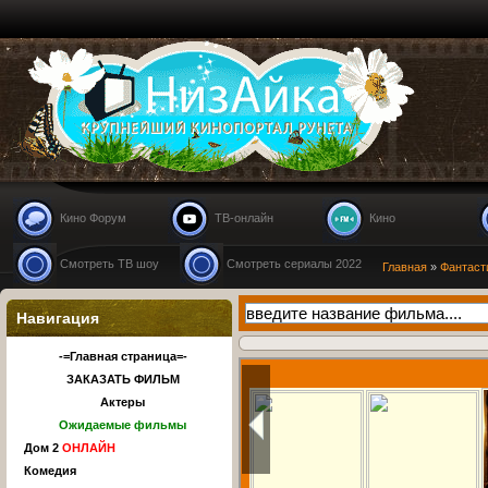
Nizaika.ru
Кино Форум
ТВ-онлайн
Кино
Смотреть ТВ шоу
Смотреть сериалы 2022
Главная
»
Фантаст
Навигация
-=Главная страница=-
ЗАКАЗАТЬ ФИЛЬМ
Актеры
Ожидаемые фильмы
Дом 2
ОНЛАЙН
Комедия