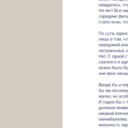
ожидалось, что
Но нет! Всё на
середине филь
стало ясно, чт
По сути, един
лишь в том, ч
неведомой ино
натуральных з
Нет. С одной 
скатился в иди
нужно было бы
они явно загна
Вроде бы и пе
бы им посопере
жалко, но осо
И ладно бы с 
должное внима
никакой впеча
каннибализма. 
внешность зар