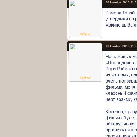
06 Ноябрь 2013 11:3
Ромола Гарай,
утвердили на 
Хокинс выбыла
DRedd
06 Ноябрь 2013 11:3
Ночь живых м
«Последние д
Рори Робинсон
из которых, по
DRedd
очень понрави
фильма, меня 
классный фант
черт возьми, к
Конечно, сразу
фильма будет с
обнаруживают 
организм) и в
своей находки