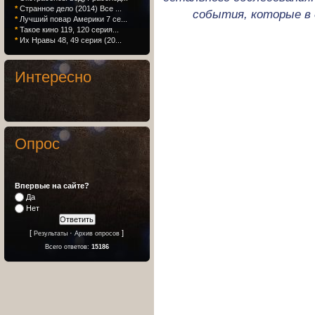
*
Странное дело (2014) Все ...
события, которые в 
*
Лучший повар Америки 7 се...
*
Такое кино 119, 120 серия...
*
Их Нравы 48, 49 серия (20...
Интересно
Опрос
Впервые на сайте?
Да
Нет
[
·
]
Результаты
Архив опросов
Всего ответов:
15186