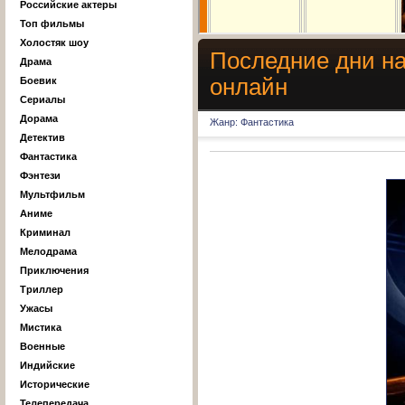
Российские актеры
Топ фильмы
Холостяк шоу
Последние дни на
Драма
онлайн
Боевик
Сериалы
Дорама
Жанр: Фантастика
Детектив
Фантастика
Фэнтези
Мультфильм
Аниме
Криминал
Мелодрама
Приключения
Триллер
Ужасы
Мистика
Военные
Индийские
Исторические
Телепередача