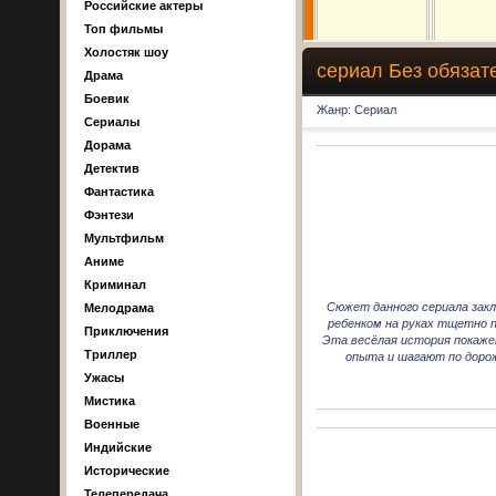
Российские актеры
Топ фильмы
Холостяк шоу
сериал Без обязате
Драма
Боевик
Жанр: Сериал
Сериалы
Дорама
Детектив
Фантастика
Фэнтези
Мультфильм
Аниме
Криминал
Сюжет данного сериала закл
Мелодрама
ребенком на руках тщетно п
Приключения
Эта весёлая история покаже
Триллер
опыта и шагают по дорож
Ужасы
Мистика
Военные
Индийские
Исторические
Телепередача