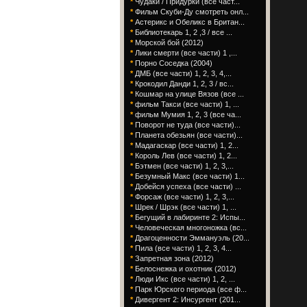
*
Чудаки / Придурки (все част...
*
Фильм Скуби-Ду смотреть онл...
*
Астерикс и Обеликс в Британ...
*
Библиотекарь 1, 2 ,3 / все ...
*
Морской бой (2012)
*
Лики смерти (все части) 1 ,...
*
Порно Соседка (2004)
*
ДМБ (все части) 1, 2, 3, 4,...
*
Крокодил Данди 1, 2, 3 / вс...
*
Кошмар на улице Вязов (все ...
*
фильм Такси (все части) 1, ...
*
фильм Мумия 1, 2, 3 (все ча...
*
Поворот не туда (все части)...
*
Планета обезьян (все части)...
*
Мадагаскар (все части) 1, 2...
*
Король Лев (все части) 1, 2...
*
Бэтмен (все части) 1, 2, 3,...
*
Безумный Макс (все части) 1...
*
Добейся успеха (все части) ...
*
Форсаж (все части) 1, 2, 3,...
*
Шрек / Шрэк (все части) 1, ...
*
Бегущий в лабиринте 2: Испы...
*
Человеческая многоножка (вс...
*
Драгоценности Эммануэль (20...
*
Пила (все части) 1, 2, 3, 4...
*
Запретная зона (2012)
*
Белоснежка и охотник (2012)
*
Люди Икс (все части) 1, 2, ...
*
Парк Юрского периода (все ф...
*
Дивергент 2: Инсургент (201...