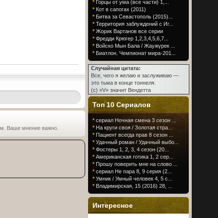
*
Горцы от ума (все части) 1,...
*
Кот в сапогах (2011)
*
Битва за Севастополь (2015)...
*
Территория заблуждений с Иг...
*
Жорик Вартанов все серии
*
Фредди Крюгер 1,2,3,4,5,6,7...
*
Войско Мын Бала / Жаужүрек ...
*
Биатлон. Чемпионат мира-201...
Случайная цитата:
Все, чего я желаю и заслуживаю —
это тьма в конце тоннеля.
(c) «V» значит Вендетта
Топ 10 Сериалов
*
сериал Ночная смена 3 сезон ...
*
На круги своя / Золотая стра...
ьм. Ваше мнение важно.
*
Пациент всегда прав 8 сезон ...
*
Удачный роман / Удачный выбо...
*
Фостеры 1, 2, 3, 4 сезон (20...
*
Американская готика 1, 2 сер...
*
Прошу поверить мне на слово ...
*
сериал Не пара 8, 9 серия (2...
*
Умник / Умный человек 4, 5 с...
*
Владимирская, 15 (2016) 28, ...
Интересное