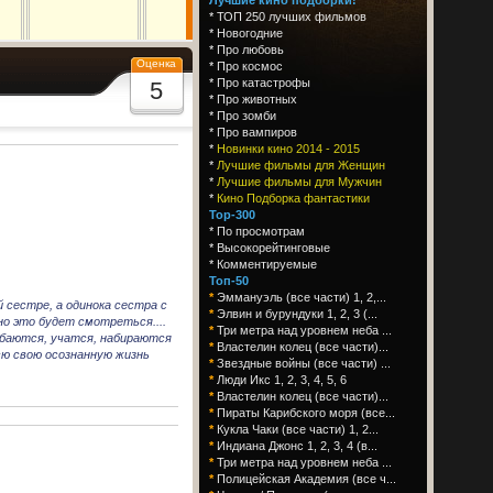
*
ТОП 250 лучших фильмов
*
Новогодние
*
Про любовь
Оценка
*
Про космос
*
Про катастрофы
5
*
Про животных
*
Про зомби
*
Про вампиров
*
Новинки кино 2014 - 2015
*
Лучшие фильмы для Женщин
*
Лучшие фильмы для Мужчин
*
Кино Подборка фантастики
Top-300
*
По просмотрам
*
Высокорейтинговые
*
Комментируемые
Топ-50
*
Эммануэль (все части) 1, 2,...
 сестре, а одинока сестра с
*
Элвин и бурундуки 1, 2, 3 (...
но это будет смотреться....
*
Три метра над уровнем неба ...
ибаются, учатся, набираются
*
Властелин колец (все части)...
сю свою осознанную жизнь
*
Звездные войны (все части) ...
*
Люди Икс 1, 2, 3, 4, 5, 6
*
Властелин колец (все части)...
*
Пираты Карибского моря (все...
*
Кукла Чаки (все части) 1, 2...
*
Индиана Джонс 1, 2, 3, 4 (в...
*
Три метра над уровнем неба ...
*
Полицейская Академия (все ч...