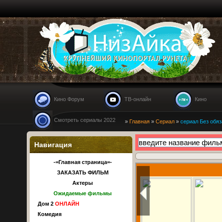
Nizaika.ru
Кино Форум
ТВ-онлайн
Кино
Смотреть сериалы 2022
»
Главная
»
Сериал
»
сериал Без обяз
Навигация
-=Главная страница=-
ЗАКАЗАТЬ ФИЛЬМ
Актеры
Ожидаемые фильмы
Дом 2
ОНЛАЙН
Комедия