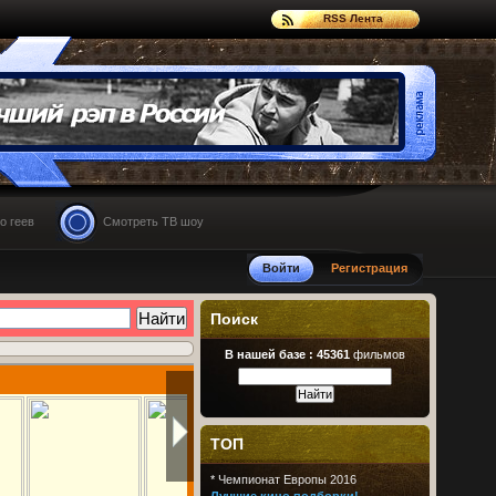
RSS Лента
о геев
Смотреть ТВ шоу
Войти
Регистрация
Поиск
В нашей базе :
45361
фильмов
ТОП
*
Чемпионат Европы 2016
Лучшие кино подборки!