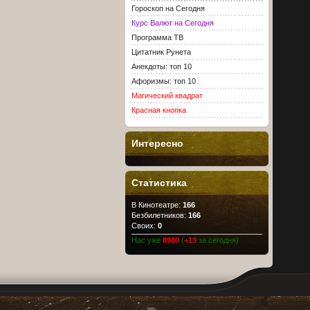
Гороскоп на Сегодня
Курс Валют на Сегодня
Программа ТВ
Цитатник Рунета
Анекдоты: топ 10
Афоризмы: топ 10
Магический квадрат
Красная кнопка
Интересно
Статистика
В Кинотеатре:
166
Безбилетников:
166
Своих:
0
Нас уже
8980
(
+13
за сегодня)