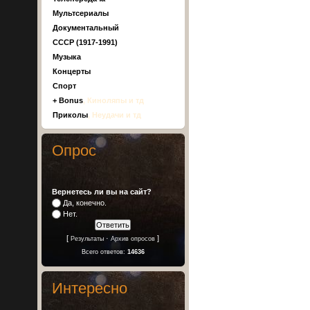
Мультсериалы
Документальный
СССР (1917-1991)
Музыка
Концерты
Спорт
+ Bonus
, Киноляпы и тд
Приколы
, Неудачи и тд
Опрос
Вернетесь ли вы на сайт?
Да, конечно.
Нет.
[
·
]
Результаты
Архив опросов
Всего ответов:
14636
Интересно