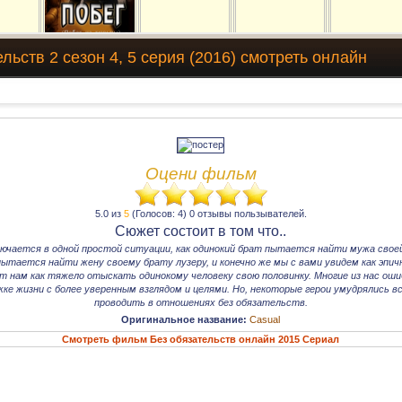
льств 2 сезон 4, 5 серия (2016) смотреть онлайн
Оцени фильм
5.0 из
5
(Голосов: 4) 0 отзывы пользывателей.
Сюжет состоит в том что..
ючается в одной простой ситуации, как одинокий брат пытается найти мужа своей
ытается найти жену своему брату лузеру, и конечно же мы с вами увидем как эпич
т нам как тяжело отыскать одинокому человеку свою половинку. Многие из нас ош
ке жизни с более уверенным взглядом и целями. Но, некоторые герои умудрялись в
проводить в отношениях без обязательств.
Оригинальное название:
Casual
Смотреть фильм Без обязательств онлайн 2015 Сериал