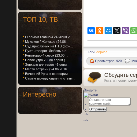
ТОП 10, ТВ
*
О самом главном 24 Июня 2...
*
Мужское / Женское (24.06....
*
Суд присяжных на НТВ (эфи...
*
Пусть говорят. Любовь с о...
Теги:
сериал
*
Ревизорро 4 сезон (23.06....
*
Новое утро 79, 80 серия (...
Просмотров: 920
Мне
*
Зеркало для героя 46 сери...
*
Место встречи (24.06.2016...
Обсудить сер
*
Вечерний Ургант все серии...
*
Самые шокирующие гипотезы...
Кстати! после просм
Войдите:
Интересно
Отправить
-->
-->