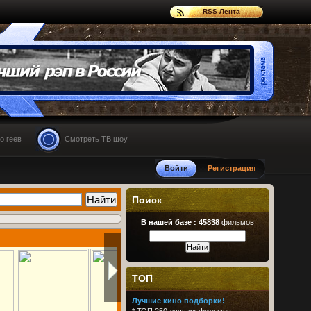
RSS Лента
о геев
Смотреть ТВ шоу
Войти
Регистрация
Поиск
В нашей базе :
45838
фильмов
ТОП
Лучшие кино подборки!
*
ТОП 250 лучших фильмов