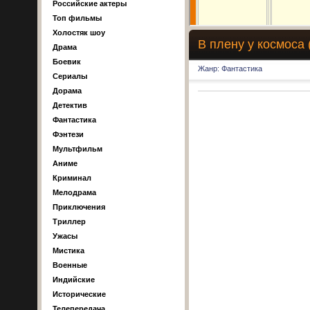
Российские актеры
Топ фильмы
Холостяк шоу
В плену у космоса 
Драма
Боевик
Жанр: Фантастика
Сериалы
Дорама
Детектив
Фантастика
Фэнтези
Мультфильм
Аниме
Криминал
Мелодрама
Приключения
Триллер
Ужасы
Мистика
Военные
Индийские
Исторические
Телепередача