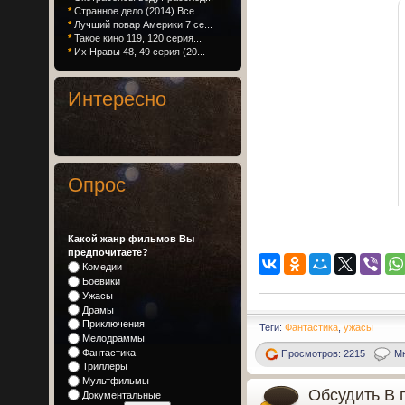
*
Странное дело (2014) Все ...
*
Лучший повар Америки 7 се...
*
Такое кино 119, 120 серия...
*
Их Нравы 48, 49 серия (20...
Интересно
Опрос
Какой жанр фильмов Вы
предпочитаете?
Комедии
Боевики
Ужасы
Драмы
Приключения
Теги:
Фантастика
,
ужасы
Мелодраммы
Фантастика
Просмотров: 2215
Мн
Триллеры
Мультфильмы
Обсудить В 
Документальные