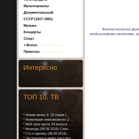
Мультсериалы
Документальный
СССР (1917-1991)
Музыка
Фантастический филь
Концерты
необьяснимыми явлениями, пр
Спорт
+ Bonus
, Киноляпы и тд
Приколы
, Неудачи и тд
Интересно
ТОП 10, ТВ
*
Новая жизнь 9, 10 серия (...
*
Инженерия невозможного 2 ...
*
Мой папа круче 19 выпуск ...
*
Фазенда (08.08.2016) Севе...
*
Сто к одному (08.08.2016)...
*
Экстрасенсы ведут расслед...