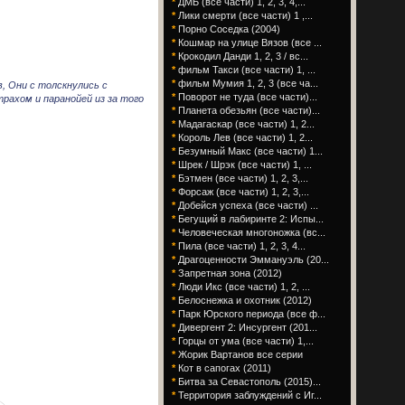
*
ДМБ (все части) 1, 2, 3, 4,...
*
Лики смерти (все части) 1 ,...
*
Порно Соседка (2004)
*
Кошмар на улице Вязов (все ...
*
Крокодил Данди 1, 2, 3 / вс...
*
фильм Такси (все части) 1, ...
*
фильм Мумия 1, 2, 3 (все ча...
 Они с толскнулись с
*
Поворот не туда (все части)...
рахом и паранойей из за того
*
Планета обезьян (все части)...
*
Мадагаскар (все части) 1, 2...
*
Король Лев (все части) 1, 2...
*
Безумный Макс (все части) 1...
*
Шрек / Шрэк (все части) 1, ...
*
Бэтмен (все части) 1, 2, 3,...
*
Форсаж (все части) 1, 2, 3,...
*
Добейся успеха (все части) ...
*
Бегущий в лабиринте 2: Испы...
*
Человеческая многоножка (вс...
*
Пила (все части) 1, 2, 3, 4...
*
Драгоценности Эммануэль (20...
*
Запретная зона (2012)
*
Люди Икс (все части) 1, 2, ...
*
Белоснежка и охотник (2012)
*
Парк Юрского периода (все ф...
*
Дивергент 2: Инсургент (201...
*
Горцы от ума (все части) 1,...
*
Жорик Вартанов все серии
*
Кот в сапогах (2011)
*
Битва за Севастополь (2015)...
*
Территория заблуждений с Иг...