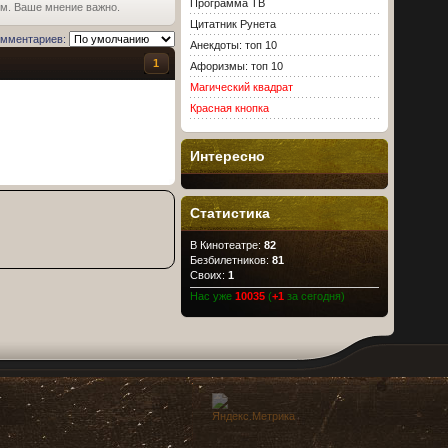
Программа ТВ
ьм. Ваше мнение важно.
Цитатник Рунета
омментариев:
Анекдоты: топ 10
1
Афоризмы: топ 10
Магический квадрат
Красная кнопка
Интересно
Статистика
В Кинотеатре:
82
Безбилетников:
81
Своих:
1
Нас уже
10035
(
+1
за сегодня)