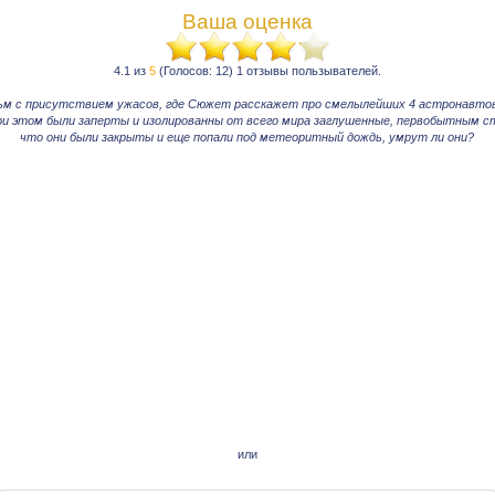
Ваша оценка
4.1 из
5
(Голосов: 12) 1 отзывы пользывателей.
м с присутствием ужасов, где Сюжет расскажет про смелылейших 4 астронавтов,
и этом были заперты и изолированны от всего мира заглушенные, первобытным ст
что они были закрыты и еще попали под метеоритный дождь, умрут ли они?
или