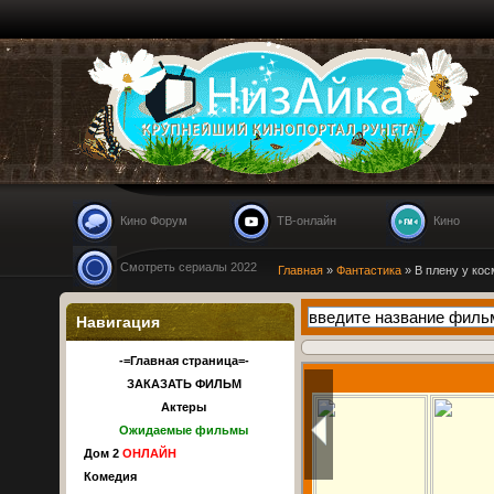
Nizaika.ru
Кино Форум
ТВ-онлайн
Кино
Смотреть сериалы 2022
Главная
»
Фантастика
» В плену у кос
Навигация
-=Главная страница=-
ЗАКАЗАТЬ ФИЛЬМ
Актеры
Ожидаемые фильмы
Дом 2
ОНЛАЙН
Комедия