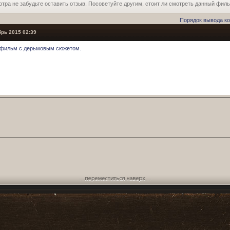
отра не забудьте оставить отзыв. Посоветуйте другим, стоит ли смотреть данный фил
Порядок вывода к
рь 2015 02:39
фильм с дерьмовым сюжетом.
Переместиться наверх