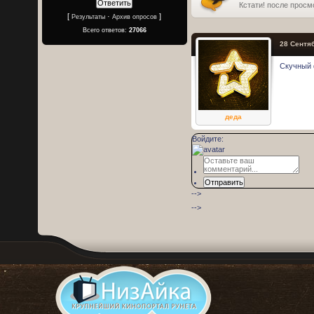
Кстати! после просм
[
·
]
Результаты
Архив опросов
Всего ответов:
27066
28 Сентяб
Скучный 
деда
Войдите:
Отправить
-->
-->