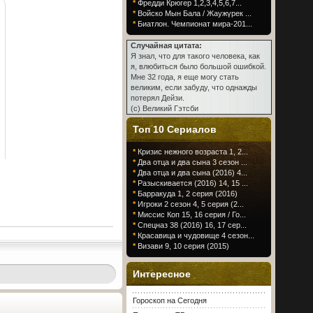
*
Фредди Крюгер 1,2,3,4,5,6,7...
*
Войско Мын Бала / Жаужүрек ...
*
Биатлон. Чемпионат мира-201...
Случайная цитата:
Я знал, что для такого человека, как
я, влюбиться было большой ошибкой.
Мне 32 года, я еще могу стать
великим, если забуду, что однажды
потерял Дейзи.
(c) Великий Гэтсби
Топ 10 Сериалов
*
Кризис нежного возраста 1, 2...
*
Два отца и два сына 3 сезон ...
*
Два отца и два сына (2016) 4...
*
Разыскивается (2016) 14, 15 ...
*
Барракуда 1, 2 серия (2016)
*
Игроки 2 сезон 4, 5 серия (2...
*
Миссис Коп 15, 16 серия / Го...
*
Спецназ 38 (2016) 16, 17 сер...
*
Красавица и чудовище 4 сезон...
*
Визави 9, 10 серия (2015)
Интересное
Гороскоп на Сегодня