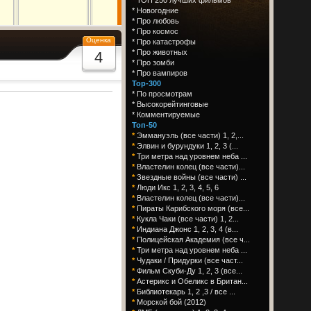
*
Новогодние
*
Про любовь
*
Про космос
Оценка
*
Про катастрофы
*
Про животных
4
*
Про зомби
*
Про вампиров
Top-300
*
По просмотрам
*
Высокорейтинговые
*
Комментируемые
Топ-50
*
Эммануэль (все части) 1, 2,...
*
Элвин и бурундуки 1, 2, 3 (...
*
Три метра над уровнем неба ...
*
Властелин колец (все части)...
*
Звездные войны (все части) ...
*
Люди Икс 1, 2, 3, 4, 5, 6
*
Властелин колец (все части)...
*
Пираты Карибского моря (все...
*
Кукла Чаки (все части) 1, 2...
*
Индиана Джонс 1, 2, 3, 4 (в...
*
Полицейская Академия (все ч...
*
Три метра над уровнем неба ...
*
Чудаки / Придурки (все част...
*
Фильм Скуби-Ду 1, 2, 3 (все...
*
Астерикс и Обеликс в Британ...
*
Библиотекарь 1, 2 ,3 / все ...
*
Морской бой (2012)