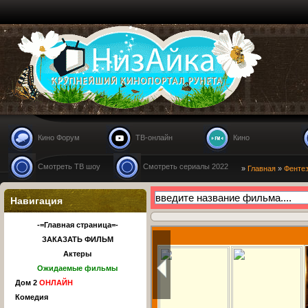
Nizaika.ru
Кино Форум
ТВ-онлайн
Кино
Смотреть ТВ шоу
Смотреть сериалы 2022
»
Главная
»
Фенте
Навигация
-=Главная страница=-
ЗАКАЗАТЬ ФИЛЬМ
Актеры
Ожидаемые фильмы
Дом 2
ОНЛАЙН
Комедия