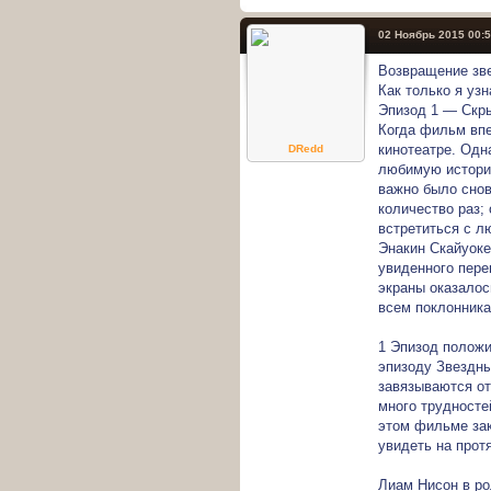
02 Ноябрь 2015 00:
Возвращение зве
Как только я уз
Эпизод 1 — Скры
Когда фильм впе
кинотеатре. Одн
DRedd
любимую историю
важно было сно
количество раз;
встретиться с л
Энакин Скайуоке
увиденного пере
экраны оказалос
всем поклонник
1 Эпизод положи
эпизоду Звездны
завязываются от
много трудностей
этом фильме зак
увидеть на прот
Лиам Нисон в ро