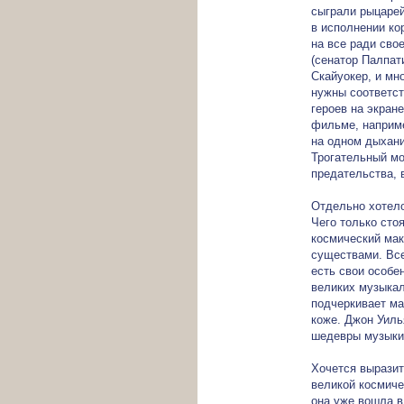
сыграли рыцарей
в исполнении ко
на все ради сво
(сенатор Палпат
Скайуокер, и мн
нужны соответст
героев на экран
фильме, наприме
на одном дыхани
Трогательный мо
предательства, 
Отдельно хотело
Чего только сто
космический ма
существами. Вс
есть свои особе
великих музыка
подчеркивает ма
коже. Джон Уиль
шедевры музыки,
Хочется выразит
великой космичес
она уже вошла в