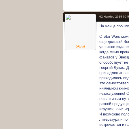
02 Ноябрь 2015 00:
На улице прошло
О Star Wars мож
еще дольше! Вся
услышав издалек
DRedd
когда мимо прон
фанатов у Звезд
способствует не
Георгий Лукас. 
принадлежит все
приходилось вид
это самостоятел
никчемной книжк
незаслуженно! О
пошли иным путе
разной продукци
игрушек, книг, 
И возможно поло
литература и по
встречается и н