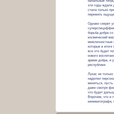
начальные титры
эти годы ждали 
стала только пр
пережить ощуще
Однако секрет у
суперспецэффек
борьба добра со
космический мас
межличностные о
которые в итоге
все это будет п
нового воспитан
армии добра, и 
республики.
Лукас не только
наделил персона
меняться, пусть
даже смотря филь
что будет дальш
Впрочем, что и 
кинематографа, 