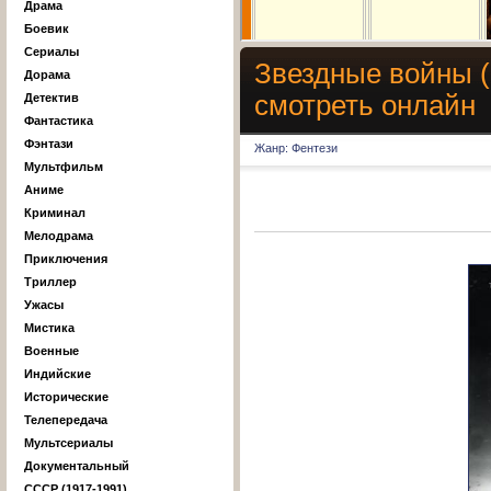
Драма
Боевик
Сериалы
Звездные войны (вс
Дорама
смотреть онлайн
Детектив
Фантастика
Фэнтази
Жанр: Фентези
Мультфильм
Аниме
Криминал
Мелодрама
Приключения
Триллер
Ужасы
Мистика
Военные
Индийские
Исторические
Телепередача
Мультсериалы
Документальный
СССР (1917-1991)