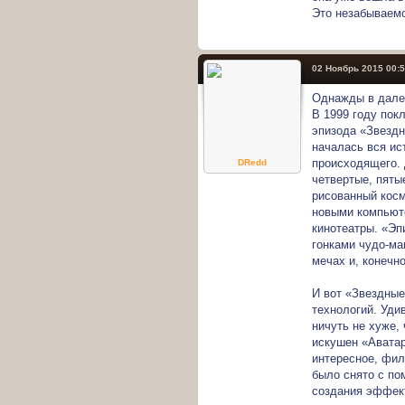
Это незабываемо
02 Ноябрь 2015 00:
Однажды в дале
В 1999 году пок
эпизода «Звездн
началась вся ис
происходящего. 
DRedd
четвертые, пяты
рисованный косм
новыми компьют
кинотеатры. «Эп
гонками чудо-ма
мечах и, конечн
И вот «Звездные
технологий. Уди
ничуть не хуже,
искушен «Аватар
интересное, фил
было снято с по
создания эффект