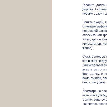
Говорить долго и
дороже. Сколько
посему сразу к 
Понять людей, к
кинематографиче
подробней фанта
классика или тр
этого, да и посл
увлекателен, хо
жанре).
Сила, световые 
это и многое др
или использован
всем этом то, ч
фантастику, он 
романтичной, зр
снять и подавно
Несмотря на все
есть и всегда б
можно, ведь со 
появилось новое