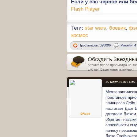
Если у вас черное или бе
Flash Player
Теги:
star wars
,
боевик
,
фэ
космос
Просмотров: 328096
Мнений: 4
Обсудить Звездные в
Кстати! после просмотра не за
фильм. Ваше мнение важно.
26 Март 2015 14:56
Межгалактическ
повстанцев прио
принцесса Лейя 
настигает Дарт 
джедаем Люком 
DRedd
обретает навыки
способности ему
нанесут решающ
Люка Скайуокера