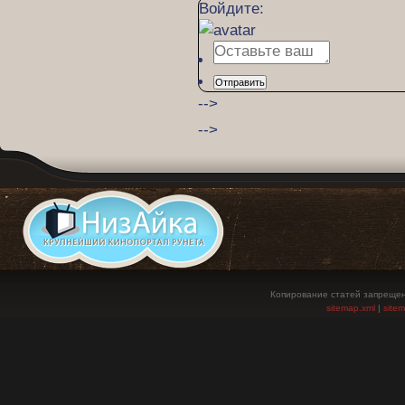
Войдите:
Отправить
-->
-->
Копирование статей запрещен
sitemap.xml
|
site