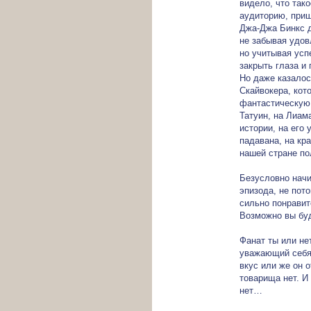
видело, что так
аудиторию, приш
Джа-Джа Бинкс д
не забывая удов
но учитывая усп
закрыть глаза и
Но даже казалос
Скайвокера, кот
фантастическую 
Татуин, на Лиам
истории, на его
падавана, на кр
нашей стране п
Безусловно начи
эпизода, не пот
сильно понравит
Возможно вы буд
Фанат ты или не
уважающий себя 
вкус или же он о
товарища нет. И 
нет…