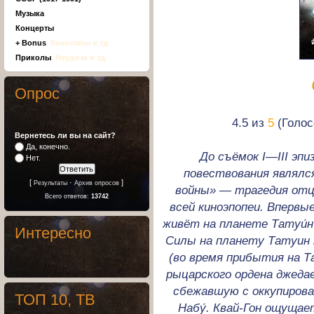
Музыка
Концерты
+ Bonus
, Киноляпы и тд
Приколы
, Неудачи и тд
Опрос
4.5 из
5
(Голос
Вернетесь ли вы на сайт?
Да, конечно.
До съёмок I—III эп
Нет.
повествования являлся
[
·
]
Результаты
Архив опросов
войны» — трагедия отца 
Всего ответов:
13742
всей киноэпопеи. Впервы
живёт на планете Татуи́н
Интересно
Силы на планету Татуин 
(во время прибытия на Т
рыцарского ордена джедае
сбежавшую с оккупирова
ТОП 10, ТВ
Набу́. Квай-Гон ощущае