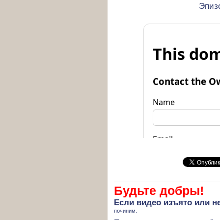
Эпиз
Будьте добры!
Если
видео изъято
или не
починим.