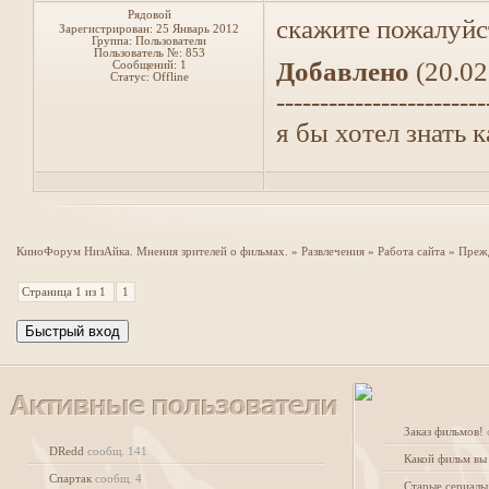
Рядовой
скажите пожалуйс
Зарегистрирован: 25 Январь 2012
Группа: Пользователи
Пользователь №: 853
Добавлено
(20.02
Сообщений:
1
Статус:
Offline
------------------------
я бы хотел знать 
КиноФорум НизАйка. Мнения зрителей о фильмах.
»
Развлечения
»
Работа сайта
»
Прежд
Страница
1
из
1
1
Заказ фильмов!
DRedd
сообщ. 141
Какой фильм вы
Спартак
сообщ. 4