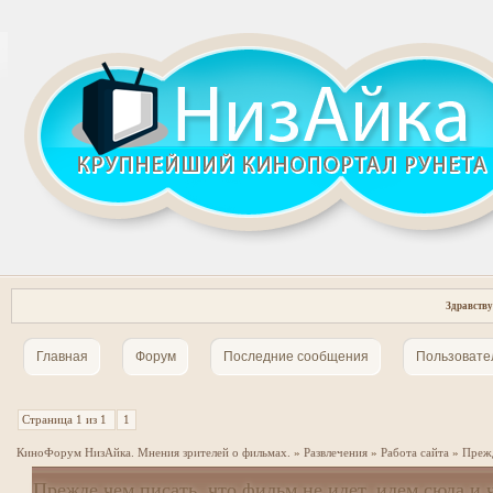
Здравству
Главная
Форум
Последние сообщения
Пользовате
Страница
1
из
1
1
КиноФорум НизАйка. Мнения зрителей о фильмах.
»
Развлечения
»
Работа сайта
»
Прежд
Прежде чем писать, что фильм не идет, идем сюда и 