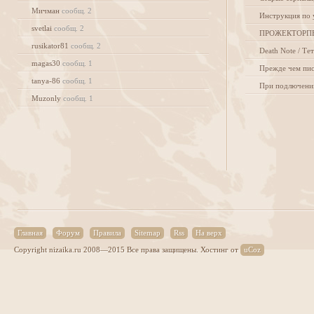
Мичман
сообщ. 2
Инструкция по 
svetlai
сообщ. 2
ПРОЖЕКТОРП
rusikator81
сообщ. 2
Death Note / Т
magas30
сообщ. 1
tanya-86
сообщ. 1
Muzonly
сообщ. 1
Главная
Форум
Правила
Sitemap
Rss
На верх
Copyright nizaika.ru 2008—2015 Все права защищены.
Хостинг от
uCoz