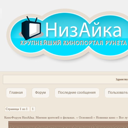
Здравству
Главная
Форум
Последние сообщения
Пользовате
Страница
1
из
1
1
КиноФорум НизАйка. Мнения зрителей о фильмах.
»
Основной
»
Новинки кино
»
Все лу
Все лучшие фантастические фильмы (Киноподборка) n