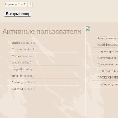
Страница
1
из
1
1
Заказ фильмов!
DRedd
сообщ. 141
Какой фильм вы
Спартак
сообщ. 4
Мичман
сообщ. 2
Инструкция по 
svetlai
сообщ. 2
magas30
сообщ. 1
Death Note / Т
tanya-86
сообщ. 1
ПРОЖЕКТОРП
Muzonly
сообщ. 1
Подборка лучш
bokovod
сообщ. 1