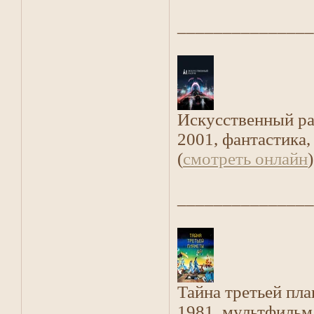
_______________
Искусственный р
2001, фантастика
(
смотреть онлайн
)
_______________
Тайна третьей пл
1981, мультфильм,