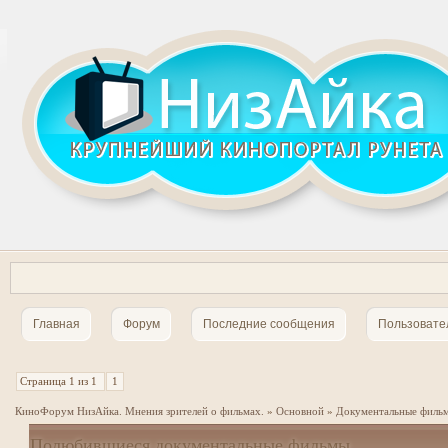
Главная
Форум
Последние сообщения
Пользовате
Страница
1
из
1
1
КиноФорум НизАйка. Мнения зрителей о фильмах.
»
Основной
»
Документальные филь
Полюбившиеся документальные фильмы