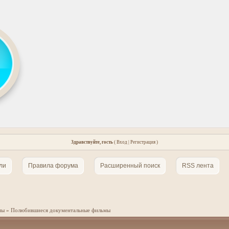
Здравствуйте, гость
(
Вход
|
Регистрация
)
ли
Правила форума
Расширенный поиск
RSS лента
мы
»
Полюбившиеся документальные фильмы