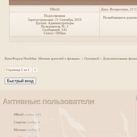
DRedd
Дата: Воскресенье, 25 
Подполковник
Полюбившиеся докуме
Зарегистрирован: 21 Сентябрь 2010
Группа: Администраторы
Пользователь №: 1
Сообщений:
141
Статус:
Offline
КиноФорум НизАйка. Мнения зрителей о фильмах.
»
Основной
»
Документальные филь
Страница
1
из
1
1
DRedd
сообщ. 141
Спартак
сообщ. 4
Мичман
сообщ. 2