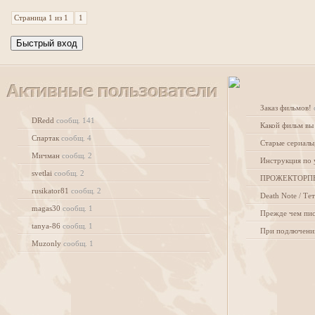
Страница
1
из
1
1
Заказ фильмов!
DRedd
сообщ. 141
Какой фильм вы
Спартак
сообщ. 4
Мичман
сообщ. 2
Инструкция по 
svetlai
сообщ. 2
ПРОЖЕКТОРП
rusikator81
сообщ. 2
Death Note / Т
magas30
сообщ. 1
tanya-86
сообщ. 1
Muzonly
сообщ. 1