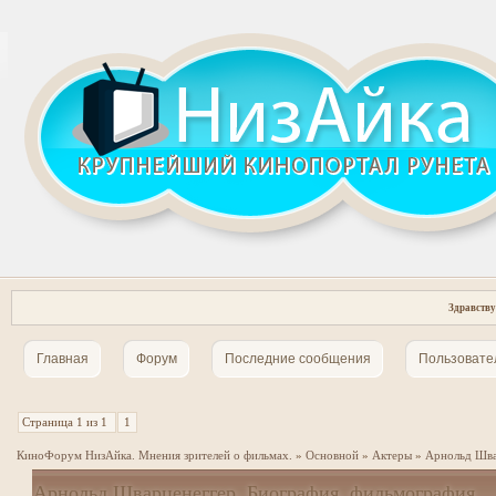
Здравству
Главная
Форум
Последние сообщения
Пользовате
Страница
1
из
1
1
КиноФорум НизАйка. Мнения зрителей о фильмах.
»
Основной
»
Актеры
»
Арнольд Шва
Арнольд Шварценеггер, Биография, фильмография