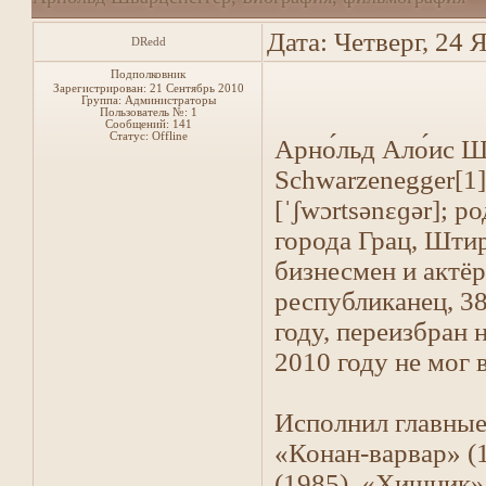
Дата: Четверг, 24 
DRedd
Подполковник
Зарегистрирован: 21 Сентябрь 2010
Группа: Администраторы
Пользователь №: 1
Сообщений:
141
Статус:
Offline
Арно́льд Ало́ис Ш
Schwarzenegger[1] [
[ˈʃwɔrtsənɛɡər]; р
города Грац, Шти
бизнесмен и актё
республиканец, 3
году, переизбран 
2010 году не мог 
Исполнил главные
«Конан-варвар» (
(1985), «Хищник» 