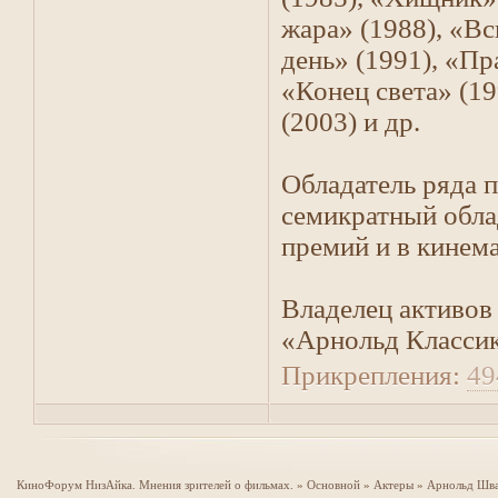
жара» (1988), «Вс
день» (1991), «Пр
«Конец света» (1
(2003) и др.
Обладатель ряда п
семикратный обла
премий и в кинем
Владелец активов 
«Арнольд Классик
Прикрепления:
49
КиноФорум НизАйка. Мнения зрителей о фильмах.
»
Основной
»
Актеры
»
Арнольд Шва