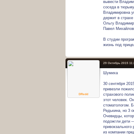
вывести Владими
соседа в тюрьму
Владимировна ув
держит в страхе
Ольгу Владимир
Павел Михайлови
В студии програ
жизнь под прице
29 Октябрь 2015 11:
Шумиха
30 сентября 201
привезли пожило
страхового поли
DRedd
этот человек. О
стоматологом. 
Редькина, но 3 о
Очевидцы, котор
подожгли дети — 
привокзального 
из компании пр