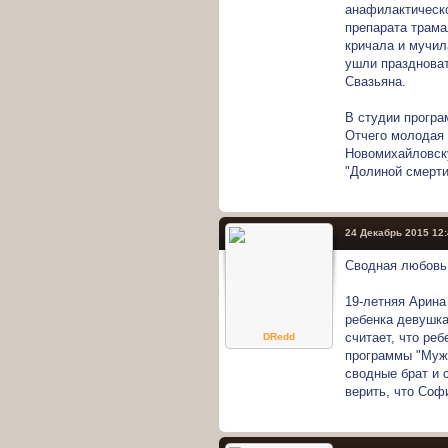
анафилактическо
препарата трама
кричала и мучил
ушли праздноват
Свазьяна.
В студии програ
Отчего молодая 
Новомихайловск
"Долиной смерти
24 Декабрь 2015 12
Сводная любовь
19-летняя Арина
ребенка девушка
считает, что реб
DRedd
программы "Мужс
сводные брат и 
верить, что Софи