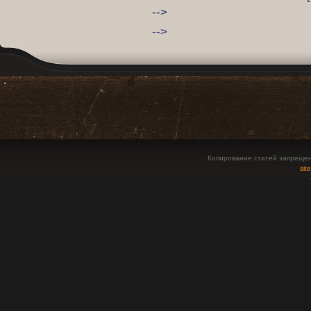
-->
-->
Копирование статей запрещен
sit