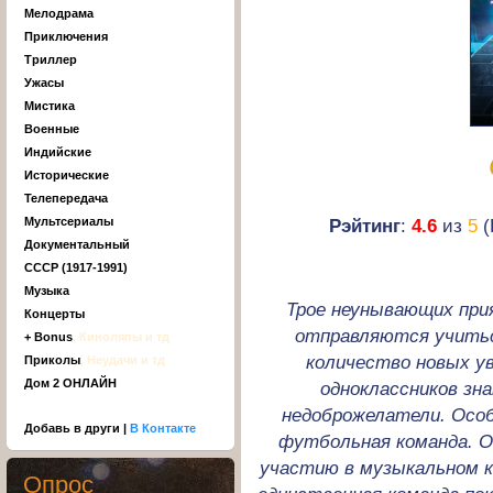
Мелодрама
Приключения
Триллер
Ужасы
Мистика
Военные
Индийские
Исторические
Телепередача
Рэйтинг
:
4.6
из
5
(
Мультсериалы
Документальный
СССР (1917-1991)
Музыка
Трое неунывающих прия
Концерты
отправляются учиться
+ Bonus
, Киноляпы и тд
количество новых у
Приколы
, Неудачи и тд
Дом 2 ОНЛАЙН
одноклассников зн
недоброжелатели. Особ
Добавь в други |
В Контакте
футбольная команда. О
участию в музыкальном ко
Опрос