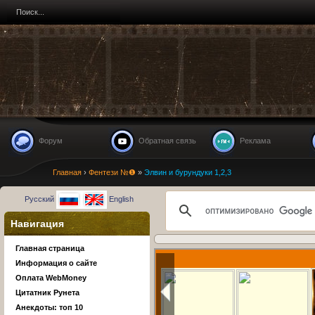
Форум
Обратная связь
Реклама
Главная
›
Фентези №❶
»
Элвин и бурундуки 1,2,3
Русский
English
Навигация
Главная страница
Информация о сайте
Оплата WebMoney
Цитатник Рунета
Анекдоты: топ 10