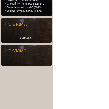
*
Битва Экстрасенсов (2011)...
*
Спокойной ночи, малыши! в...
*
Вечерний квартал-95 (2013...
*
Финал Детской песни «Евро...
Реклама
Загрузка...
Реклама