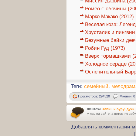
Миссия Дарвина (20
Ромео с обочины (20
Марко Макако (2012)
Веселая коза: Легенд
Хрусталик и пингвин 
Безумные байки девч
Робин Гуд (1973)
Вверх тормашками (
Холодное сердце (20
Ослепительный Барри
Теги:
семейный
,
мелодрам
Просмотров: 294320
Мнений: 0
Фентези
Элвин и бурундуки 
у нас на сайте, а потом не заб
Добавлять комментарии мо