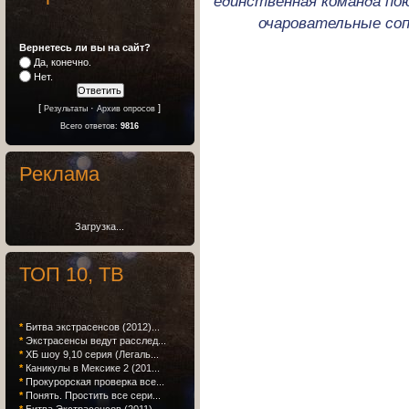
единственная команда пою
очаровательные соп
Вернетесь ли вы на сайт?
Да, конечно.
Нет.
[
·
]
Результаты
Архив опросов
Всего ответов:
9816
Реклама
Загрузка...
ТОП 10, ТВ
*
Битва экстрасенсов (2012)...
*
Экстрасенсы ведут расслед...
*
ХБ шоу 9,10 серия (Легаль...
*
Каникулы в Мексике 2 (201...
*
Прокурорская проверка все...
*
Понять. Простить все сери...