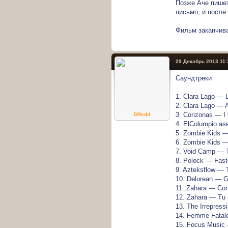
Позже Аче пишет
письмо, и после 
Фильм заканчива
29 Декабрь 2013 11:
Саундтреки
1. Clara Lago — 
2. Clara Lago — 
3. Corizonas — I
DRedd
4. ElColumpio as
5. Zombie Kids 
6. Zombie Kids — 
7. Void Camp — 
8. Polock — Fast
9. Azteksflow — T
10. Dеlorean — G
11. Zahara — Con
12. Zahara — Tu 
13. The Irrepressi
14. Femme Fatal
15. Focus Music 