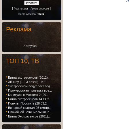
л
[
·
]
Результаты
Архив опросов
Всего ответов:
11414
Реклама
Загрузка...
ТОП 10, ТВ
*
Битва экстрасенсов (2012)...
*
ХБ шоу (1,2,3 сезон) 19,2...
*
Экстрасенсы ведут расслед...
*
Прокурорская проверка все...
*
Каникулы в Мексике 2 (201...
*
Битва экстрасенсов 14 СЕЗ...
*
Понять. Простить (28.03.2...
*
Вечерний квартал-95 смотр...
*
Спокойной ночи, малыши! в...
*
Битва Экстрасенсов (2011)...