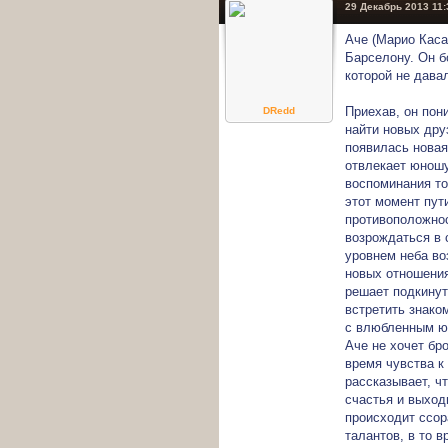
29 Декабрь 2013 11:
Аче (Марио Каса
Барселону. Он б
которой не дава
Приехав, он пон
DRedd
найти новых дру
появилась новая
отвлекает юношу
воспоминания то
этот момент пут
противоположнос
возрождаться в 
уровнем неба во
новых отношения
решает подкинут
встретить знако
с влюбленным юн
Аче не хочет бро
время чувства к
рассказывает, ч
счастья и выход
происходит ссор
талантов, в то в