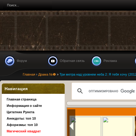
Форум
Обратная связь
Реклама
Главная
›
Драма №❶
»
Три метра над уровнем неба 2: Я тебя хочу (201
Навигация
Главная страница
Информация о сайте
Цитатник Рунета
Анекдоты: топ 10
Афоризмы: топ 10
Магический квадрат