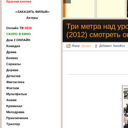
Красная кнопка
-=ЗАКАЗАТЬ ФИЛЬМ=-
Актеры
Три метра над уро
Онлайн ТВ
NEW
(2012) смотреть 
СКОРО В КИНО
Дом 2 ОНЛАЙН
Жанр:
Драма
Добавил: КиноБот
Комедия
Драма
Боевик
Сериалы
Дорама
Детектив
Фантастика
Фэнтази
Мультфильм
Аниме
Криминал
Мелодрама
Приключения
Триллер