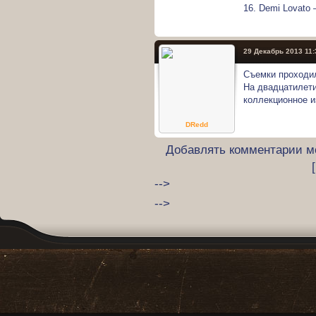
16. Demi Lovato
29 Декабрь 2013 11:
Съемки проходил
На двадцатилети
коллекционное 
DRedd
Добавлять комментарии мо
-->
-->