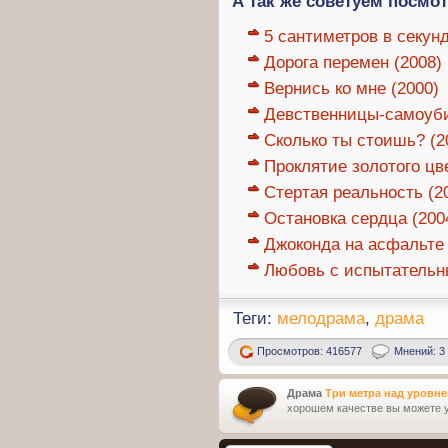
А так же советуем посмот
5 сантиметров в секунд
Дорога перемен (2008)
Вернись ко мне (2000)
Девственницы-самоуби
Сколько ты стоишь? (2
Проклятие золотого цве
Стертая реальность (2
Остановка сердца (200
Джоконда на асфальте 
Любовь с испытательны
Теги:
мелодрама
,
драма
Просмотров: 416577
Мнений: 3
Драма
Три метра над уровнем
хорошем качестве вы можете у 