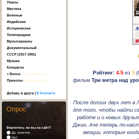
Ужасы
Мистика
Военные
Индийские
Исторические
Телепередача
Мультсериалы
Документальный
СССР (1917-1991)
Музыка
Концерты
Рэйтинг
:
4.5
из
5
(
+ Bonus
, Киноляпы и тд
фильм
Три метра над уро
Приколы
, Неудачи и тд
Добавь в други |
В Контакте
После долгих двух лет в 
Опрос
для того, чтобы найти с
работе и о новых друзья
Джин, Аче теперь по-на
Вернетесь ли вы на сайт?
эмоции, которые когд
Да, конечно.
Нет.