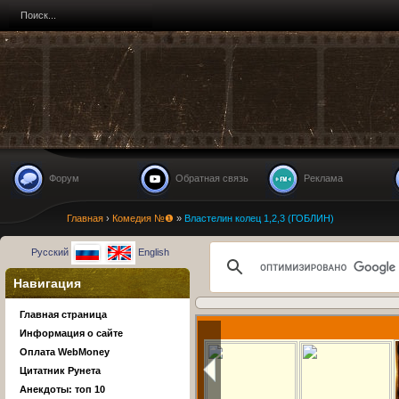
Форум
Обратная связь
Реклама
Главная
›
Комедия №❶
»
Властелин колец 1,2,3 (ГОБЛИН)
Русский
English
Навигация
Главная страница
Информация о сайте
Оплата WebMoney
Цитатник Рунета
Анекдоты: топ 10