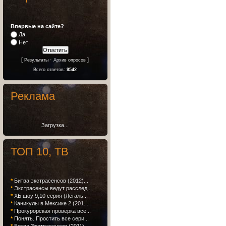
Впервые на сайте?
Да
Нет
[
·
]
Результаты
Архив опросов
Всего ответов:
9542
Реклама
Загрузка...
ТОП 10, ТВ
*
Битва экстрасенсов (2012)...
*
Экстрасенсы ведут расслед...
*
ХБ шоу 9,10 серия (Легаль...
*
Каникулы в Мексике 2 (201...
*
Прокурорская проверка все...
*
Понять. Простить все сери...