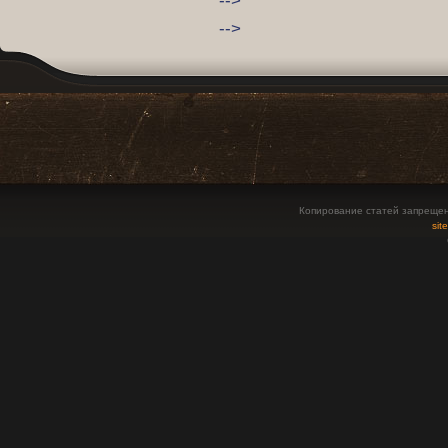
-->
Копирование статей запрещен
sit