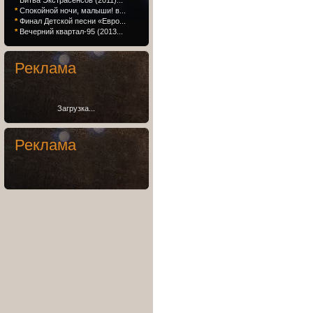
*
Битва Экстрасенсов (2011)...
*
Спокойной ночи, малыши! в...
*
Финал Детской песни «Евро...
*
Вечерний квартал-95 (2013...
Реклама
Загрузка...
Реклама