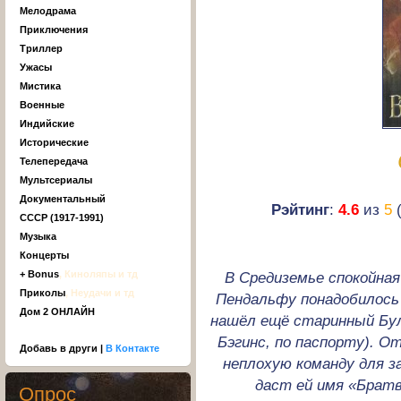
Мелодрама
Приключения
Триллер
Ужасы
Мистика
Военные
Индийские
Исторические
Телепередача
Мультсериалы
Документальный
Рэйтинг
:
4.6
из
5
(
СССР (1917-1991)
Музыка
Концерты
В Средиземье спокойная
+ Bonus
, Киноляпы и тд
Приколы
, Неудачи и тд
Пендальфу понадобилось 
Дом 2 ОНЛАЙН
нашёл ещё старинный Бул
Бэгинс, по паспорту). О
Добавь в други |
В Контакте
неплохую команду для з
даст ей имя «Брат
Опрос