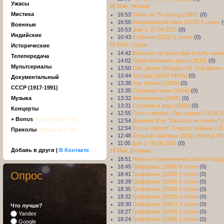
Ужасы
26 Мая, Четверг
Мистика
16:53
Убить за 75 секунд (2007)
(0)
16:50
Американский папа (2011) 6 сезон
(
Военные
10:53
Дом 2: 07.08.2011
(0)
Индийские
10:43
Событие (2011) 1 сезон
(0)
25 Мая, Среда
Исторические
14:42
Большое путешествие вглубь океан
Телепередача
14:02
Герои полярного круга (2010)
(0)
Мультсериалы
13:50
Бой. Денис Лебедев VS. Рой Джонс
13:44
Хаггард (2003) HDRip
(0)
Документальный
13:38
Аль Капоне (1959)
(0)
СССР (1917-1991)
13:35
Охотники тьмы (2004)
(0)
13:32
Американка (1998)
(0)
Музыка
13:31
Сыграем в игру (2008)
(0)
Концерты
12:55
Пусть говорят: Про зрение (24.05.2
+ Bonus
, Киноляпы и тд
12:54
Далекие 90-е "Школоте не понять" 
12:54
Пусть говорят: След от помады (23
Приколы
, Неудачи и тд
12:48
Большая разница (2011) Эпизод 48
11:05
Дом 2: 06.08.2011
(0)
Добавь в други |
В Контакте
24 Мая, Вторник
18:51
Жизнь и приключения робота-подро
18:45
Гриффины (2009) 8 сезон
(0)
Опрос
18:41
Гриффины (2005) 7 сезон
(0)
18:39
Гриффины (2004) 6 сезон
(0)
18:35
Гриффины (2003) 5 сезон
(0)
18:32
Гриффины (2002) 4 сезон
(0)
18:30
Гриффины (2001) 3 сезон
(0)
Что лучше?
18:27
Гриффины (2000) 2 сезон
(0)
Yandex
18:24
Гриффины (1999) 1 сезон
(0)
Google