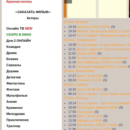
Красная кнопка
-=ЗАКАЗАТЬ ФИЛЬМ=-
Актеры
31 Мая, Вторник
19:18
Аннушка (2009) HDRip
(0)
Онлайн ТВ
NEW
19:16
Москва. Три вокзала (2011) 1 Сезон
СКОРО В КИНО
10:47
Пусть говорят: Маленькая страна 
30 Мая, Понедельник
Дом 2 ОНЛАЙН
19:39
Пусть говорят: В мире животных (3
Комедия
12:11
Дуэль с вирусом: Спасти человечес
Драма
11:52
Шпана (2010)
(0)
11:50
На свете живут добрые и хорошие 
Боевик
11:18
Шоу Кливленда (2010) 2 сезон
(0)
Сериалы
11:11
Растущая Надежда (2011) 1 сезон
(
29 Мая, Воскресенье
Дорама
17:27
Дом 2: 10.08.2011
(0)
Детектив
08:24
Паутина 4 (2010)
(0)
Фантастика
28 Мая, Суббота
16:25
Дом 2: 09.08.2011
(0)
Фэнтази
08:14
Пусть говорят: Герои былых времен
Мультфильм
27 Мая, Пятница
Аниме
18:14
Пусть говорят - Кристина Орбакайте
18:09
Освободите Джимми (2006)
(0)
Криминал
17:50
Игра (2011)
(0)
Мелодрама
16:20
Дом 2: 08.08.2011
(0)
Приключения
13:38
Аферисты (2004)
(0)
12:04
Доктор Хаус (2010) 7 Сезон
(0)
Триллер
11:38
Холодная смесь (2010)
(0)