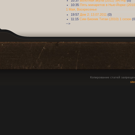
10:37
Болотная акула (2011) SATRip
(0)
10:35
Пять минаретов в Нью-Йорке (2010
1 Мая, Воскресенье
19:57
Дом 2: 13.07.2011
(0)
11:15
Сим-Бионик Титан (2010) 1 сезон
(0
-->
Копирование статей запрещен
sit