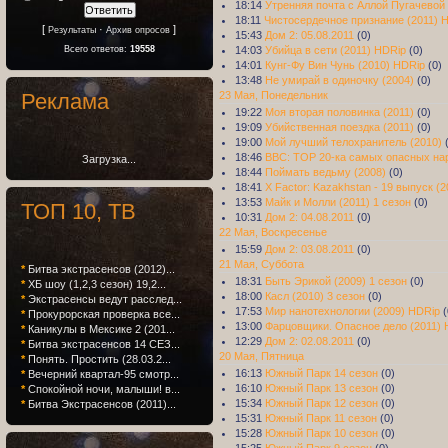
18:14
Утренняя почта с Аллой Пугачевой
18:11
Чистосердечное признание (2011) 
[
·
]
Результаты
Архив опросов
15:43
Дом 2: 05.08.2011
(0)
14:03
Убийца в сети (2011) HDRip
(0)
Всего ответов:
19558
14:01
Кунг-Фу Вин Чунь (2010) HDRip
(0)
13:48
Не умирай в одиночку (2004)
(0)
23 Мая, Понедельник
Реклама
19:22
Моя вторая половинка (2011)
(0)
19:09
Убийственная поездка (2011)
(0)
19:00
Мой лучший телохранитель (2010)
18:46
BBC: TOP 20-ка самых опасных нар
Загрузка...
18:44
Поймать ведьму (2008)
(0)
18:41
X Factor: Kazakhstan - 19 выпуск (2
13:53
Майк и Молли (2011) 1 сезон
(0)
ТОП 10, ТВ
10:31
Дом 2: 04.08.2011
(0)
22 Мая, Воскресенье
15:59
Дом 2: 03.08.2011
(0)
21 Мая, Суббота
*
Битва экстрасенсов (2012)...
18:31
Быть Эрикой (2009) 1 сезон
(0)
*
ХБ шоу (1,2,3 сезон) 19,2...
18:00
Касл (2010) 3 сезон
(0)
*
Экстрасенсы ведут расслед...
17:53
Мир нанотехнологии (2009) HDRip
(
*
Прокурорская проверка все...
13:00
Фарцовщики. Опасное дело (2011) 
*
Каникулы в Мексике 2 (201...
12:29
Дом 2: 02.08.2011
(0)
*
Битва экстрасенсов 14 СЕЗ...
20 Мая, Пятница
*
Понять. Простить (28.03.2...
16:13
Южный Парк 14 сезон
(0)
*
Вечерний квартал-95 смотр...
16:10
Южный Парк 13 сезон
(0)
*
Спокойной ночи, малыши! в...
15:34
Южный Парк 12 сезон
(0)
*
Битва Экстрасенсов (2011)...
15:31
Южный Парк 11 сезон
(0)
15:28
Южный Парк 10 сезон
(0)
15:25
Южный Парк 9 сезон
(0)