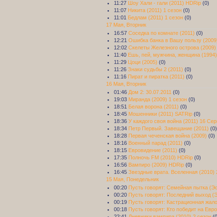
11:27
Шоу Хали - гали (2011) HDRip
(0)
11:07
Никита (2011) 1 сезон
(0)
11:01
Бедлам (2011) 1 сезон
(0)
17 Мая, Вторник
16:57
Соседка по комнате (2011)
(0)
12:21
Ошибка банка в Вашу пользу (2009
12:02
Скелеты Железного острова (2009)
11:40
Ешь, пей, мужчина, женщина (1994
11:29
Цоци (2005)
(0)
11:26
Знаки судьбы 2 (2011)
(0)
11:16
Пират и пиратка (2011)
(0)
16 Мая, Вторник
01:46
Дом 2: 30.07.2011
(0)
19:03
Миранда (2009) 1 сезон
(0)
18:51
Белая ворона (2011)
(0)
18:45
Мошенники (2011) SATRip
(0)
18:36
У каждого своя война (2011) 16 Се
18:34
Петр Первый. Завещание (2011)
(0)
18:28
Первая чеченская война (2009)
(0)
18:16
Военный парад (2011)
(0)
18:15
Евровидение (2011)
(0)
17:35
Полночь FM (2010) HDRip
(0)
16:56
Вампиро (2009) HDRip
(0)
16:45
Звездные врата. Вселенная (2010) 
15 Мая, Понедельник
00:20
Пусть говорят: Семейная пытка (Эф
00:20
Пусть говорят: Последний выход (Э
00:19
Пусть говорят: Кастрационная жало
00:18
Пусть говорят: Кто победит на Евр
22:41
Дневники вампира (2010) 2 сезон
(