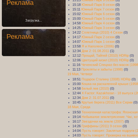
Реклама
15:18
Южный Парк 8 сезон
(0)
15:11
Южный Парк 7 сезон
(0)
15:02
Южный Парк 6 сезон
(0)
15:00
Южный Парк 5 сезон
(0)
Загрузка...
14:58
Южный Парк 4 сезон
(0)
14:25
Южный Парк 3 сезон
(0)
14:22
Сплетница (2010) 4 Сезон
(0)
Реклама
14:17
Южный Парк 2 сезон
(0)
14:07
Южный Парк 1 сезон
(0)
13:58
Я и Наполеон (2006)
(0)
12:34
Дом 2: 01.08.2011
(1)
12:12
Прощай, Тайпей (2010) HDRip
(0)
12:06
Цветущий кизил (2010) HDRip
(0)
11:16
Чеченский Спецназ без масок (199
11:13
Прокляты и забыты (1998)
(0)
19 Мая, Четверг
18:51
Подарок Сталину (2008) HDRip
(0)
15:00
Кошка на раскаленной крыше (1958
14:58
Белый лев (2010)
(0)
12:44
X Factor: Kazakhstan - 18 выпуск (2
12:34
Дом 2: 31.07.2011
(0)
10:45
Крутые берега (2011) Все Серии
(0)
18 Мая, Среда
19:50
Техногенная катастрофа: Японская 
19:14
Небывалое землетрясение: Час, ко
16:17
Звездочки на земле (2007)
(0)
14:26
Гриффины (2011) 9 сезон
(0)
14:04
Пусть говорят: Заклятые подруги (2
14:03
Пусть говорят: Проверка на вшивос