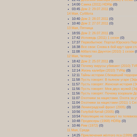
14:00
Самка (2011) HDRip
(0)
03:45
Дом 2: 29.07.2011
(0)
14 Мая, Суббота
10:40
Дом 2: 28.07.2011
(0)
10:40
Дом 2: 27.07.2011
(0)
13 Мая, Пятница
18:55
Дом 2: 26.07.2011
(0)
17:42
Исповедь (2011) 1 сезон
(0)
17:37
Первобытное: Портал Юрского Пери
16:38
Все свои: Снова в бой идут одни ст
11:08
Аббатство Даунтон (2010) 1 сезон
(
12 Мая, Четверг
18:42
Дом 2: 25.07.2011
(0)
12:32
Почему вирусы убивают (2010) TV
12:14
Жизнь калибри (2010) TVRip
(0)
12:11
Тайны истории.Сбежавший террорис
11:58
Пусть говорят: В пьяном угаре (Эфи
11:57
Пусть говорят: Женская история (Э
11:56
Пусть говорят: Меж двух мужей (Эф
11:56
Пусть говорят: Почему взорвали До
11:07
Охотники за нацистами. Охота за 
11:04
Охотники за нацистами (2011) 1 Се
10:58
Ленинградский фронт (2005)
(0)
10:56
Голубой Китай (2005)
(0)
10:54
Революцию не покажут по телевизо
10:48
Продюсеры (1968) HDRip
(0)
10:46
Рим (1972)
(0)
11 Мая, Среда
14:25
Приключения жёлтого пса (1999)
(0