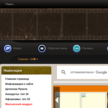
Форум
Обратная связь
Реклама
Главная
›
№❶
»
Навигация
Главная страница
Информация о сайте
Цитатник Рунета
Анекдоты: топ 10
Афоризмы: топ 10
Магический квадрат