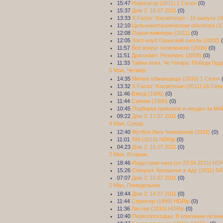
15:47
Навигатор (2011) 1 Сезон
(0)
15:37
Дом 2: 18.07.2011
(0)
13:33
X Factor: Kazakhstan - 16 выпуск (2
12:10
Цельнометаллическая оболочка (1
12:08
Парни-вампиры (2011)
(0)
12:05
Хост-клуб Оранской школы (2002)
11:57
Всё вокруг позеленело (2006)
(0)
11:51
Драгонавт: Резонанс (2008)
(0)
11:33
Тайны века. Че Гевара: Победа буд
5 Мая, Четверг
14:35
Милые обманщицы (2010) 1 Сезон
13:32
X Factor: Kazakhstan (2011) 15 Сер
11:46
Взвод (1986)
(0)
11:44
Сияние (1980)
(0)
10:45
Подборка приколов и неудач за МА
09:22
Дом 2: 17.07.2011
(0)
4 Мая, Среда
12:40
Футбол Лига Чемпионов (2011)
(0)
11:01
999 (2010) HDRip
(0)
04:23
Дом 2: 16.07.2011
(0)
3 Мая, Вторник
18:46
Индустрия кино (от 23.04.2011) HD
15:26
Спецназ. Крещение в Аду (2011) SA
07:07
Дом 2: 15.07.2011
(0)
2 Мая, Понедельник
18:44
Дом 2: 14.07.2011
(0)
11:44
Стрингер (1999) HDRip
(0)
11:36
Ластер (2010) HDRip
(0)
10:40
Первопроходцы: В компании незнак