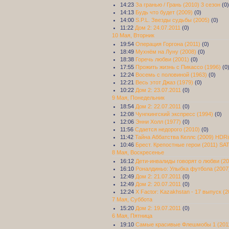
14:23
За гранью / Грань (2010) 3 сезон
(0)
14:13
Будь что будет (2009)
(0)
14:00
S.P.L. Звезды судьбы (2005)
(0)
11:22
Дом 2: 24.07.2011
(0)
10 Мая, Вторник
19:54
Операция Горгона (2011)
(0)
18:49
Мухнём на Луну (2008)
(0)
18:38
Горечь любви (2001)
(0)
17:55
Прожить жизнь с Пикассо (1996)
(0
12:24
Восемь с половиной (1963)
(0)
12:21
Весь этот Джаз (1979)
(0)
10:22
Дом 2: 23.07.2011
(0)
9 Мая, Понедельник
18:54
Дом 2: 22.07.2011
(0)
12:08
Чунгкингский экспресс (1994)
(0)
12:06
Энни Холл (1977)
(0)
11:56
Сдается недорого (2010)
(0)
11:42
Тайна Аббатства Келлс (2009) HDRi
10:46
Брест. Крепостные герои (2011) SA
8 Мая, Воскресенье
16:12
Дети-инвалиды говорят о любви (20
16:10
Роналдиньо: Улыбка футбола (2007
12:49
Дом 2: 21.07.2011
(0)
12:49
Дом 2: 20.07.2011
(0)
12:24
X Factor: Kazakhstan - 17 выпуск (2
7 Мая, Суббота
15:20
Дом 2: 19.07.2011
(0)
6 Мая, Пятница
19:10
Самые красивые Флешмобы 1 (201