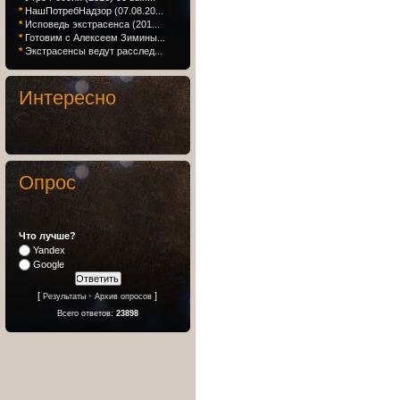
*
НашПотребНадзор (07.08.20...
*
Исповедь экстрасенса (201...
*
Готовим с Алексеем Зимины...
*
Экстрасенсы ведут расслед...
Интересно
Опрос
Что лучше?
Yandex
Google
[
·
]
Результаты
Архив опросов
Всего ответов:
23898