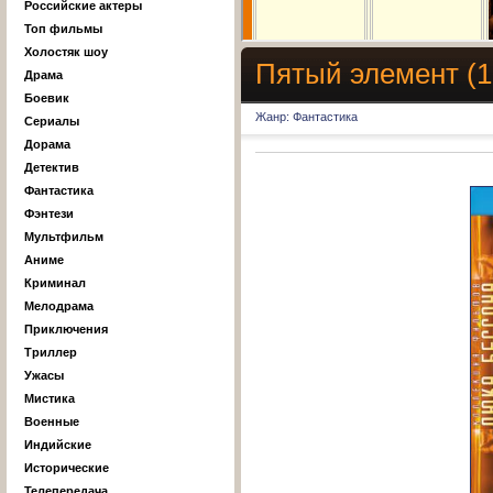
Российские актеры
Топ фильмы
Холостяк шоу
Пятый элемент (1
Драма
Боевик
Жанр: Фантастика
Сериалы
Дорама
Детектив
Фантастика
Фэнтези
Мультфильм
Аниме
Криминал
Мелодрама
Приключения
Триллер
Ужасы
Мистика
Военные
Индийские
Исторические
Телепередача