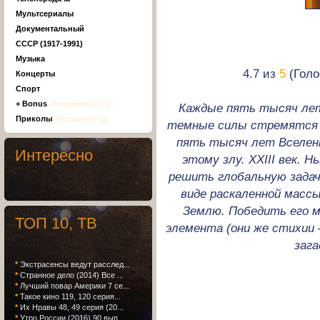
Мультсериалы
Документальный
СССР (1917-1991)
Музыка
4.7 из
5
(Голо
Концерты
Спорт
+ Bonus
, Киноляпы и тд
Каждые пять тысяч ле
Приколы
, Неудачи и тд
темные силы стремятся
пять тысяч лет Вселен
Интересно
этому злу. XXIII век. 
решить глобальную задачу
виде раскаленной масс
Землю. Победить его м
ТОП 10, ТВ
элемента (они же стихии —
заг
*
Экстрасенсы ведут расслед...
*
Странное дело (2014) Все ...
*
Лучший повар Америки 7 се...
*
Такое кино 119, 120 серия...
*
Их Нравы 48, 49 серия (20...
*
Утро России (2016) 90 вып...