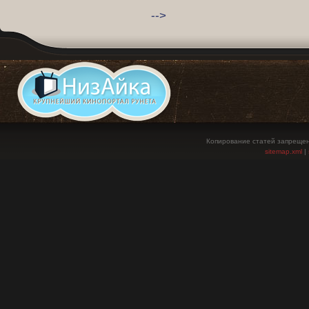
-->
Копирование статей запрещен
sitemap.xml
|