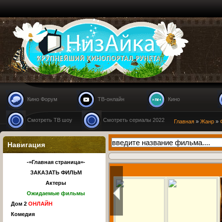
Nizaika.ru
Кино Форум
ТВ-онлайн
Кино
Смотреть ТВ шоу
Смотреть сериалы 2022
Главная
»
Жанр
»
Навигация
-=Главная страница=-
ЗАКАЗАТЬ ФИЛЬМ
Актеры
Ожидаемые фильмы
Дом 2
ОНЛАЙН
Комедия