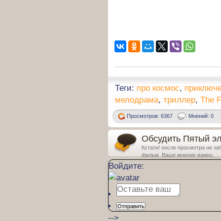
Теги:
про космос
,
приключ
мелодрама
,
триллер
,
The F
Просмотров: 6367
Мнений: 0
Обсудить Пятый эл
Кстати! после просмотра не за
фильм. Ваше мнение важно.
Войдите:
Отправить
-->