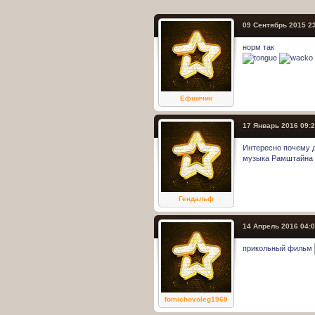
09 Сентябрь 2015 2
норм так
Ефимчик
17 Январь 2016 09:
Интересно почему д
музыка Рамштайна
Гендальф
14 Апрель 2016 04:
прикольный фильм
fomichovoleg1969