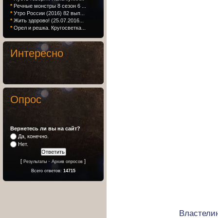
*
Речные монстры 8 сезон 6 ...
*
Утро России (2016) 82 вып...
*
Жить здорово! (25.07.2016...
*
Орел и решка. Кругосветка...
Интересно
Опрос
Вернетесь ли вы на сайт?
Да, конечно.
Нет.
[
·
]
Результаты
Архив опросов
Всего ответов:
14715
Властелин