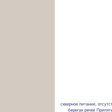
скверное питание, отсутс
берегах речки Припя