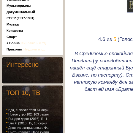
Мультсериалы
Документальный
СССР (1917-1991)
Музыка
Концерты
Спорт
4.6 из
5
(Голос
+ Bonus
, Киноляпы и тд
Приколы
, Неудачи и тд
В Средиземье спокойная
Пендальфу понадобилось 
Интересно
нашёл ещё старинный Бул
Бэгинс, по паспорту). О
неплохую команду для з
даст ей имя «Брат
ТОП 10, ТВ
*
Еда, я люблю тебя 61 сери...
*
Новое утро 102, 103 серия...
*
Рыцари дорог (2016) 11, 1...
*
Это Я (2016) 15, 16 серия
*
Дневник экстрасенса с Фат...
*
Пусть говорят. Папа купил...