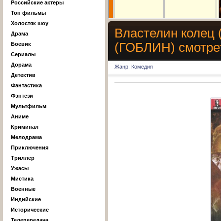
Российские актеры
Топ фильмы
Холостяк шоу
Властелин колец (
Драма
(ГОБЛИН) смотре
Боевик
Сериалы
Дорама
Жанр: Комедия
Детектив
Фантастика
Фэнтези
Мультфильм
Аниме
Криминал
Мелодрама
Приключения
Триллер
Ужасы
Мистика
Военные
Индийские
Исторические
Телепередача