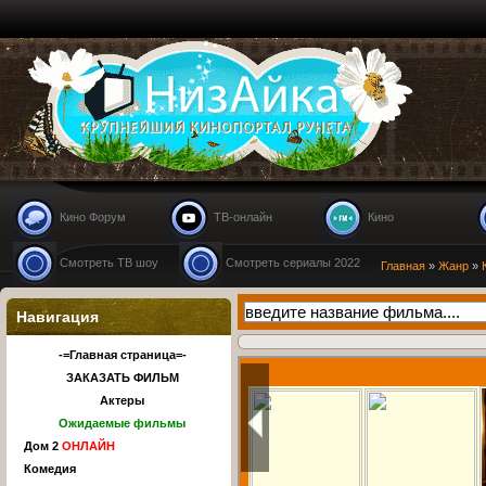
Nizaika.ru
Кино Форум
ТВ-онлайн
Кино
Смотреть ТВ шоу
Смотреть сериалы 2022
Главная
»
Жанр
»
Навигация
-=Главная страница=-
ЗАКАЗАТЬ ФИЛЬМ
Актеры
Ожидаемые фильмы
Дом 2
ОНЛАЙН
Комедия