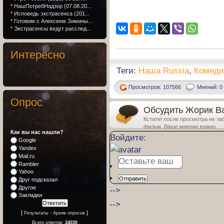
*
НашПотребНадзор (07.08.20...
*
Исповедь экстрасенса (201...
*
Готовим с Алексеем Зимины...
*
Экстрасенсы ведут расслед...
Интересно
Теги:
Наша Russia
,
Комеди
Просмотров: 107566
Мнений: 0
Опрос
Обсудить Жорик Ва
Кстати! после просмотра не за
фильм. Ваше мнение важно.
Как вы нас нашли?
Войдите:
Google
Yandex
Mail.ru
Rambler
Yahoo
Отправить
Друг подсказал
Другое
-->
Закладки
-->
[
·
]
Результаты
Архив опросов
Всего ответов:
34030