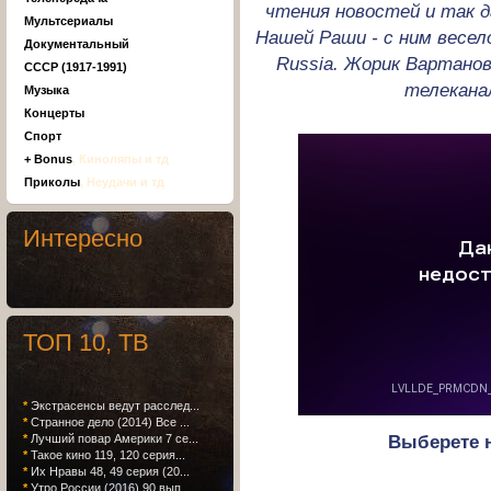
чтения новостей и так д
Мультсериалы
Нашей Раши - с ним весело
Документальный
Russia. Жорик Вартано
СССР (1917-1991)
телекана
Музыка
Концерты
Спорт
+ Bonus
, Киноляпы и тд
Приколы
, Неудачи и тд
Интересно
ТОП 10, ТВ
*
Экстрасенсы ведут расслед...
*
Странное дело (2014) Все ...
Выберете 
*
Лучший повар Америки 7 се...
*
Такое кино 119, 120 серия...
*
Их Нравы 48, 49 серия (20...
*
Утро России (2016) 90 вып...