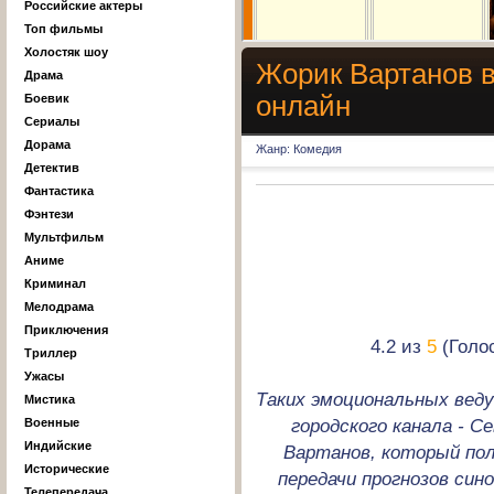
Российские актеры
Топ фильмы
Холостяк шоу
Жорик Вартанов в
Драма
онлайн
Боевик
Сериалы
Дорама
Жанр: Комедия
Детектив
Фантастика
Фэнтези
Мультфильм
Аниме
Криминал
Мелодрама
Приключения
4.2 из
5
(Голос
Триллер
Ужасы
Таких эмоциональных веду
Мистика
городского канала - С
Военные
Индийские
Вартанов, который пол
Исторические
передачи прогнозов син
Телепередача