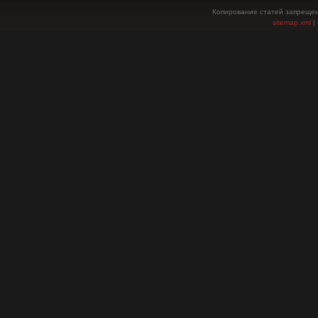
Копирование статей запрещен
sitemap.xml
|