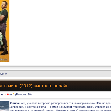
ов: 0
г в мире (2012) смотреть онлайн
инг
:
4.6
из
5
(Голосов:
10
)
Описание:
Действие в картине разворачивается на американском Юге во вре
Депрессии. В центре сюжета — семья Бондурант, три брата, Джек, Форрест и Г
запрещенным в то время бизнесом, бутлегерством. Оптимистично настроенны