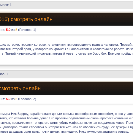
ывов: 1
016) смотреть онлайн
инг
:
5.0
из
5
(Голосов:
1
)
их истории, героями которых, становятся три совершенно разных человека. Первый а
пается, второй врач, у которого конфликты с начальством и коллегами по работе, из 
ть. Третий начинающий писатель, который живет с смертью бок о бок. Все они пройдут
ов: 1
 смотреть онлайн
инг
:
5.0
из
5
(Голосов:
2
)
о мира Ник Бэрроу, зарабатывает деньги весьма своеобразным способом, он не участв
 тому, кто отвалит больше денег. Его проекты подготовлены очень профессионально и
мыслов, провалился и теперь его хотят убить мафиози, включая продажных копов. Поня
н долларов, таким способом он старается хоть как то обеспечить будущее дочери. Одно
через двадцать один день, почти целых три недели, Нику нужно оставаться в живых.