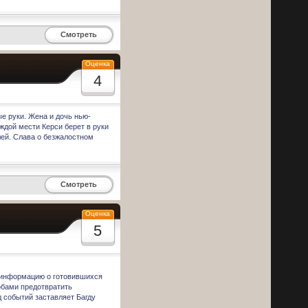
Смотреть
Оценка
4
е руки. Жена и дочь нью-
дой мести Керси берет в руки
лей. Слава о безжалостном
Смотреть
Оценка
5
а информацию о готовившихся
обами предотвратить
д событий заставляет Багду