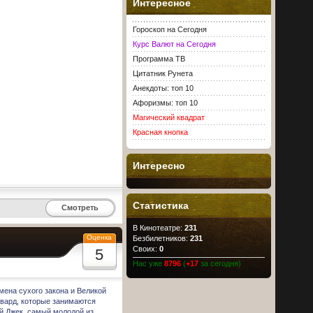
Интересное
Гороскоп на Сегодня
Курс Валют на Сегодня
Программа ТВ
Цитатник Рунета
Анекдоты: топ 10
Афоризмы: топ 10
Магический квадрат
Красная кнопка
Интересно
Статистика
Смотреть
В Кинотеатре:
231
Оценка
Безбилетников:
231
Своих:
0
5
Нас уже
8796
(
+17
за сегодня)
мена сухого закона и Великой
овард, которые занимаются
й Джек, самый молодой из