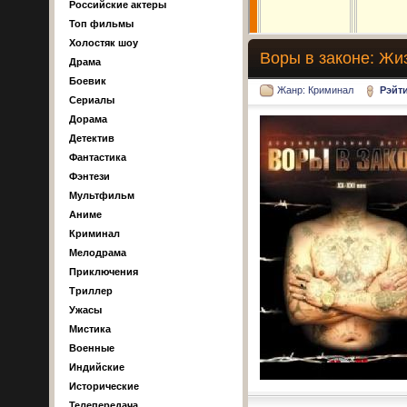
Российские актеры
Топ фильмы
Холостяк шоу
Воры в законе: Жи
Драма
Боевик
Жанр: Криминал
Рэйт
Сериалы
Дорама
Детектив
Фантастика
Фэнтези
Мультфильм
Аниме
Криминал
Мелодрама
Приключения
Триллер
Ужасы
Мистика
Военные
Индийские
Исторические
Телепередача