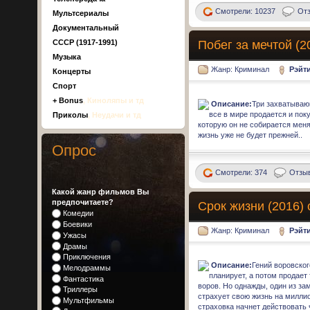
Смотрели: 10237
Отз
Мультсериалы
Документальный
Побег за мечтой (2
СССР (1917-1991)
Музыка
Жанр: Криминал
Рэйт
Концерты
Спорт
+ Bonus
, Киноляпы и тд
Описание:
Три захватывающ
все в мире продается и поку
Приколы
, Неудачи и тд
которую он не собирается меня
жизнь уже не будет прежней..
Опрос
Смотрели: 374
Отзыв
Какой жанр фильмов Вы
предпочитаете?
Срок жизни (2016)
Комедии
Боевики
Жанр: Криминал
Рэйт
Ужасы
Драмы
Приключения
Описание:
Гений воровског
Мелодраммы
планирует, а потом продает
Фантастика
воров. Но однажды, один из за
Триллеры
страхует свою жизнь на миллио
Мультфильмы
страховка начнет действовать 