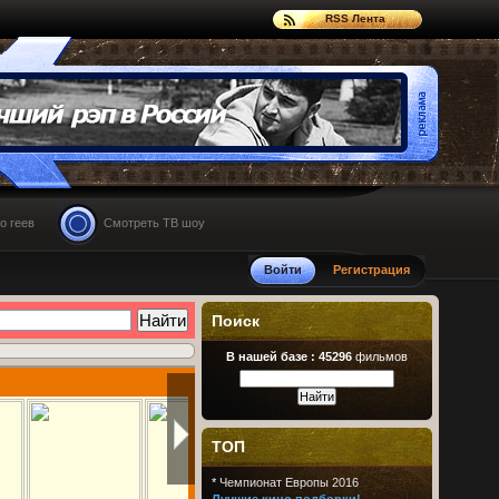
RSS Лента
о геев
Смотреть ТВ шоу
Войти
Регистрация
Поиск
В нашей базе :
45296
фильмов
ТОП
*
Чемпионат Европы 2016
Лучшие кино подборки!