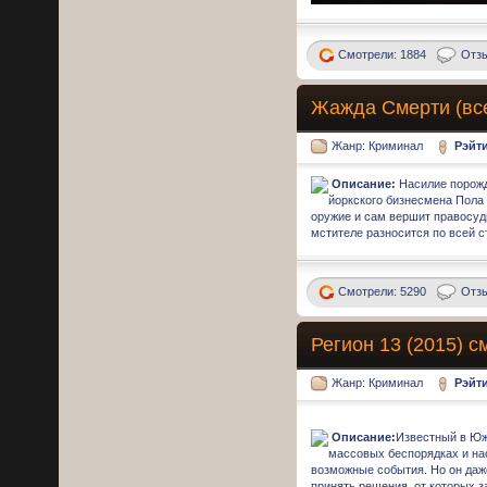
Смотрели: 1884
Отзы
Жажда Смерти (все 
Жанр: Криминал
Рэйт
Описание:
Насилие порожд
йоркского бизнесмена Пола
оружие и сам вершит правосуди
мстителе разносится по всей ст
Смотрели: 5290
Отзы
Регион 13 (2015) с
Жанр: Криминал
Рэйт
Описание:
Известный в Южн
массовых беспорядках и нас
возможные события. Но он даже
принять решения, от которых з