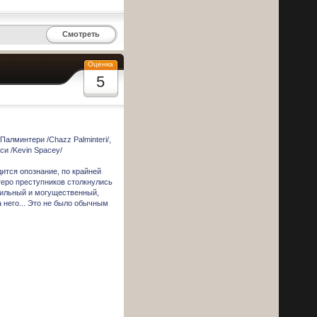
Смотреть
Оценка
5
 Палминтери /Chazz Palminteri/,
йси /Kevin Spacey/
ится опознание, по крайней
теро преступников столкнулись
сильный и могущественный,
а него... Это не было обычным