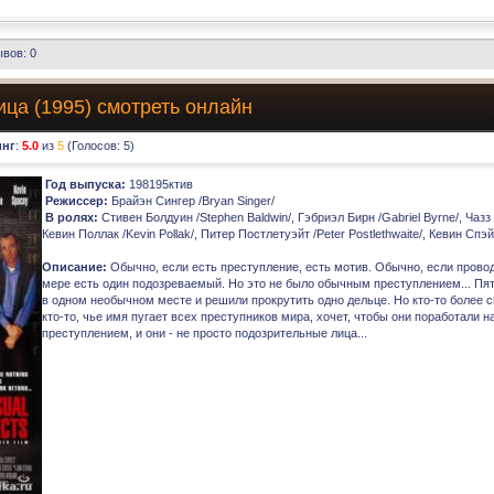
вов: 0
ца (1995) смотреть онлайн
инг
:
5.0
из
5
(Голосов:
5
)
Год выпуска:
198195ктив
Режиссер:
Брайэн Сингер /Bryan Singer/
В ролях:
Стивен Болдуин /Stephen Baldwin/, Гэбриэл Бирн /Gabriel Byrne/, Чазз
Кевин Поллак /Kevin Pollak/, Питер Постлетуэйт /Peter Postlethwaite/, Кевин Спэ
Описание:
Обычно, если есть преступление, есть мотив. Обычно, если провод
мере есть один подозреваемый. Но это не было обычным преступлением... Пя
в одном необычном месте и решили прокрутить одно дельце. Но кто-то более 
кто-то, чье имя пугает всех преступников мира, хочет, чтобы они поработали н
преступлением, и они - не просто подозрительные лица...