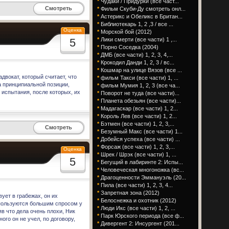
*
Чудаки / Придурки (все част...
Смотреть
*
Фильм Скуби-Ду смотреть онл...
*
Астерикс и Обеликс в Британ...
*
Библиотекарь 1, 2 ,3 / все ...
Оценка
*
Морской бой (2012)
5
*
Лики смерти (все части) 1 ,...
*
Порно Соседка (2004)
*
ДМБ (все части) 1, 2, 3, 4,...
*
Крокодил Данди 1, 2, 3 / вс...
*
Кошмар на улице Вязов (все ...
двокат, который считает, что
*
фильм Такси (все части) 1, ...
за принципиальной позиции,
*
фильм Мумия 1, 2, 3 (все ча...
 испытания, после которых, их
*
Поворот не туда (все части)...
*
Планета обезьян (все части)...
*
Мадагаскар (все части) 1, 2...
*
Король Лев (все части) 1, 2...
*
Бэтмен (все части) 1, 2, 3,...
Смотреть
*
Безумный Макс (все части) 1...
*
Добейся успеха (все части) ...
*
Форсаж (все части) 1, 2, 3,...
Оценка
*
Шрек / Шрэк (все части) 1, ...
5
*
Бегущий в лабиринте 2: Испы...
*
Человеческая многоножка (вс...
*
Драгоценности Эммануэль (20...
*
Пила (все части) 1, 2, 3, 4...
*
Запретная зона (2012)
ует в грабежах, он их
*
Белоснежка и охотник (2012)
 пользуются большим спросом у
*
Люди Икс (все части) 1, 2, ...
в что дела очень плохи, Ник
*
Парк Юрского периода (все ф...
го он не учел, по договору,
*
Дивергент 2: Инсургент (201...