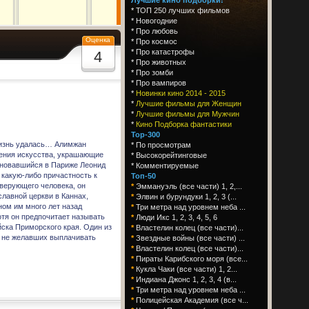
*
ТОП 250 лучших фильмов
*
Новогодние
*
Про любовь
Оценка
*
Про космос
*
Про катастрофы
4
*
Про животных
*
Про зомби
*
Про вампиров
*
Новинки кино 2014 - 2015
*
Лучшие фильмы для Женщин
*
Лучшие фильмы для Мужчин
*
Кино Подборка фантастики
Top-300
жизнь удалась… Алимжан
*
По просмотрам
дения искусства, украшающие
*
Высокорейтинговые
сновавшийся в Париже Леонид
*
Комментируемые
 какую-либо причастность к
Топ-50
 верующего человека, он
*
Эммануэль (все части) 1, 2,...
лавной церкви в Каннах,
*
Элвин и бурундуки 1, 2, 3 (...
ном им много лет назад
*
Три метра над уровнем неба ...
тя он предпочитает называть
*
Люди Икс 1, 2, 3, 4, 5, 6
ска Приморского края. Один из
*
Властелин колец (все части)...
в, не желавших выплачивать
*
Звездные войны (все части) ...
*
Властелин колец (все части)...
*
Пираты Карибского моря (все...
*
Кукла Чаки (все части) 1, 2...
*
Индиана Джонс 1, 2, 3, 4 (в...
*
Три метра над уровнем неба ...
*
Полицейская Академия (все ч...