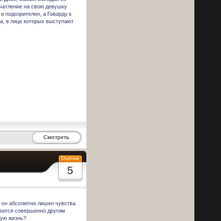
ечатление на свою девушку
и подозрителен, а Говарду к
а, в лице которых выступают
Смотреть
Оценка
5
е он абсолютно лишен чувства
овится совершенно другим
шую жизнь?