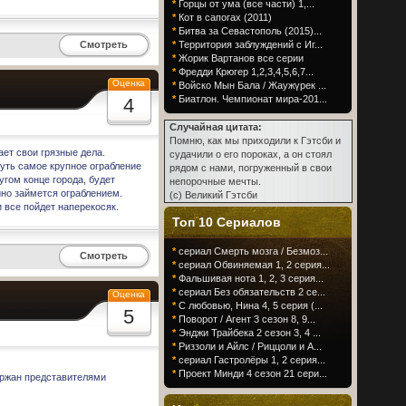
*
Горцы от ума (все части) 1,...
*
Кот в сапогах (2011)
*
Битва за Севастополь (2015)...
Смотреть
*
Территория заблуждений с Иг...
*
Жорик Вартанов все серии
*
Фредди Крюгер 1,2,3,4,5,6,7...
Оценка
*
Войско Мын Бала / Жаужүрек ...
*
Биатлон. Чемпионат мира-201...
4
Случайная цитата:
Помню, как мы приходили к Гэтсби и
ает свои грязные дела.
судачили о его пороках, а он стоял
уть самое крупное ограбление
рядом с нами, погруженный в свои
угом конце города, будет
непорочные мечты.
йно займется ограблением.
(c) Великий Гэтсби
и все пойдет наперекосяк.
Топ 10 Сериалов
*
сериал Смерть мозга / Безмоз...
Смотреть
*
сериал Обвиняемая 1, 2 серия...
*
Фальшивая нота 1, 2, 3 серия...
*
сериал Без обязательств 2 се...
Оценка
*
С любовью, Нина 4, 5 серия (...
5
*
Поворот / Агент 3 сезон 8, 9...
*
Энджи Трайбека 2 сезон 3, 4 ...
*
Риззоли и Айлс / Риццоли и А...
*
сериал Гастролёры 1, 2 серия...
*
Проект Минди 4 сезон 21 сери...
ержан представителями