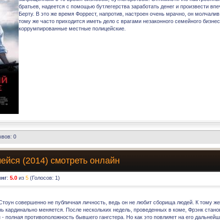
братьев, надеется с помощью бутлегерства заработать денег и произвести вп
Берту. В это же время Форрест, напротив, настроен очень мрачно, он молчалив 
тому же часто приходится иметь дело с врагами незаконного семейного бизнес
коррумпированные местные полицейские.
вов: 0
мейся (2014) смотреть онлайн
инг
:
5.0
из
5
(Голосов:
1
)
Стоун совершенно не публичная личность, ведь он не любит сборища людей. К тому ж
нь кардинально меняется. После нескольких недель, проведенных в коме, Фрэнк стан
- полная противоположность бывшего гангстера. Но как это повлияет на его дальней