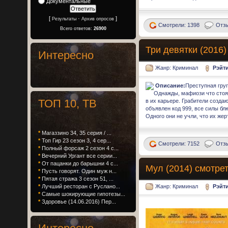
Документальные
[
·
]
Результаты
Архив опросов
Смотрели: 1398
Отзы
Всего ответов:
26900
Три девятки (2016)
Интересно
Жанр: Криминал
Рэйт
Описание:
Преступная груп
Однажды, мафиози что стоя
ТОП 10, ТВ
в их карьере. Грабители создаю
объявлен код 999, все силы бл
Одного они не учли, что их жер
*
Магаззино 34, 35 серия / ...
*
Топ Гир 23 сезон 3, 4 сер...
Смотрели: 7152
Отзы
*
Полный форсаж 2 сезон 4 с...
*
Вечерний Ургант все серии...
*
От пацанки до барышни 4 с...
Мул (2014) смотре
*
Пусть говорят. Один муж н...
*
Пятая стража 3 сезон 51, ...
Жанр: Криминал
Рэйт
*
Лучший ресторан с Руслано...
*
Самые шокирующие гипотезы...
*
Здоровье (14.06.2016) Пер...