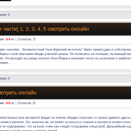
вов: 0
части) 1, 2, 3, 4, 5 смотреть онлайн
инг
:
4.4
из
5
(Голосов:
7
)
ает насилие... Безжалостный "нью-йоркский мститель" берет правосудие в собственны
 Керси стали жертвами банды уличной шпаны. Не полагаясь на полицию, пылающий жаж
е. Он выходит на улицы ночного Нью-Йорка и начинает охоту на хулиганов и грабите
ране...
вов: 0
мотреть онлайн
инг
:
4.8
из
5
(Голосов:
5
)
ом Казахстане авторитет Багдат по кличке «Багда» получает от своего давнего друг
илию в регионе. Он, конечно же, не может остаться в стороне и пытается всеми спос
 не подозревает, что за всем этим уже следят сотрудники спецслужб. Дальнейший хо
ависят судьбы многих и многих людей.