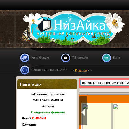
Nizaika.ru
Кино Форум
ТВ-онлайн
Кино
Смотреть сериалы 2022
»
Главная
»
»
Навигация
-=Главная страница=-
ЗАКАЗАТЬ ФИЛЬМ
Актеры
Ожидаемые фильмы
Дом 2
ОНЛАЙН
Комедия