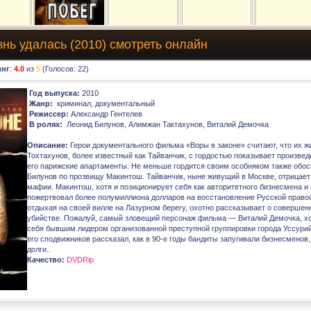
знь удалась (2010) смотреть онлайн
инг
:
4.0
из
5
(Голосов:
22
)
Год выпуска:
2010
Жанр:
криминал, документальный
Режиссер:
Александр Гентелев
В ролях:
Леонид Билунов, Алимжан Тактахунов, Виталий Демочка
Описание:
Герои документального фильма «Воры в законе» считают, что их 
Тохтахунов, более известный как Тайванчик, с гордостью показывает произве
его парижские апартаменты. Не меньше гордится своим особняком также обо
Билунов по прозвищу Макинтош. Тайванчик, ныне живущий в Москве, отрицает
мафии. Макинтош, хотя и позиционирует себя как авторитетного бизнесмена и
пожертвовал более полумиллиона долларов на восстановление Русской правос
отдыхая на своей вилле на Лазурном берегу, охотно рассказывает о совершен
убийстве. Пожалуй, самый зловещий персонаж фильма — Виталий Демочка, хо
себя бывшим лидером организованной преступной группировки города Уссурий
его сподвижников рассказал, как в 90-е годы бандиты запугивали бизнесмено
долги..
Качество:
DVDRip