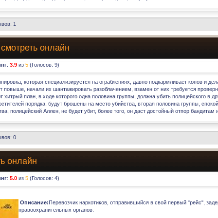
вов: 1
 смотреть онлайн
инг
:
3.9
из
5
(Голосов:
9
)
пировка, которая специализируется на ограблениях, давно подкармливает копов и дел
т повыше, начали их шантажировать разоблачением, взамен от них требуется проверн
т хитрый план, в ходе которого одна половина группы, должна убить полицейского в др
юстителей порядка, будут брошены на место убийства, вторая половина группы, споко
тва, полицейский Аллен, не будет убит, более того, он даст достойный отпор бандитам 
вов: 0
ть онлайн
инг
:
5.0
из
5
(Голосов:
4
)
Описание:
Перевозчик наркотиков, отправившийся в свой первый "рейс", зад
правоохранительных органов.