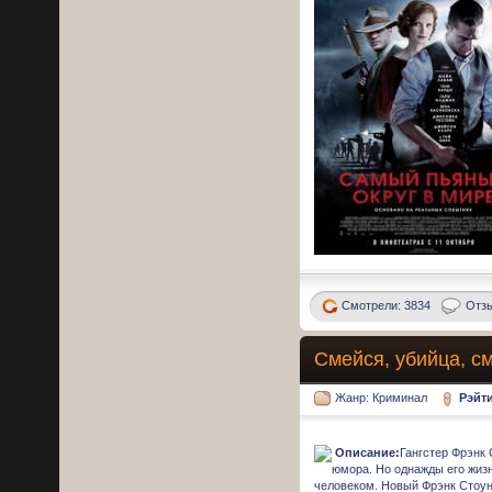
Смотрели: 3834
Отзы
Смейся, убийца, с
Жанр: Криминал
Рэйт
Описание:
Гангстер Фрэнк 
юмора. Но однажды его жиз
человеком. Новый Фрэнк Стоун 