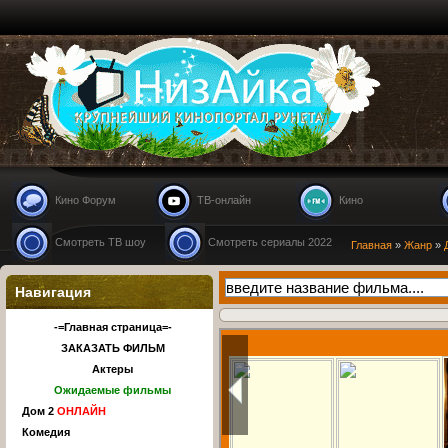
Nizaika.ru
Кино Форум
ТВ-онлайн
Кино
Смотреть ТВ шоу
Смотреть сериалы 2022
Главная
»
Жанр
»
Навигация
-=Главная страница=-
ЗАКАЗАТЬ ФИЛЬМ
Актеры
Ожидаемые фильмы
Дом 2
ОНЛАЙН
Комедия