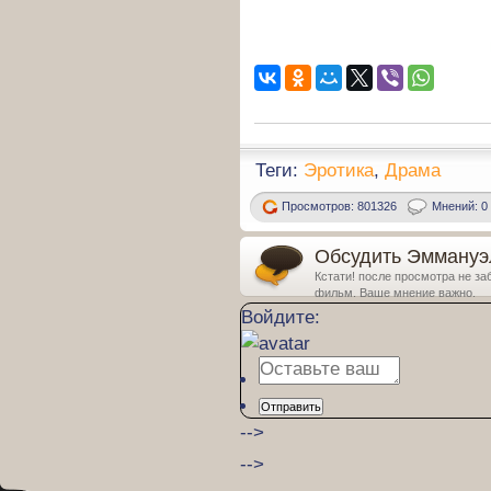
Теги:
Эротика
,
Драма
Просмотров: 801326
Мнений: 0
Обсудить Эммануэль 
Кстати! после просмотра не за
фильм. Ваше мнение важно.
Войдите:
Отправить
-->
-->