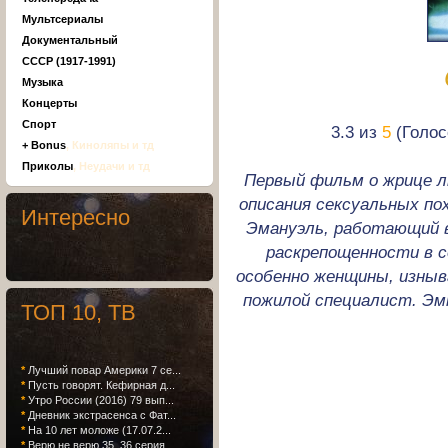
Мультсериалы
Документальный
СССР (1917-1991)
Музыка
Концерты
Спорт
3.3 из
5
(Голос
+ Bonus
, Киноляпы и тд
Приколы
, Неудачи и тд
Первый фильм о жрице 
описания сексуальных по
Интересно
Эмануэль, работающий в
раскрепощенности в с
особенно женщины, изныв
пожилой специалист. Эм
ТОП 10, ТВ
*
Лучший повар Америки 7 се...
*
Пусть говорят. Кефирная д...
*
Утро России (2016) 79 вып...
*
Дневник экстрасенса с Фат...
*
На 10 лет моложе (17.07.2...
*
Верю не верю 35, 36 серия...