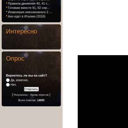
*
Правила движения 40, 41 с...
*
Готовим вместе 91, 92 сер...
*
Инженерия невозможного 2 ...
*
Анн едет в Италию (2016)
Интересно
Опрос
Вернетесь ли вы на сайт?
Да, конечно.
Нет.
[
·
]
Результаты
Архив опросов
Всего ответов:
14699