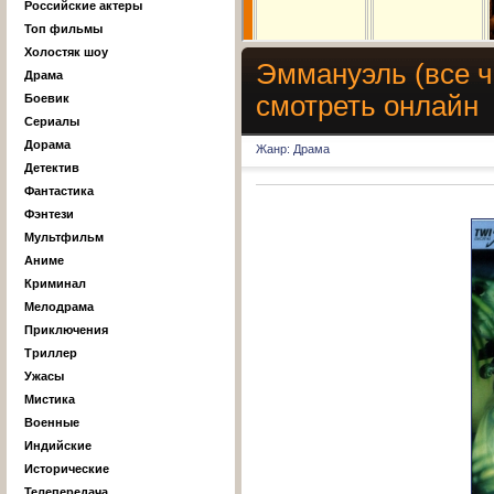
Российские актеры
Топ фильмы
Холостяк шоу
Эммануэль (все час
Драма
смотреть онлайн
Боевик
Сериалы
Дорама
Жанр: Драма
Детектив
Фантастика
Фэнтези
Мультфильм
Аниме
Криминал
Мелодрама
Приключения
Триллер
Ужасы
Мистика
Военные
Индийские
Исторические
Телепередача