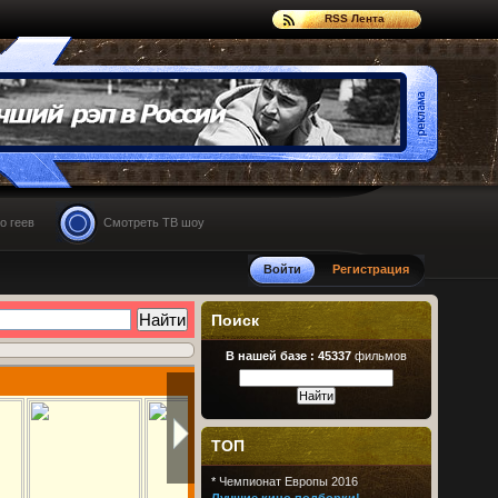
RSS Лента
о геев
Смотреть ТВ шоу
Войти
Регистрация
Поиск
В нашей базе :
45337
фильмов
ТОП
*
Чемпионат Европы 2016
Лучшие кино подборки!