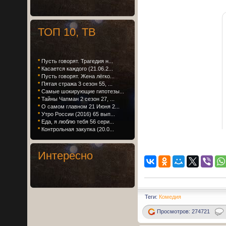
ТОП 10, ТВ
*
Пусть говорят. Трагедия н...
*
Касается каждого (21.06.2...
*
Пусть говорят. Жена лёгко...
*
Пятая стража 3 сезон 55, ...
*
Самые шокирующие гипотезы...
*
Тайны Чапман 2 сезон 27, ...
*
О самом главном 21 Июня 2...
*
Утро России (2016) 65 вып...
*
Еда, я люблю тебя 56 сери...
*
Контрольная закупка (20.0...
Интересно
Теги:
Комедия
Просмотров: 274721