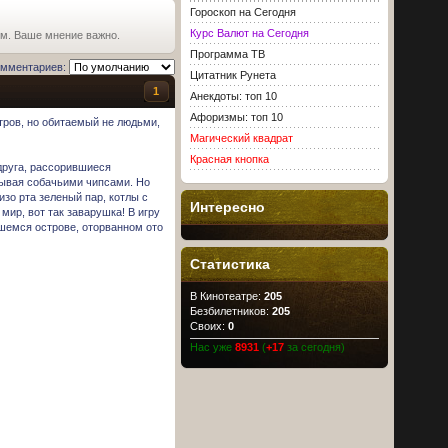
Гороскоп на Сегодня
Курс Валют на Сегодня
ьм. Ваше мнение важно.
Программа ТВ
омментариев:
Цитатник Рунета
1
Анекдоты: топ 10
Афоризмы: топ 10
тров, но обитаемый не людьми,
Магический квадрат
Красная кнопка
 друга, рассорившиеся
сывая собачьими чипсами. Но
зо рта зеленый пар, котлы с
Интересно
ир, вот так заварушка! В игру
вшемся острове, оторванном ото
Статистика
В Кинотеатре:
205
Безбилетников:
205
Своих:
0
Нас уже
8931
(
+17
за сегодня)