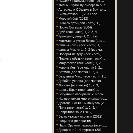
*
Чудаки / Придурки (все част...
*
Фильм Скуби-Ду смотреть онл...
*
Астерикс и Обеликс в Британ...
*
Библиотекарь 1, 2 ,3 / все ...
*
Морской бой (2012)
*
Лики смерти (все части) 1 ,...
*
Порно Соседка (2004)
*
ДМБ (все части) 1, 2, 3, 4,...
*
Крокодил Данди 1, 2, 3 / вс...
*
Кошмар на улице Вязов (все ...
*
фильм Такси (все части) 1, ...
*
фильм Мумия 1, 2, 3 (все ча...
*
Поворот не туда (все части)...
*
Планета обезьян (все части)...
*
Мадагаскар (все части) 1, 2...
*
Король Лев (все части) 1, 2...
*
Бэтмен (все части) 1, 2, 3,...
*
Безумный Макс (все части) 1...
*
Добейся успеха (все части) ...
*
Форсаж (все части) 1, 2, 3,...
*
Шрек / Шрэк (все части) 1, ...
*
Бегущий в лабиринте 2: Испы...
*
Человеческая многоножка (вс...
*
Драгоценности Эммануэль (20...
*
Пила (все части) 1, 2, 3, 4...
*
Запретная зона (2012)
*
Белоснежка и охотник (2012)
*
Люди Икс (все части) 1, 2, ...
*
Парк Юрского периода (все ф...
*
Дивергент 2: Инсургент (201...