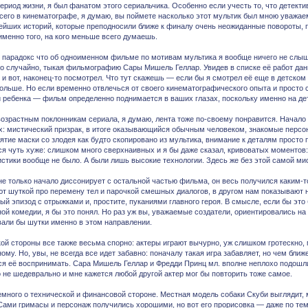
период жизни, я был фанатом этого сериальчика. Особенно если учесть то, что детект
сего в кинематографе, я думаю, вы поймете насколько этот мультик был мною уважае
ейших историй, которые преподносили ближе к финалу очень неожиданные повороты, 
именно того, на кого меньше всего думаешь.
 парадокс что об одноименном фильме по мотивам мультика я вообще ничего не слыша
о случайно, тыкая фильмографию Сары Мишель Геллар. Увидев в списке её работ данн
 и вот, наконец-то посмотрел. Что тут скажешь — если бы я смотрел её еще в детском
больше. Но если временно отвлечься от своего кинематографического опыта и просто
и ребенка — фильм определенно поднимается в ваших глазах, поскольку именно на дет
возрастным поклонникам сериала, я думаю, лента тоже по-своему понравится. Начал
х: мистический призрак, в итоге оказывающийся обычным человеком, знакомые персон
нятие маски со злодея как будто скопировано из мультика, внимание к деталям просто
ся чуть хуже: слишком много сверхнаивных и я бы даже сказал, кривоватых моментов:
стики вообще не было. А были лишь высокие технологии. Здесь же без этой самой ми
не только начало диссонирует с остальной частью фильма, он весь получился каким-
ют шуткой про перемену тел и парочкой смешных диалогов, в другом нам показывают 
ый эпизод с отрыжками и, простите, пуканиями главного героя. В смысле, если бы это
ой комедии, я бы это понял. Но раз уж вы, уважаемые создатели, ориентировались на 
али бы шутки именно в этом направлении.
кой стороны все также весьма спорно: актеры играют вычурно, уж слишком гротескно, 
му. Но, увы, не всегда все идет забавно: поначалу такая игра забавляет, но чем ближ
ся её воспринимать. Сара Мишель Геллар и Фредди Принц мл. вполне неплохо подошли 
о не шедеврально и мне кажется любой другой актер мог бы повторить тоже самое.
емного о технической и финансовой стороне. Местная модель собаки Скуби выглядит, м
Сами гримасы и персонаж получились хорошими, но вот его прорисовка — даже по те