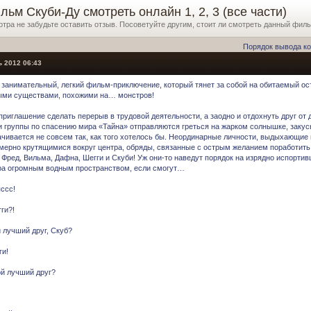
ьм Скуби-Ду смотреть онлайн 1, 2, 3 (все части)
отра не забудьте оставить отзыв. Посоветуйте другим, стоит ли смотреть данный фил
Порядок вывода к
 2012 06:43
 занимательный, легкий фильм-приключение, который тянет за собой на обитаемый ос
ыми существами, похожими на… монстров!
приглашение сделать перерыв в трудовой деятельности, а заодно и отдохнуть друг от
и группы по спасению мира «Тайна» отправляются греться на жарком солнышке, заку
ачивается не совсем так, как того хотелось бы. Неординарные личности, выдыхающие и
мерно крутящимися вокруг центра, обряды, связанные с острым желанием поработить м
 Фред, Вильма, Дафна, Шегги и Скуби! Уж они-то наведут порядок на изрядно испорти
ра огромным водным пространством, если смогут…
пссс!
ги?!
й лучший друг, Скуб?
ги!
ой лучший друг?