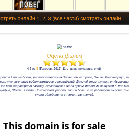
треть онлайн 1, 2, 3 (все части) смотреть онлайн
Оцени фильм
4.6 из
5
(Голосов: 2613) 11 отзывы пользывателей.
урорта Спринг-Брейк, расположенного на Зловещем острове, Эмиль Мондавариус, оч
ия, там все чаще видят вампиров и привидений. Если об этом узнают отдыхающи
. Но кто же раскроет загадку, оказавшуюся не по зубам местным сыщикам? Это мо
 Дафна, Шэгги и Велма. Но компания рассорилась и больше не работает вместе. Эм
снова объединить старых приятелей.