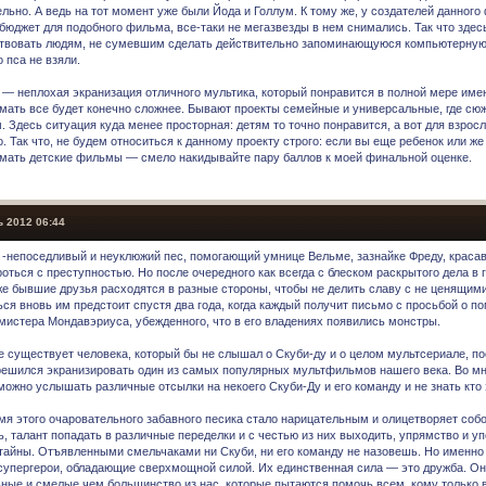
ельно. А ведь на тот момент уже были Йода и Голлум. К тому же, у создателей данног
бюджет для подобного фильма, все-таки не мегазвезды в нем снимались. Так что здес
твовать людям, не сумевшим сделать действительно запоминающуюся компьютерную
 пса не взяли.
 — неплохая экранизация отличного мультика, который понравится в полной мере име
мать все будет конечно сложнее. Бывают проекты семейные и универсальные, где сюж
. Здесь ситуация куда менее просторная: детям то точно понравится, а вот для взрос
. Так что, не будем относиться к данному проекту строго: если вы еще ребенок или ж
мать детские фильмы — смело накидывайте пару баллов к моей финальной оценке.
 2012 06:44
 -непоседливый и неуклюжий пес, помогающий умнице Вельме, зазнайке Фреду, краса
оться с преступностью. Но после очередного как всегда с блеском раскрытого дела в 
же бывшие друзья расходятся в разные стороны, чтобы не делить славу с не ценящими
ься вновь им предстоит спустя два года, когда каждый получит письмо с просьбой о 
мистера Мондавэриуса, убежденного, что в его владениях появились монстры.
е существует человека, который бы не слышал о Скуби-ду и о целом мультсериале, п
решился экранизировать один из самых популярных мультфильмов нашего века. Во м
можно услышать различные отсылки на некоего Скуби-Ду и его команду и не знать кто 
мя этого очаровательного забавного песика стало нарицательным и олицетворяет соб
ь, талант попадать в различные переделки и с честью из них выходить, упрямство и у
 тайны. Отъявленными смельчаками ни Скуби, ни его команду не назовешь. Но именно 
 супергерои, обладающие сверхмощной силой. Их единственная сила — это дружба. Он
ные и смелые чем большинство из нас, которые пытаются помочь всем, кому только в