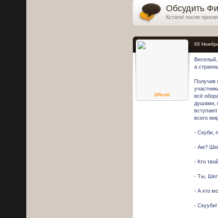
Обсудить Фил
Кстати! после просм
05 Ноябрь
Веселый,
а странн
Получив 
участник
DRedd
всё обор
душами, 
вступают
всего ми
- Скуби, 
- Ам? Шег
- Кто тво
- Ты, Шег
- А кто м
- Скууби!