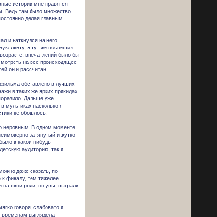
ивные истории мне нравятся
м. Ведь там было множество
постоянно делая главным
л и наткнулся на него
ую ленту, я тут же поспешил
 возрасте, впечатлений было бы
 смотреть на все происходящее
ей он и рассчитан.
о фильма обставлено в лучших
ажи в таких же ярких прикидах
 поразило. Дальше уже
 в мультиках насколько я
стики не обошлось.
то неровным. В одном моменте
неимоверно затянутый и жутко
 было в какой-нибудь
детскую аудиторию, так и
можно даже сказать, по-
е к финалу, тем тяжелее
на свои роли, но увы, сыграли
ягко говоря, слабовато и
м временам выглядела