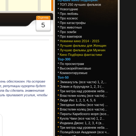
*
ТОП 250 лучших фильмов
*
Новогодние
*
Про любовь
Оценка
*
Про космос
*
Про катастрофы
5
*
Про животных
*
Про зомби
*
Про вампиров
*
Новинки кино 2014 - 2015
*
Лучшие фильмы для Женщин
*
Лучшие фильмы для Мужчин
*
Кино Подборка фантастики
Top-300
*
По просмотрам
*
Высокорейтинговые
*
Комментируемые
Топ-50
ень обеспокоен. На острове
*
Эммануэль (все части) 1, 2,...
е, репутации курорта будет
*
Элвин и бурундуки 1, 2, 3 (...
гла бы сделать знаменитая
*
Три метра над уровнем неба ...
иль прилагает усилия, чтобы
*
Властелин колец (все части)...
*
Люди Икс 1, 2, 3, 4, 5, 6
*
Звездные войны (все части) ...
*
Властелин колец (все части)...
*
Пираты Карибского моря (все...
*
Кукла Чаки (все части) 1, 2...
*
Индиана Джонс 1, 2, 3, 4 (в...
*
Три метра над уровнем неба ...
*
Полицейская Академия (все ч...