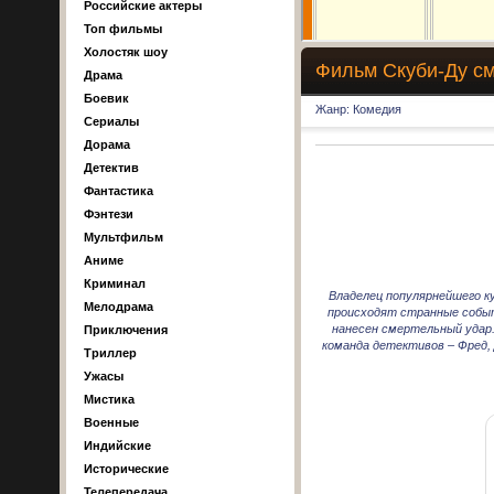
Российские актеры
Топ фильмы
Холостяк шоу
Фильм Скуби-Ду смо
Драма
Боевик
Жанр: Комедия
Сериалы
Дорама
Детектив
Фантастика
Фэнтези
Мультфильм
Аниме
Криминал
Владелец популярнейшего к
Мелодрама
происходят странные событ
нанесен смертельный удар
Приключения
команда детективов – Фред,
Триллер
Ужасы
Мистика
Военные
Индийские
Исторические
Телепередача