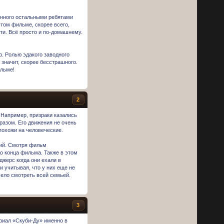
енного остальными ребятами
этом фильме, скорее всего,
ти. Всё просто и по-домашнему.
ю. Ролью эдакого заводного
 значит, скорее бесстрашного.
ильме!
2
 Например, призраки казались
разом. Его движения не очень
похожи на человеческие.
рий. Смотря фильм
о конца фильма. Также в этом
джерс когда они ехали в
и учитывая, что у них еще не
мело смотреть всей семьей.
3
ериал «Скуби-Ду» именно в