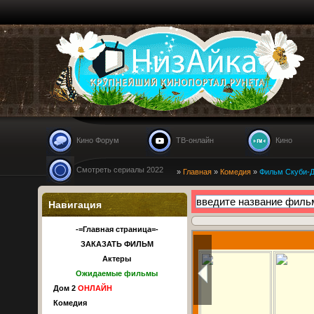
Nizaika.ru
Кино Форум
ТВ-онлайн
Кино
Смотреть сериалы 2022
»
Главная
»
Комедия
»
Фильм Скуби-Ду
Навигация
-=Главная страница=-
ЗАКАЗАТЬ ФИЛЬМ
Актеры
Ожидаемые фильмы
Дом 2
ОНЛАЙН
Комедия