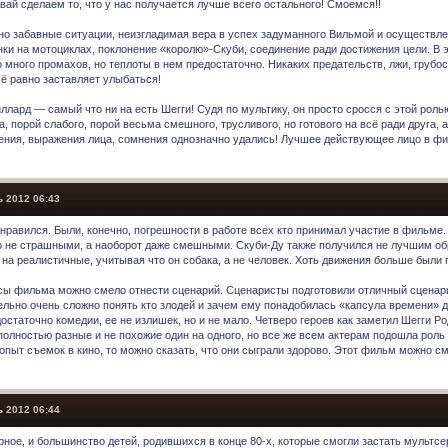
авай сделаем то, что у нас получается лучше всего остального! Смоемся!!
но забавные ситуации, неизгладимая вера в успех задуманного Вильмой и осуществл
онки на мотоциклах, поклонение «королю»-Скуби, соединение ради достижения цели. В 
 много промахов, но теплоты в нем предостаточно. Никаких предательств, лжи, грубос
сё равно заставляет улыбаться!
ллард — самый что ни на есть Шегги! Судя по мультику, он просто сросся с этой роль
, порой слабого, порой весьма смешного, трусливого, но готового на всё ради друга, а
ения, выражения лица, сомнения однозначно удались! Лучшее действующее лицо в ф
 2012 06:43
нравился. Были, конечно, погрешности в работе всех кто принимал участие в фильме.
о не страшными, а наоборот даже смешными. Скуби-Ду также получился не лучшим об
 на реалистичные, учитывая что он собака, а не человек. Хоть движения больше были 
сы фильма можно смело отнести сценарий. Сценаристы подготовили отличный сцена
ельно очень сложно понять кто злодей и зачем ему понадобилась «капсула времени» д
статочно комедии, ее не излишек, но и не мало. Четверо героев как заметил Шегги Ро
полностью разные и не похожие один на одного, но все же всем актерам подошла роль 
опыт съемок в кино, то можно сказать, что они сыграли здорово. Этот фильм можно с
 2012 06:44
ерное, и большинство детей, родившихся в конце 80-х, которые смогли застать мультс