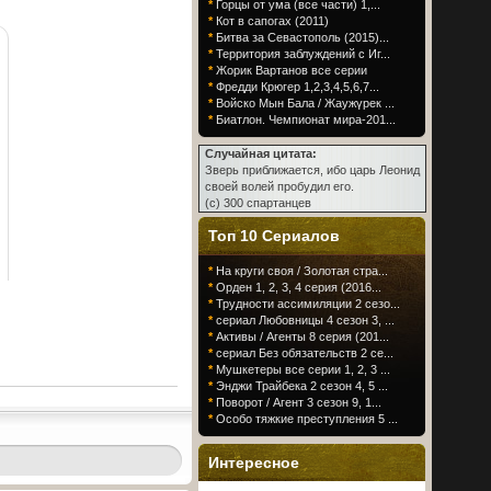
*
Горцы от ума (все части) 1,...
*
Кот в сапогах (2011)
*
Битва за Севастополь (2015)...
*
Территория заблуждений с Иг...
*
Жорик Вартанов все серии
*
Фредди Крюгер 1,2,3,4,5,6,7...
*
Войско Мын Бала / Жаужүрек ...
*
Биатлон. Чемпионат мира-201...
Случайная цитата:
Зверь приближается, ибо царь Леонид
своей волей пробудил его.
(c) 300 спартанцев
Топ 10 Сериалов
*
На круги своя / Золотая стра...
*
Орден 1, 2, 3, 4 серия (2016...
*
Трудности ассимиляции 2 сезо...
*
сериал Любовницы 4 сезон 3, ...
*
Активы / Агенты 8 серия (201...
*
сериал Без обязательств 2 се...
*
Мушкетеры все серии 1, 2, 3 ...
*
Энджи Трайбека 2 сезон 4, 5 ...
*
Поворот / Агент 3 сезон 9, 1...
*
Особо тяжкие преступления 5 ...
Интересное