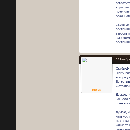
отвратит
хороший 
посочувс
реального
Скуби-Ду
восприни
взрослым
вменяемо
восприни
05 Ноябрь
Скуби-Ду
Шэгги бор
теперь у
Встретит
Острова 
DRedd
Думаю, н
Госнелл 
фэнтэзи 
Думаю, и
наивност
разгадки
какие-то
решитель