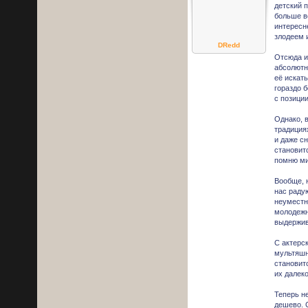
детский 
больше в
интересн
злодеем 
DRedd
Отсюда и
абсолютн
её искать
гораздо 
с позици
Однако, 
традиция
и даже с
становит
помню ми
Вообще, 
нас раду
неуместн
молодежн
выдержив
С актерс
мультяшно
становит
их далек
Теперь н
дешево. 