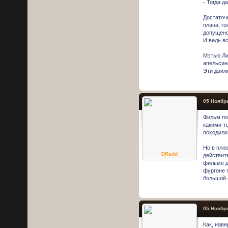
- Тогда д
Достаточ
плана, г
допущено
И ведь в
Мэтью Ли
апельсина
Эти движ
05 Ноябрь
Фильм по
какими-т
походили
Но в плю
DRedd
действит
фильме до
фургоне 
большой 
05 Ноябрь
Как, нав