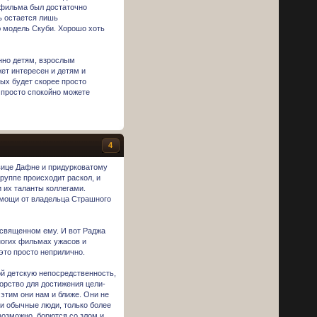
о фильма был достаточно
ь остается лишь
 модель Скуби. Хорошо хоть
нно детям, взрослым
ет интересен и детям и
лых будет скорее просто
е просто спокойно можете
4
вице Дафне и придурковатому
группе происходит раскол, и
 их таланты коллегами.
помощи от владельца Страшного
освященном ему. И вот Раджа
ногих фильмах ужасов и
это просто неприлично.
ой детскую непосредственность,
порство для достижения цели-
этим они нам и ближе. Они не
и обычные люди, только более
озможно, борются со злом и