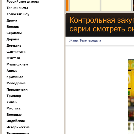
Российские актеры
Топ фильмы
Холостяк шоу
Контрольная закуп
Драма
серии смотреть о
Боевик
Сериалы
Дорама
Жанр: Телепередача
Детектив
Фантастика
Фэнтези
Мультфильм
Аниме
Криминал
Мелодрама
Приключения
Триллер
Ужасы
Мистика
Военные
Индийские
Исторические
Телепередача