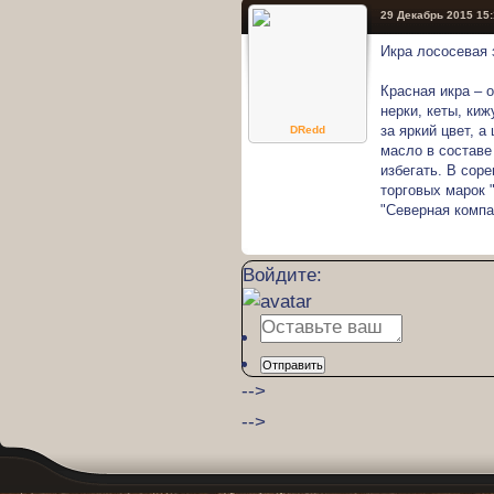
29 Декабрь 2015 15
Икра лососевая 
Красная икра – 
нерки, кеты, ки
за яркий цвет, а
DRedd
масло в составе
избегать. В сор
торговых марок 
"Северная компа
Войдите:
Отправить
-->
-->