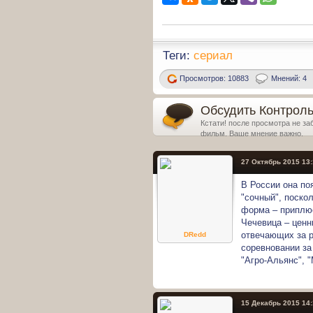
Теги:
сериал
Просмотров: 10883
Мнений: 4
Обсудить Контрольн
Кстати! после просмотра не за
фильм. Ваше мнение важно.
27 Октябрь 2015 13
В России она по
"сочный", поско
форма – приплюс
Чечевица – ценн
отвечающих за р
DRedd
соревновании за
"Агро-Альянс", "
15 Декабрь 2015 14