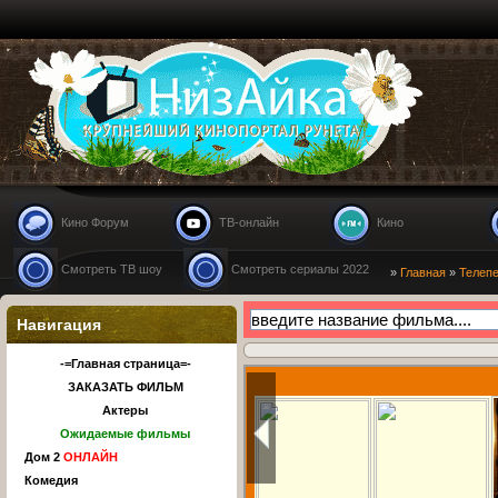
Nizaika.ru
Кино Форум
ТВ-онлайн
Кино
Смотреть ТВ шоу
Смотреть сериалы 2022
»
Главная
»
Телеп
Навигация
-=Главная страница=-
ЗАКАЗАТЬ ФИЛЬМ
Актеры
Ожидаемые фильмы
Дом 2
ОНЛАЙН
Комедия