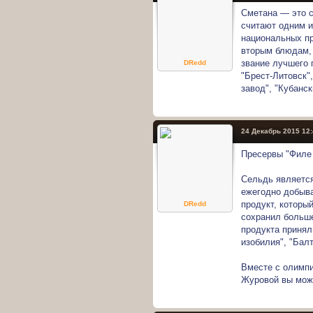
Сметана — это 
считают одним и
национальных пр
вторым блюдам, 
звание лучшего 
DRedd
"Брест‑Литовск"
завод", "Кубанс
24 Декабрь 2015 12
Пресервы "Филе
Сельдь является
ежегодно добыва
продукт, которы
DRedd
сохранил больше
продукта принял
изобилия", "Бал
Вместе с олимпи
Журовой вы може