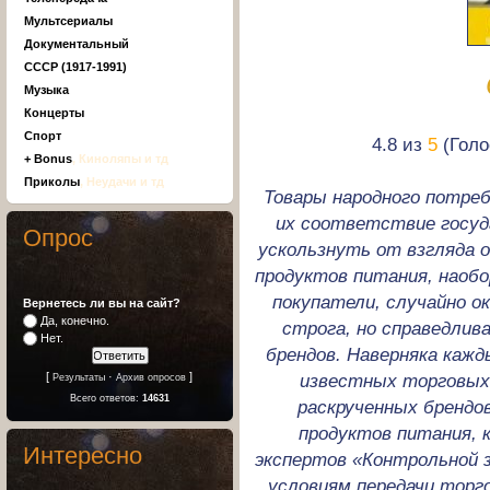
Мультсериалы
Документальный
СССР (1917-1991)
Музыка
Концерты
Спорт
4.8 из
5
(Голо
+ Bonus
, Киноляпы и тд
Приколы
, Неудачи и тд
Товары народного потре
их соответствие госу
Опрос
ускользнуть от взгляда 
продуктов питания, наоб
покупатели, случайно о
Вернетесь ли вы на сайт?
Да, конечно.
строга, но справедлива
Нет.
брендов. Наверняка кажд
[
·
]
известных торговых 
Результаты
Архив опросов
Всего ответов:
14631
раскрученных брендо
продуктов питания,
Интересно
экспертов «Контрольной 
условиям передачи торг