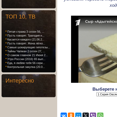
ход
ТОП 10, ТВ
*
Пятая стража 3 сезон 56, ...
*
Пусть говорят. Трагедия н...
*
Касается каждого (21.06.2...
*
Пусть говорят. Жена лёгко...
*
Самые шокирующие гипотезы...
*
Тайны Чапман 2 сезон 27, ...
*
О самом главном 21 Июня 2...
*
Утро России (2016) 65 вып...
*
Еда, я люблю тебя 56 сери...
*
Контрольная закупка (20.0...
Интересно
Выберете 