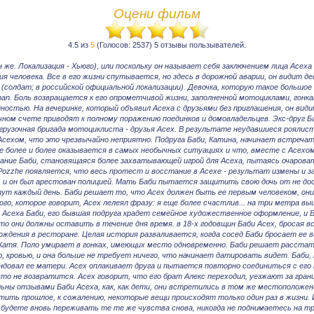
Оцени фильм
4.5 из
5
(Голосов: 2537) 5 отзывы пользывателей.
 же. Локализация - Хьюго), или поскольку он называет себя заключением лица Асеха 
ия человека. Все в его жизни спутывается, но здесь в дорожной аварии, он видит д
(солдат; в российской официальной локализации). Девочка, которую такое большое в
pan. Боль возвращается к его опрометчивой жизни, заполненной мотоциклами, гонка
ностью. На вечеринке, который объявил Асеха с друзьями без приглашения, он вид
чном счете приводят к полному поражению поединков и домовладельцев. Экс-друг Ба
грузочная бригада мотоциклиста - друзья Асех. В результате неудавшиеся роялист
Асехом, что это чрезвычайно неприятно. Подруга Баби, Катина, начинает встречат
се более и более оказывается в самых необычных ситуациях и что, вместе с Асехом
ание Баби, становящаяся более захватывающей игрой для Асеха, пытаясь очароват
Pozzhe появляется, что весь протест и восстание в Асехе - результат измены и 
о, и он был арестован полицией. Мать Баби пытается защитить свою дочь от не до
ут каждый день. Баби решает то, что Асех должен быть ее первым человеком, он
го, которое говорит, Асех лелеял фразу: я еще более счастлив... на три метра вы
 Асеха Баби, его бывшая подруга крадет семейное художественное оформление, и 
то они должны оставить в течение дня время. в 18-х годовщин Баби Асех, бросая в
ождения в ресторане. Целая история разваливается, когда сосед Баби бросает ее ви
Катя. Поло умирает в гонках, имеющих место одновременно. Баби решает расстать
ю, кровью, и она больше не требует ничего, что начинает датировать видет. Баби, 
ндовал ее матери. Асех оплакивает друга и пытается повторно соединиться с его 
что не возвратится. Асех говорит, что его брат Алекс переходил, уезжают за гра
ольны отзывами Баби Асеха, как, как дети, они встретились в том же местоположен
тить прошлое, к сожалению, некоторые вещи происходят только один раз в жизни. 
е будете вновь переживать те те же чувства снова, никогда не поднимаетесь на тр