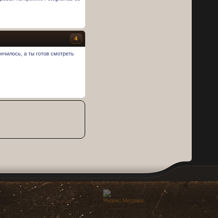
4
нчилось, а ты готов смотреть