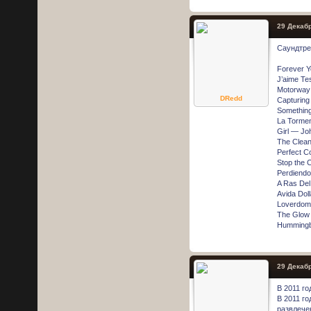
29 Декабр
Саундтре
Forever Y
J’aime T
Motorway
DRedd
Capturing
Something’
La Tormen
Girl — Jo
The Clean
Perfect C
Stop the 
Perdiendo
A Ras Del
Avida Dol
Loverdom
The Glow
Hummingb
29 Декабр
В 2011 г
В 2011 г
развлече