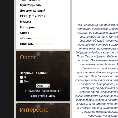
Мультсериалы
Документальный
СССР (1917-1991)
Музыка
Уго Оливера (в российском он
Концерты
нападения и зверского избиен
называя ее уродливую шутку 
Спорт
так инцидент, была ischer
+ Bonus
, Киноляпы и тд
бесконечной юной непослуш
Приколы
, Неудачи и тд
перестрелки, которые в коне
атакованная погрузочно-раз
добраться до дома вместе с 
Опрос
Поло. Таким образом, Баби в
полиции. Постепенно завоев
чувствовать ее chuvstva. 
избиения ее возлюбленног
чувства молодых людей раст
Впервые на сайте?
вместе. Это было после это
Да
когда друзья врываются в дом
Нет
ее учителю. Она решает, ч
вечеринку по случаю дня р
[
·
]
Результаты
Архив опросов
которая завершает звонок 
жизнь заполнена гневом, боль
Всего ответов:
15080
который так искренне рекоме
с другим и понимает, что ни
же пляже, где они были дов
Интересно
Асеха: не можете возвра
пробуете, никогда н