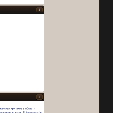
2
3
канских критиков в области
ирован на премию Fotogramas de