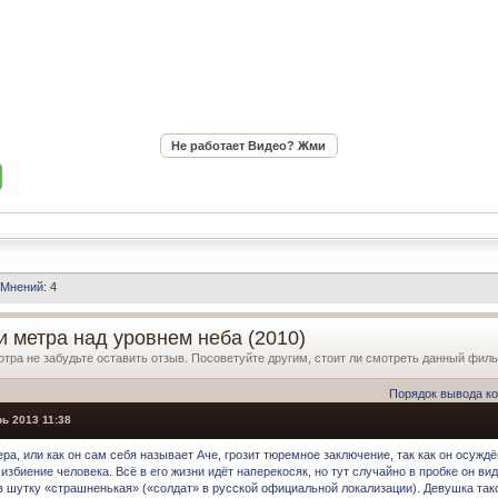
Мнений: 4
и метра над уровнем неба (2010)
отра не забудьте оставить отзыв. Посоветуйте другим, стоит ли смотреть данный фил
Порядок вывода к
ь 2013 11:38
ра, или как он сам себя называет Аче, грозит тюремное заключение, так как он осужд
избиение человека. Всё в его жизни идёт наперекосяк, но тут случайно в пробке он ви
в шутку «страшненькая» («солдат» в русской официальной локализации). Девушка так