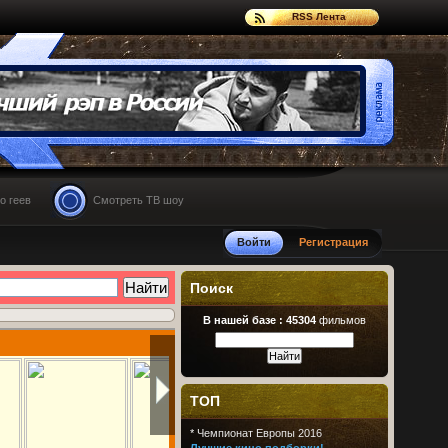
RSS Лента
о геев
Смотреть ТВ шоу
Войти
Регистрация
Поиск
В нашей базе :
45304
фильмов
ТОП
*
Чемпионат Европы 2016
Лучшие кино подборки!