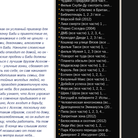
*
Чудаки / Придурки (все част...
*
Фильм Скуби-Ду смотреть онл...
*
Астерикс и Обеликс в Британ...
*
Библиотекарь 1, 2 ,3 / все ...
*
Морской бой (2012)
*
Лики смерти (все части) 1 ,...
*
Порно Соседка (2004)
как он условный приговор для
*
ДМБ (все части) 1, 2, 3, 4,...
евочку Баби и приветствие ее,
*
Крокодил Данди 1, 2, 3 / вс...
нимание к себе не ценило - и
*
Кошмар на улице Вязов (все ...
ми, девочками, алкоголем и
*
фильм Такси (все части) 1, ...
ит Баби. Начните словесные
*
фильм Мумия 1, 2, 3 (все ча...
би отводит ее домой, но он -
*
Поворот не туда (все части)...
ские пробеги и Баби должны
*
Планета обезьян (все части)...
ься с лучшим другом Асехом -
*
Мадагаскар (все части) 1, 2...
 - уличные гонки, сбегают от
*
Король Лев (все части) 1, 2...
ь его себе, он сам начинает
*
Бэтмен (все части) 1, 2, 3,...
заботливая мать семьи, для
*
Безумный Макс (все части) 1...
стойных молодых людей, но
*
Добейся успеха (все части) ...
и проводят романтичную ночь
*
Форсаж (все части) 1, 2, 3,...
ше неба. Все разваливается,
*
Шрек / Шрэк (все части) 1, ...
Баби узнает, что Асех угрожал
*
Бегущий в лабиринте 2: Испы...
се сомнения прибывают в ее
*
Человеческая многоножка (вс...
но, Асех входит в борьбу,
*
Драгоценности Эммануэль (20...
ся с Асехом, поскольку его
*
Пила (все части) 1, 2, 3, 4...
таким образом, сосед по дому,
*
Запретная зона (2012)
возлюбленным, но он видит ее
*
Белоснежка и охотник (2012)
ницу, чтобы работать. На том
*
Люди Икс (все части) 1, 2, ...
ии. В конце мы слышим голос
*
Парк Юрского периода (все ф...
И независимо от того как
*
Дивергент 2: Инсургент (201...
и метра выше неба...