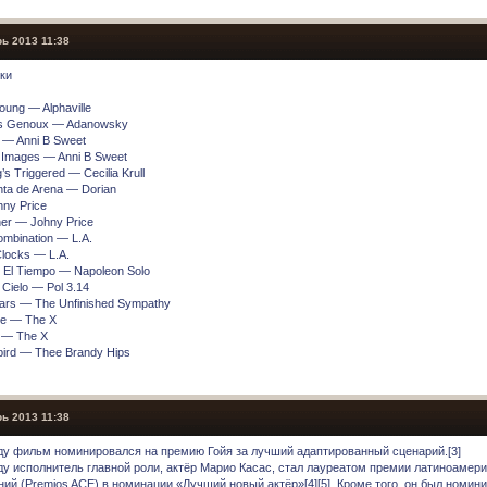
ь 2013 11:38
ки
oung — Alphaville
es Genoux — Adanowsky
 — Anni B Sweet
 Images — Anni B Sweet
s Triggered — Cecilia Krull
ta de Arena — Dorian
hny Price
er — Johny Price
ombination — L.A.
Clocks — L.A.
 El Tiempo — Napoleon Solo
 Cielo — Pol 3.14
lars — The Unfinished Sympathy
e — The X
 — The X
ird — Thee Brandy Hips
ь 2013 11:38
оду фильм номинировался на премию Гойя за лучший адаптированный сценарий.[3]
оду исполнитель главной роли, актёр Марио Касас, стал лауреатом премии латиноамери
ний (Premios ACE) в номинации «Лучший новый актёр»[4][5]. Кроме того, он был номин