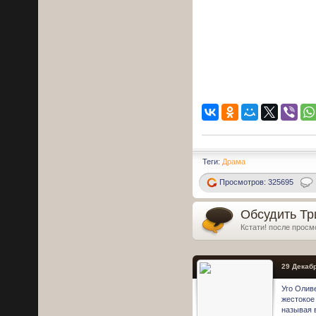
Теги:
Драма
Просмотров: 325695
Обсудить Тр
Кстати! после просм
29 Декабр
Уго Оливе
жестокое 
называя 