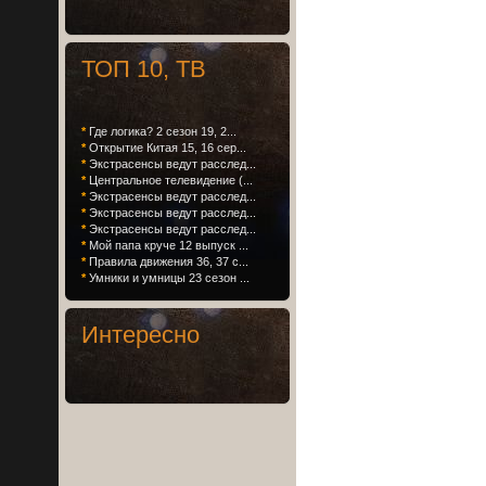
ТОП 10, ТВ
*
Где логика? 2 сезон 19, 2...
*
Открытие Китая 15, 16 сер...
*
Экстрасенсы ведут расслед...
*
Центральное телевидение (...
*
Экстрасенсы ведут расслед...
*
Экстрасенсы ведут расслед...
*
Экстрасенсы ведут расслед...
*
Мой папа круче 12 выпуск ...
*
Правила движения 36, 37 с...
*
Умники и умницы 23 сезон ...
Интересно