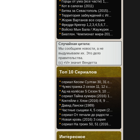
*
Горцы от ума (все части) 1,...
*
Кот в сапогах (2011)
*
Битва за Севастополь (2015)...
*
Территория заблуждений с Иг...
*
Жорик Вартанов все серии
*
Фредди Крюгер 1,2,3,4,5,6,7...
*
Войско Мын Бала / Жаужүрек ...
*
Биатлон. Чемпионат мира-201...
Случайная цитата:
Мы сообщаем новости, а не
выдумываем их. Это дело
правительства.
(c) «V» значит Вендетта
Топ 10 Сериалов
*
сериал Кесем Султан 30, 31 с...
*
Чужестранка 2 сезон 11, 12 с...
*
Ад на колёсах 5 Сезон 9, 10 ...
*
сериал Тайна кумира (2016) 1...
*
Коктейли с Хлои (2016) 8, 9 ...
*
Давид Лански (1989)
*
Частные сыщики 4, 5 серия (2...
*
сериал От печали до радости ...
*
Новая кровь (2016) 3 серия
*
сериал На троих 50, 51 (2016...
Интересное