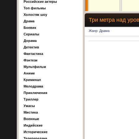
Российские актеры
Топ фильмы
Холостяк шоу
Три метра над уро
Драма
Боевик
Жанр: Драма
Сериалы
Дорама
Детектив
Фантастика
Фэнтези
Мультфильм
Аниме
Криминал
Мелодрама
Приключения
Триллер
Ужасы
Мистика
Военные
Индийские
Исторические
Телепередача