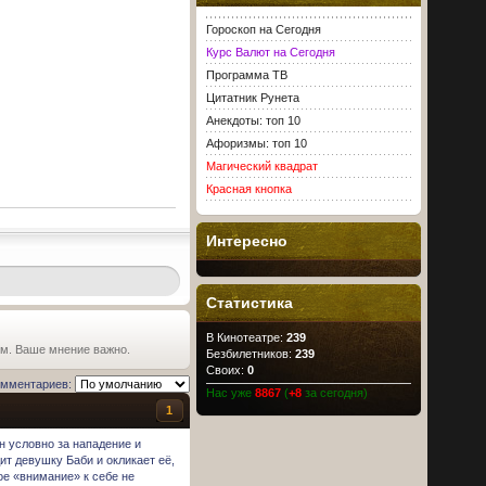
Гороскоп на Сегодня
Курс Валют на Сегодня
Программа ТВ
Цитатник Рунета
Анекдоты: топ 10
Афоризмы: топ 10
Магический квадрат
Красная кнопка
Интересно
Статистика
В Кинотеатре:
239
ьм. Ваше мнение важно.
Безбилетников:
239
Своих:
0
омментариев:
Нас уже
8867
(
+8
за сегодня)
1
ён условно за нападение и
дит девушку Баби и окликает её,
ое «внимание» к себе не