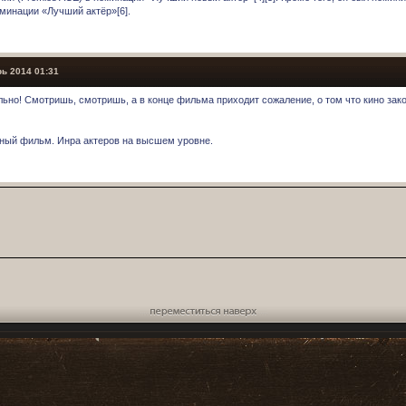
оминации «Лучший актёр»[6].
ь 2014 01:31
ьно! Смотришь, смотришь, а в конце фильма приходит сожаление, о том что кино зако
ный фильм. Инра актеров на высшем уровне.
Переместиться наверх