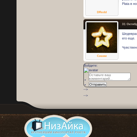
Plata в н
DRedd
31 Октябр
Шедеврал
его еще.
Чувствен
Сиами
Войдите:
Отправить
-->
-->