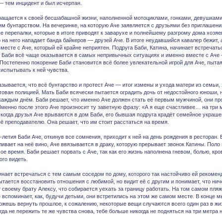
— тем инцидент и был исчерпан.
ращается к своей бесшабашной жизни, наполненной мотоциклами, гонками, девушками
м бунтарством. На вечеринке, на которую Аче заявляется с друзьями без приглашени
е перепалки, которые в итоге приводят к заварухе и полнейшему разгрому дома хозяе
о на него нападает банда байкеров — друзей Аче. В итоге неудавшийся кавалер бежит,
вместе с Аче, который ей крайне неприятен. Подруга Баби, Катина, начинает встречат
к Баби всё чаще оказывается в самых непривычных ситуациях и именно вместе с Аче —
 Постепенно покорение Баби становится всё более увлекательной игрой для Аче, пытая
 испытывать к ней чувства.
зывается, что всё бунтарство и протест Аче — итог измены и ухода матери из семьи, 
тован полицией. Мать Баби всячески пытается оградить дочь от недостойного юноши,
 каждым днём. Баби решает, что именно Аче должен стать её первым мужчиной, они п
Именно после этого Аче произносит ту заветную фразу: «А я еще счастливее… на три 
 когда друзья Аче врываются в дом Баби, его бывшая подруга крадёт семейное украшен
её преподавателю. Она решает, что им стоит расстаться на время.
-летия Баби Аче, откинув все сомнения, приходит к ней на день рождения в ресторан. 
ивает на неё вино, Аче ввязывается в драку, которую прерывает звонок Катины. Поло 
ое время. Баби решает порвать с Аче, так как его жизнь наполнена гневом, болью, кро
ого видеть.
инает встречаться с тем самым соседом по дому, которого так настойчиво ей рекомен
ытается восстановить отношения с любимой, но видит её с другим и понимает, что нич
 своему брату Алексу, что собирается уехать за границу работать. На том самом пляж
е вспоминает, как, будучи детьми, они встретились на этом же самом месте. В конце 
ожешь вернуть прошлое, к сожалению, некоторые вещи случаются всего один раз в жизн
гда не пережить те же чувства снова, тебе больше никогда не подняться на три метра