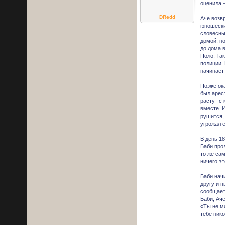
оценила 
DRedd
Аче возв
юношески
словесны
домой, н
до дома 
Поло. Та
полиции.
начинает
Позже ока
был арес
растут с
вместе. 
рушится,
угрожал 
В день 18
Баби прол
то же сам
ничего эт
Баби нач
другу и п
сообщает
Баби, Ач
«Ты не м
тебе нико