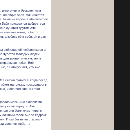
, алкоголем и бесконечным
я, он видит Баби. Начинаются
в. Бывший парень Баби везет её
 а Баби приходится добираться
ься с лучшим другом Аче —
 уличные гонки, побег от
сь влюбить её в себя, он и сам
за избиение её любовника он и
 но чувства молодых людей
роводят романтическую ночь
метра выше неба». Всё
ие, а Баби узнаёт, что Аче
Вся сказка рушится, когда сосед
гибнет на гонках, проходящих в
вью, и она больше не хочет
довала мать. Аче скорбит по
его уже не вернуть. Аче
е, где они были счастливы с
мы слышим голос Аче за кадром:
и. И как бы ты ни старался,
 над уровнем неба…»