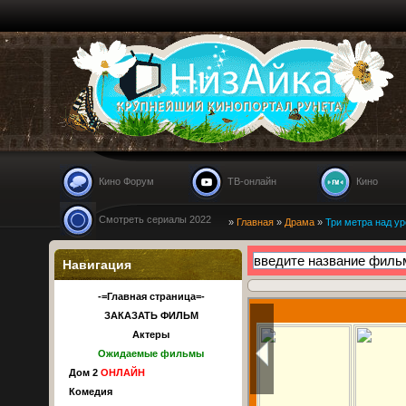
Nizaika.ru
Кино Форум
ТВ-онлайн
Кино
Смотреть сериалы 2022
»
Главная
»
Драма
»
Три метра над ур
Навигация
-=Главная страница=-
ЗАКАЗАТЬ ФИЛЬМ
Актеры
Ожидаемые фильмы
Дом 2
ОНЛАЙН
Комедия