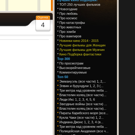
*
ТОП 250 лучших фильмов
*
Новогодние
*
Про любовь
Оценка
*
Про космос
*
Про катастрофы
4
*
Про животных
*
Про зомби
*
Про вампиров
*
Новинки кино 2014 - 2015
*
Лучшие фильмы для Женщин
*
Лучшие фильмы для Мужчин
*
Кино Подборка фантастики
Top-300
*
По просмотрам
*
Высокорейтинговые
*
Комментируемые
Топ-50
*
Эммануэль (все части) 1, 2,...
*
Элвин и бурундуки 1, 2, 3 (...
*
Три метра над уровнем неба ...
*
Властелин колец (все части)...
*
Люди Икс 1, 2, 3, 4, 5, 6
*
Звездные войны (все части) ...
*
Властелин колец (все части)...
*
Пираты Карибского моря (все...
*
Кукла Чаки (все части) 1, 2...
*
Индиана Джонс 1, 2, 3, 4 (в...
*
Три метра над уровнем неба ...
*
Полицейская Академия (все ч...