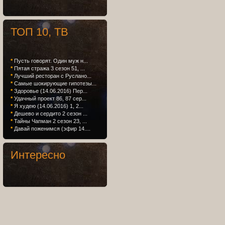
ТОП 10, ТВ
*
Пусть говорят. Один муж н...
*
Пятая стража 3 сезон 51, ...
*
Лучший ресторан с Руслано...
*
Самые шокирующие гипотезы...
*
Здоровье (14.06.2016) Пер...
*
Удачный проект 86, 87 сер...
*
Я худею (14.06.2016) 1, 2...
*
Дешево и сердито 2 сезон ...
*
Тайны Чапман 2 сезон 23, ...
*
Давай поженимся (эфир 14....
Интересно