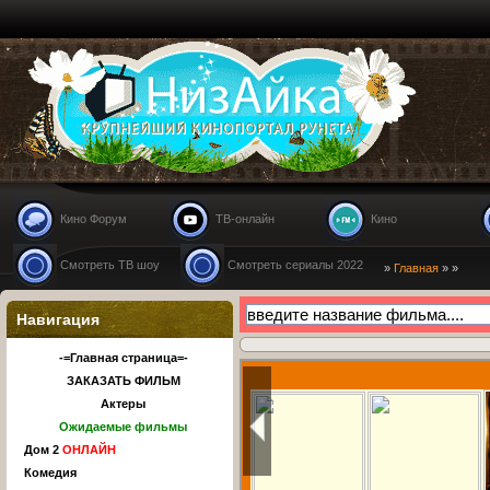
Nizaika.ru
Кино Форум
ТВ-онлайн
Кино
Смотреть ТВ шоу
Смотреть сериалы 2022
»
Главная
»
»
Навигация
-=Главная страница=-
ЗАКАЗАТЬ ФИЛЬМ
Актеры
Ожидаемые фильмы
Дом 2
ОНЛАЙН
Комедия