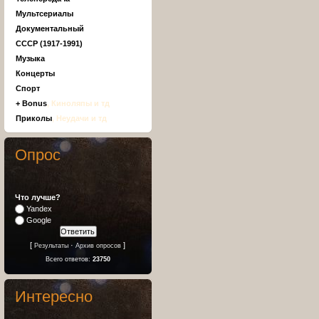
Мультсериалы
Документальный
СССР (1917-1991)
Музыка
Концерты
Спорт
+ Bonus
, Киноляпы и тд
Приколы
, Неудачи и тд
Опрос
Что лучше?
Yandex
Google
[
·
]
Результаты
Архив опросов
Всего ответов:
23750
Интересно