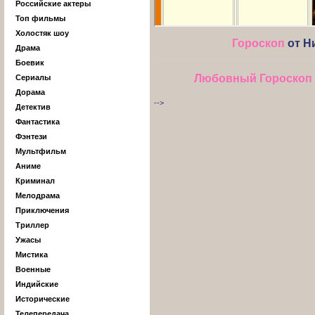
Российские актеры
Топ фильмы
Холостяк шоу
Гороскоп
от Н
Драма
Боевик
Любовный Гороскоп
Сериалы
Дорама
-->
Детектив
Фантастика
Фэнтези
Мультфильм
Аниме
Криминал
Мелодрама
Приключения
Триллер
Ужасы
Мистика
Военные
Индийские
Исторические
Телепередача