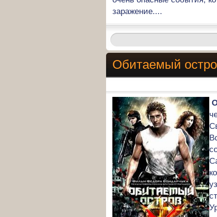
заражение....
Обитаемый остро
О
ч
С
В
с
С
к
у
с
У