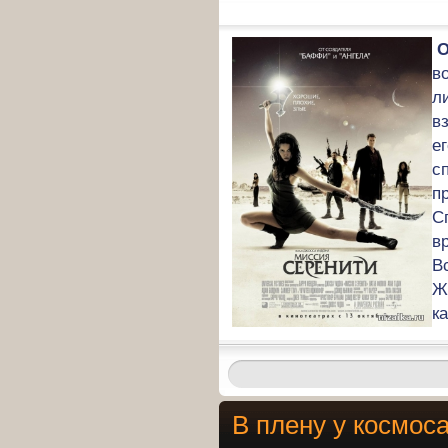
О
в
л
в
е
с
п
С
в
В
Ж
к
В плену у космос