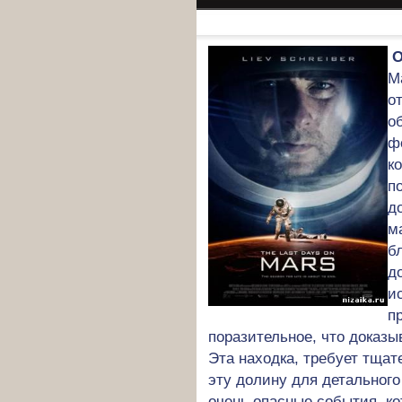
О
М
о
о
ф
к
п
д
м
б
д
и
п
поразительное, что доказы
Эта находка, требует тщат
эту долину для детального
очень опасные события, к