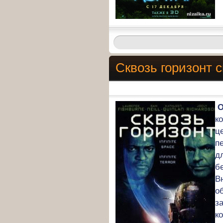
Сквозь горизонт 
О
к
ц
п
д
б
В
о
з
к