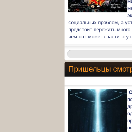
м
м
э
социальных проблем, а у
предстоит пережить много
чем он сможет спасти эту
Пришельцы смотр
О
п
д
о
п
н