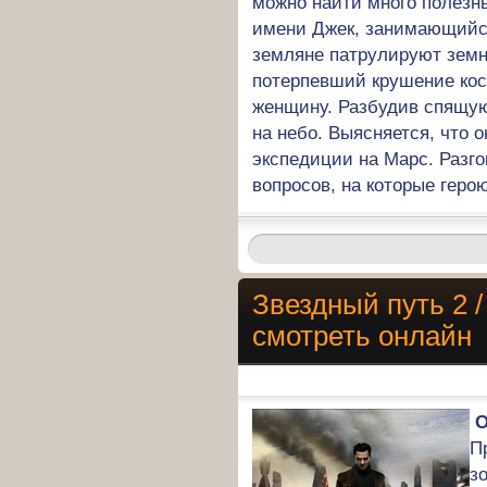
можно найти много полезн
имени Джек, занимающийся
земляне патрулируют земн
потерпевший крушение кос
женщину. Разбудив спящую
на небо. Выясняется, что 
экспедиции на Марс. Разго
вопросов, на которые геро
Звездный путь 2 
смотреть онлайн
О
П
з