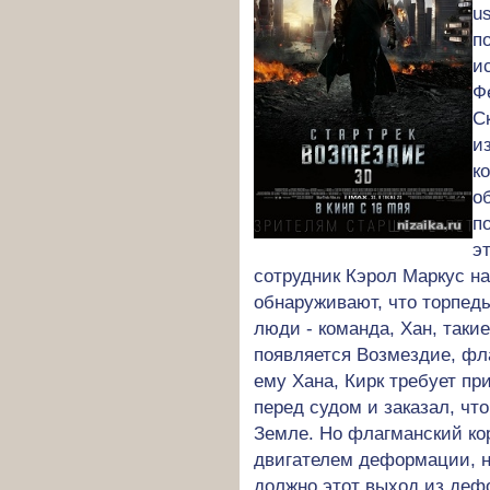
u
п
и
Ф
С
и
к
о
п
э
сотрудник Кэрол Маркус н
обнаруживают, что торпед
люди - команда, Хан, таки
появляется Возмездие, фл
ему Хана, Кирк требует пр
перед судом и заказал, ч
Земле. Но флагманский ко
двигателем деформации, на
должно этот выход из деф