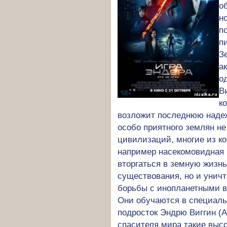
о
н
п
п
З
а
о
В
к
возложит последнюю надежд
особо приятного землян не
цивилизаций, многие из к
например насекомовидная 
вторгаться в земную жизнь
существования, но и унич
борьбы с инопланетными 
Они обучаются в специальн
подросток Эндрю Виггин (А
спасителя мира такие выс