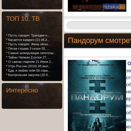
ТОП 10, ТВ
*
Пусть говорят. Трагедия н...
Пандорум смотре
*
Касается каждого (21.06.2...
*
Пусть говорят. Жена лёгко...
*
Пятая стража 3 сезон 55, ...
*
Самые шокирующие гипотезы...
*
Тайны Чапман 2 сезон 27, ...
*
О самом главном 21 Июня 2...
О
*
Утро России (2016) 65 вып...
з
*
Еда, я люблю тебя 56 сери...
*
Контрольная закупка (20.0...
о
об
Интересно
не
в
во
о
ко
к