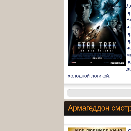
Д
п
В
и
п
п
и
м
н
д
холодной логикой.
Армагеддон смотр