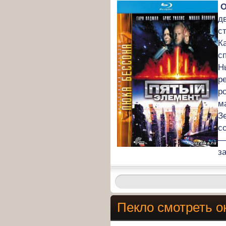
О
д
с
К
с
Н
р
р
м
З
с
—
з
Пекло смотреть о