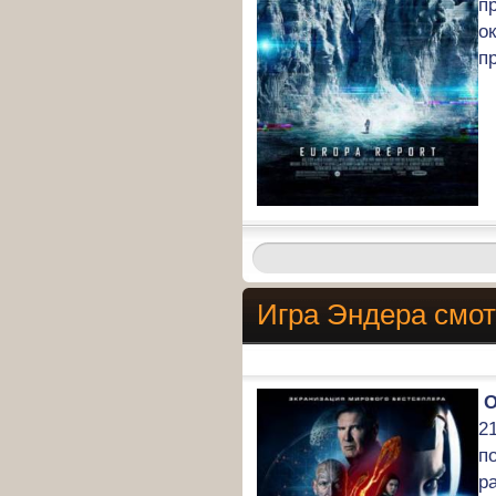
п
о
п
Игра Эндера смот
О
2
п
р