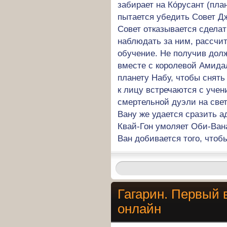
забирает на Ко́русант (пла
пытается убедить Совет Д
Совет отказывается сделат
наблюдать за ним, рассчи
обучение. Не получив долж
вместе с королевой Амида
планету Набу, чтобы снят
к лицу встречаются с уче
смертельной дуэли на свет
Вану же удается сразить 
Квай-Гон умоляет Оби-Вана
Ван добивается того, чтоб
Гагарин. Первый 
онлайн