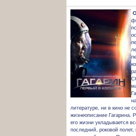
О
ф
п
о
п
л
п
к
р
С
м
Г
н
литературе, ни в кино не 
жизнеописание Гагарина. 
его жизни укладывается вс
последний, роковой полет,