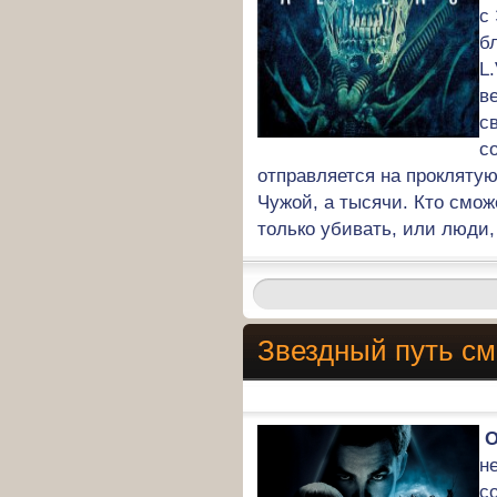
с
б
L
в
с
с
отправляется на проклятую
Чужой, а тысячи. Кто смож
только убивать, или люди
Звездный путь см
О
н
с