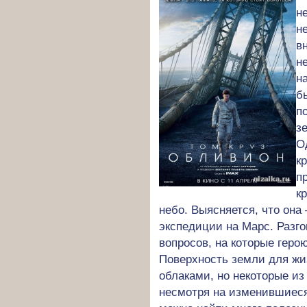
н
н
в
н
н
б
п
з
О
к
п
к
небо. Выясняется, что она
экспедиции на Марс. Разго
вопросов, на которые геро
Поверхность земли для жи
облаками, но некоторые из
несмотря на изменившиес