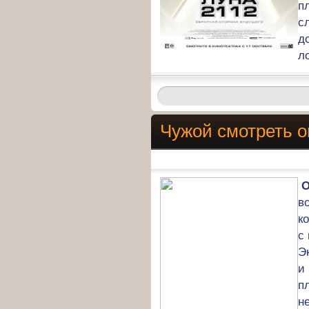
п
с
д
л
Чужой смотреть 
О
в
к
с
Э
и
п
н