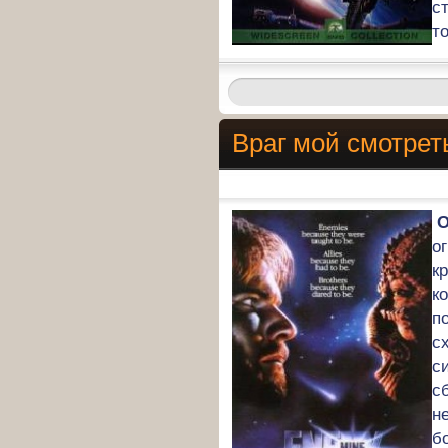
с
т
Враг мой смотрет
О
о
к
к
п
с
с
с
н
б