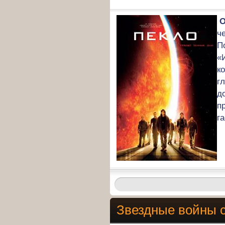
О
ч
П
«
к
г
д
п
г
Звездные войны 