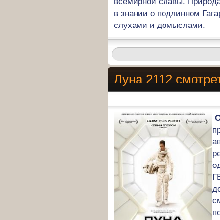
всемирной славы. Природа
в знании о подлинном Гага
слухами и домыслами.
Луна 2112 смотре
О
п
а
р
о
Г
д
с
п