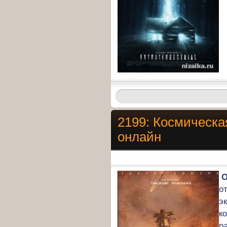
2199: Космическа
онлайн
О
о
э
к
р