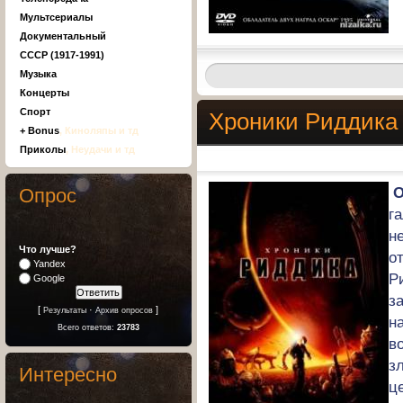
Мультсериалы
Документальный
СССР (1917-1991)
Музыка
Концерты
Спорт
Хроники Риддика
+ Bonus
, Киноляпы и тд
Приколы
, Неудачи и тд
О
Опрос
г
н
Что лучше?
о
Yandex
Р
Google
з
[
·
]
Результаты
Архив опросов
н
Всего ответов:
23783
в
з
Интересно
ц