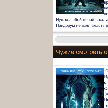
в
не
в
Нужно любой ценой восста
Пандорум не взял власть в
Чужие смотреть 
О
И
ф
ф
Э
Н
т