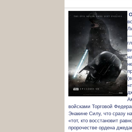
О
в
Л
—
г
в
н
н
п
(
«
д
А
войсками Торговой Федера
Энакине Силу, что сразу на
«тот, кто восстановит равн
пророчестве ордена джедае