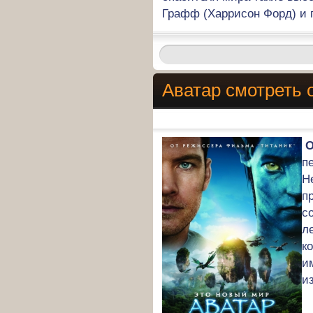
Графф (Харрисон Форд) и 
Аватар смотреть 
О
п
Н
п
с
л
к
и
и