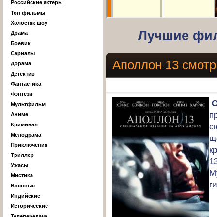
Российские актеры
Топ фильмы
Холостяк шоу
Лучшие фил
Драма
Боевик
Сериалы
Аполлон 13 смотр
Дорама
Детектив
Фантастика
Фэнтези
О
Мультфильм
п
Аниме
Криминал
с
Мелодрама
щ
Приключения
к
Триллер
1
Ужасы
М
Мистика
г
Военные
Индийские
Исторические
Телепередача