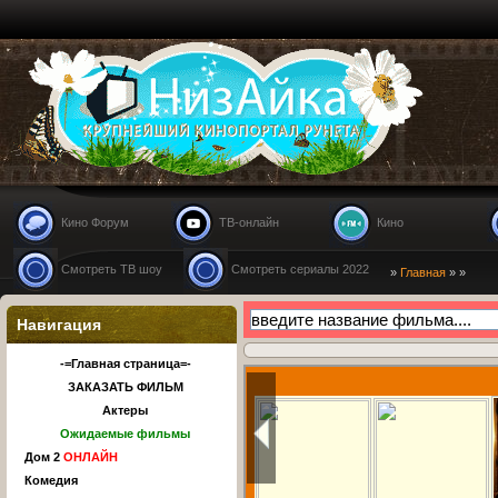
Nizaika.ru
Кино Форум
ТВ-онлайн
Кино
Смотреть ТВ шоу
Смотреть сериалы 2022
»
Главная
»
»
Навигация
-=Главная страница=-
ЗАКАЗАТЬ ФИЛЬМ
Актеры
Ожидаемые фильмы
Дом 2
ОНЛАЙН
Комедия