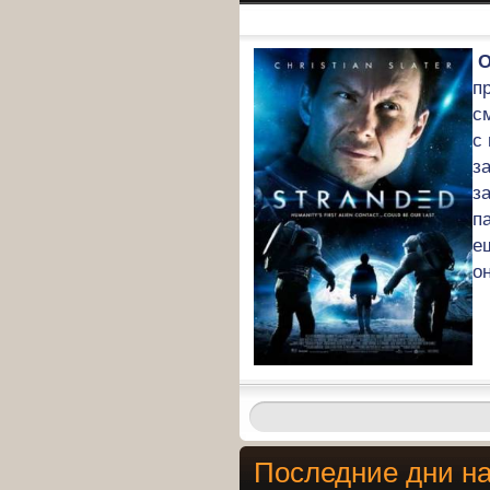
О
п
с
с
з
з
п
е
о
Последние дни на