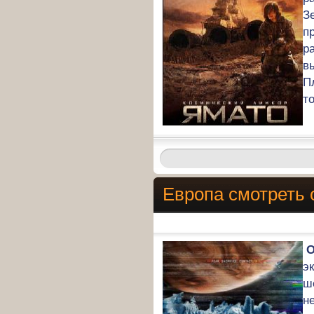
З
п
р
в
П
т
Европа смотреть 
О
э
ш
н