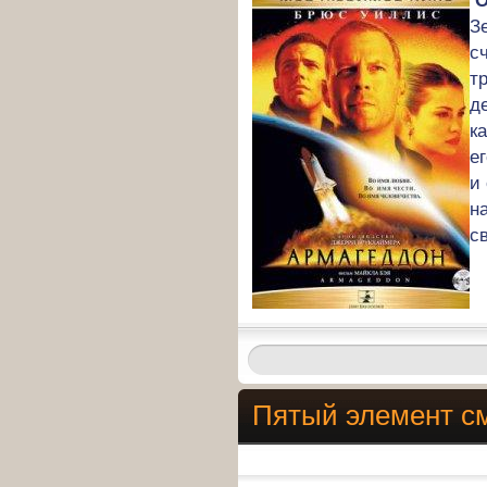
О
З
с
т
д
к
е
и
н
с
Пятый элемент с