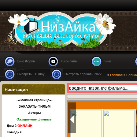
Nizaika.ru
Кино Форум
ТВ-онлайн
Кино
Смотреть ТВ шоу
Смотреть сериалы 2022
»
Главная
»
Сериа
Навигация
-=Главная страница=-
ЗАКАЗАТЬ ФИЛЬМ
Актеры
Ожидаемые фильмы
Дом 2
ОНЛАЙН
Комедия