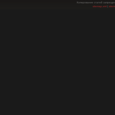
Копирование статей запрещен
sitemap.xml
|
site