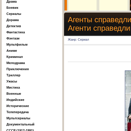
Драма
Боевик
Сериалы
Агенты справедли
Дорама
Агенти справедли
Детектив
Фантастика
Фэнтази
Жанр: Сериал
Мультфильм
Аниме
Криминал
Мелодрама
Приключения
Триллер
Ужасы
Мистика
Военные
Индийские
Исторические
Телепередача
Мультсериалы
Документальный
СССР (1917-1991)