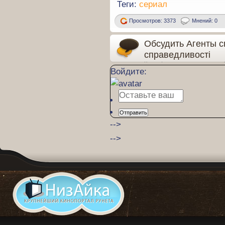
Теги:
сериал
Просмотров: 3373
Мнений: 0
Обсудить Агенты с
справедливості
Кстати! после просмотра не за
Войдите:
фильм. Ваше мнение важно.
Отправить
-->
-->