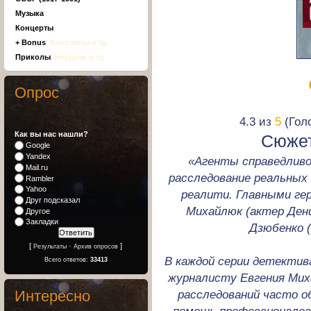
Музыка
Концерты
+ Bonus
, Киноляпы и тд
Приколы
, Неудачи и тд
Опрос
4.3 из
5
(Голо
Как вы нас нашли?
Сюжет
Google
Yandex
«Агенты справедлив
Mail.ru
расследование реальных
Rambler
Yahoo
реалити. Главными ге
Друг подсказал
Михайлюк (актер Ден
Другое
Закладки
Дзюбенко (
[
·
]
Результаты
Архив опросов
В каждой серии детектив
Всего ответов:
33413
журналисту Евгения Мих
Интересно
расследований часто 