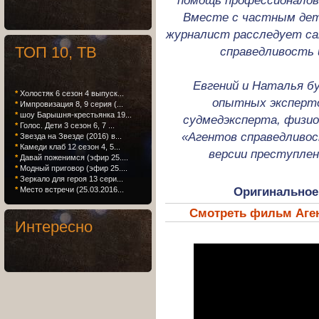
помощь профессионалов 
Вместе с частным дет
журналист расследует с
ТОП 10, ТВ
справедливость 
Евгений и Наталья б
*
Холостяк 6 сезон 4 выпуск...
опытных эксперто
*
Импровизация 8, 9 серия (...
*
шоу Барышня-крестьянка 19...
судмедэксперта, физио
*
Голос. Дети 3 сезон 6, 7 ...
«Агентов справедливос
*
Звезда на Звезде (2016) в...
*
Камеди клаб 12 сезон 4, 5...
версии преступле
*
Давай поженимся (эфир 25....
*
Модный приговор (эфир 25....
*
Зеркало для героя 13 сери...
Оригинальное
*
Место встречи (25.03.2016...
Смотреть фильм Аген
Интересно