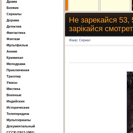
Драма
Боевик
Сериалы
Не зарекайся 53, 
Дорама
зарiкайся смотре
Детектив
Фантастика
Фэнтази
Жанр: Сериал
Мультфильм
Аниме
Криминал
Мелодрама
Приключения
Триллер
Ужасы
Мистика
Военные
Индийские
Исторические
Телепередача
Мультсериалы
Документальный
СССР (1917-1991)