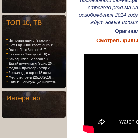
последовали семнадцат
строгого режима на
освобождения 2014 год
ТОП 10, ТВ
ждут новые испыта
Оригина
Смотреть фильм
*
Импровизация 8, 9 серия (...
*
шоу Барышня-крестьянка 19...
*
Голос. Дети 3 сезон 6, 7 ...
*
Звезда на Звезде (2016) в...
*
Камеди клаб 12 сезон 4, 5...
*
Давай поженимся (эфир 25....
*
Модный приговор (эфир 25....
*
Зеркало для героя 13 сери...
*
Место встречи (25.03.2016...
*
Самые шокирующие гипотезы...
Интересно