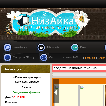
Nizaika.ru
Кино Форум
ТВ-онлайн
Кино
Смотреть ТВ шоу
Смотреть сериалы 2022
»
Главная
»
Сериа
Навигация
-=Главная страница=-
ЗАКАЗАТЬ ФИЛЬМ
Актеры
Ожидаемые фильмы
Дом 2
ОНЛАЙН
Комедия