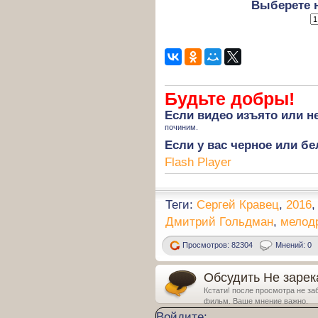
Выберете 
Будьте добры!
Если
видео изъято
или не
починим.
Если у вас черное или бе
Flash Player
Теги:
Сергей Кравец
,
2016
Дмитрий Гольдман
,
мелод
Просмотров: 82304
Мнений: 0
Обсудить Не зарека
Кстати! после просмотра не за
фильм. Ваше мнение важно.
Войдите: