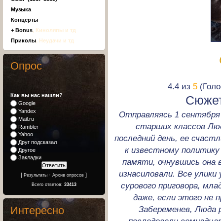
Музыка
Концерты
+ Bonus
, Киноляпы и тд
Приколы
, Неудачи и тд
Опрос
4.4 из
5
(Голо
Как вы нас нашли?
Сюжет
Google
Yandex
Отправляясь 1 сентября в
Mail.ru
старших классов Люд
Rambler
Yahoo
последний день, ее счаст
Друг подсказал
к известному политику
Другое
Закладки
памяти, очнувшись она 
изнасиловали. Все улики
[
·
]
Результаты
Архив опросов
сурового приговора, мл
Всего ответов:
33413
даже, если этого не 
Интересно
Забеременев, Люда 