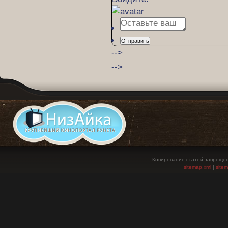
Отправить
-->
-->
Копирование статей запрещен
sitemap.xml
|
site